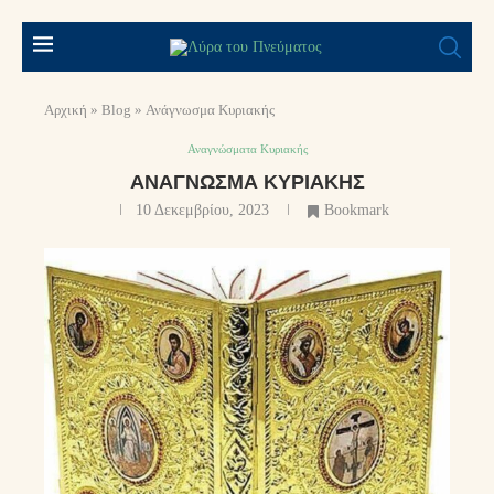
Αρχική
»
Blog
»
Ανάγνωσμα Κυριακής
Αναγνώσματα Κυριακής
ΑΝΆΓΝΩΣΜΑ ΚΥΡΙΑΚΉΣ
10 Δεκεμβρίου, 2023
Bookmark