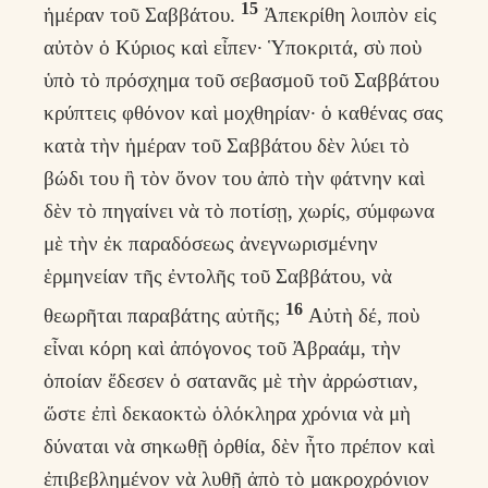
15
ἡμέραν τοῦ Σαββάτου.
Ἀπεκρίθη λοιπὸν εἰς
αὐτὸν ὁ Κύριος καὶ εἶπεν· Ὑποκριτά, σὺ ποὺ
ὑπὸ τὸ πρόσχημα τοῦ σεβασμοῦ τοῦ Σαββάτου
κρύπτεις φθόνον καὶ μοχθηρίαν· ὁ καθένας σας
κατὰ τὴν ἡμέραν τοῦ Σαββάτου δὲν λύει τὸ
βώδι του ἢ τὸν ὄνον του ἀπὸ τὴν φάτνην καὶ
δὲν τὸ πηγαίνει νὰ τὸ ποτίσῃ, χωρίς, σύμφωνα
μὲ τὴν ἐκ παραδόσεως ἀνεγνωρισμένην
ἑρμηνείαν τῆς ἐντολῆς τοῦ Σαββάτου, νὰ
16
θεωρῆται παραβάτης αὐτῆς;
Αὐτὴ δέ, ποὺ
εἶναι κόρη καὶ ἀπόγονος τοῦ Ἀβραάμ, τὴν
ὁποίαν ἔδεσεν ὁ σατανᾶς μὲ τὴν ἀρρώστιαν,
ὥστε ἐπὶ δεκαοκτὼ ὁλόκληρα χρόνια νὰ μὴ
δύναται νὰ σηκωθῇ ὀρθία, δὲν ἦτο πρέπον καὶ
ἐπιβεβλημένον νὰ λυθῇ ἀπὸ τὸ μακροχρόνιον