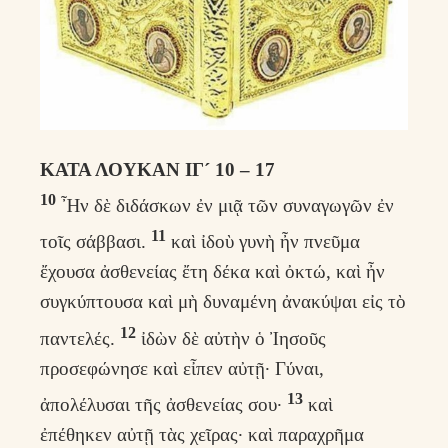
ΚΑΤΑ ΛΟΥΚΑΝ ΙΓ´ 10 – 17
10
Ἦν δὲ διδάσκων ἐν μιᾷ τῶν συναγωγῶν ἐν
11
τοῖς σάββασι.
καὶ ἰδοὺ γυνὴ ἦν πνεῦμα
ἔχουσα ἀσθενείας ἔτη δέκα καὶ ὀκτώ, καὶ ἦν
συγκύπτουσα καὶ μὴ δυναμένη ἀνακύψαι εἰς τὸ
12
παντελές.
ἰδὼν δὲ αὐτὴν ὁ Ἰησοῦς
προσεφώνησε καὶ εἶπεν αὐτῇ· Γύναι,
13
ἀπολέλυσαι τῆς ἀσθενείας σου·
καὶ
ἐπέθηκεν αὐτῇ τὰς χεῖρας· καὶ παραχρῆμα