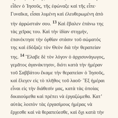
εἶδεν ὁ Ἰησοῦς, τῆς ἐφώναξε καὶ τῆς εἶπε·
Γυναῖκα, εἶσαι λυμένη καὶ ἐλευθερωμένη ἀπὸ
13
τὴν ἀρρώστιάν σου.
Καὶ ἔβαλεν ἐπάνω της
τὰς χεῖρας του. Καὶ τὴν ἰδίαν στιγμήν,
ἐπανέκτησε τὴν ὀρθίαν στάσιν τοῦ σώματός
της καὶ ἐδόξαζε τὸν Θεὸν διὰ τὴν θεραπείαν
14
της.
Ἔλαβε δὲ τὸν λόγον ὁ ἀρχισυνάγωγος,
γεμᾶτος ἀγανάκτησιν, διότι κατὰ τὴν ἡμέραν
τοῦ Σαββάτου ἔκαμε τὴν θεραπείαν ὁ Ἰησοῦς,
καὶ ἔλεγεν εἰς τὸ πλῆθος τοῦ λαοῦ· Ἓξ ἡμέραι
εἶναι εἰς τὴν διάθεσίν μας, κατὰ τὰς ὁποίας
δικαιούμεθα καὶ πρέπει νὰ ἐργαζώμεθα. Κατ’
αὐτὰς λοιπὸν τὰς ἐργασίμους ἡμέρας νὰ
ἔρχεσθε καὶ νὰ θεραπεύεσθε, καὶ ὄχι κατὰ τὴν