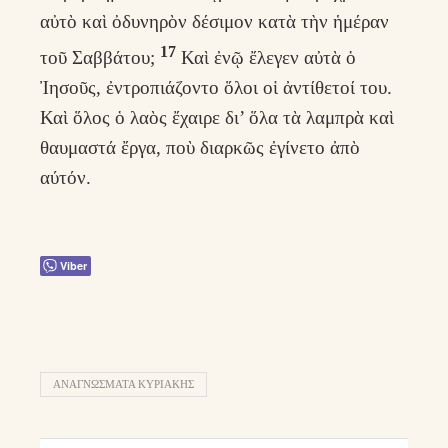
αὐτὸ καὶ ὀδυνηρὸν δέσιμον κατὰ τὴν ἡμέραν
17
τοῦ Σαββάτου;
Καὶ ἐνῷ ἔλεγεν αὐτὰ ὁ
Ἰησοῦς, ἐντροπιάζοντο ὅλοι οἱ ἀντίθετοί του.
Καὶ ὅλος ὁ λαὸς ἔχαιρε δι’ ὅλα τὰ λαμπρὰ καὶ
θαυμαστά ἔργα, ποὺ διαρκῶς ἐγίνετο ἀπὸ
αύτόν.
Viber
ΑΝΑΓΝΩΣΜΑΤΑ ΚΥΡΙΑΚΗΣ