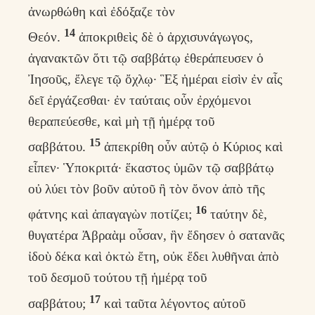
ἀνωρθώθη καὶ ἐδόξαζε τὸν
14
Θεόν.
ἀποκριθεὶς δὲ ὁ ἀρχισυνάγωγος,
ἀγανακτῶν ὅτι τῷ σαββάτῳ ἐθεράπευσεν ὁ
Ἰησοῦς, ἔλεγε τῷ ὄχλῳ· Ἓξ ἡμέραι εἰσὶν ἐν αἷς
δεῖ ἐργάζεσθαι· ἐν ταύταις οὖν ἐρχόμενοι
θεραπεύεσθε, καὶ μὴ τῇ ἡμέρᾳ τοῦ
15
σαββάτου.
ἀπεκρίθη οὖν αὐτῷ ὁ Κύριος καὶ
εἶπεν· Ὑποκριτά· ἕκαστος ὑμῶν τῷ σαββάτῳ
οὐ λύει τὸν βοῦν αὐτοῦ ἢ τὸν ὄνον ἀπὸ τῆς
16
φάτνης καὶ ἀπαγαγὼν ποτίζει;
ταύτην δὲ,
θυγατέρα Ἀβραὰμ οὖσαν, ἣν ἔδησεν ὁ σατανᾶς
ἰδοὺ δέκα καὶ ὀκτὼ ἔτη, οὐκ ἔδει λυθῆναι ἀπὸ
τοῦ δεσμοῦ τούτου τῇ ἡμέρᾳ τοῦ
17
σαββάτου;
καὶ ταῦτα λέγοντος αὐτοῦ