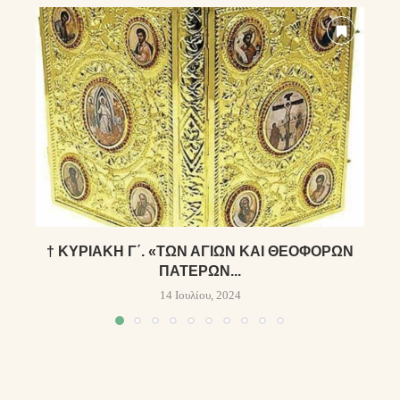
† ΚΥΡΙΑΚΗ Γ΄. «ΤΩ͂Ν ἉΓΊΩΝ ΚΑῚ ΘΕΟΦΌΡΩΝ
ΠΑΤΈΡΩΝ...
14 Ιουλίου, 2024