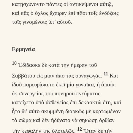
κατῃσχύνοντο πάντες οἱ ἀντικείμενοι αὐτῷ,
καὶ πᾶς ὁ ὄχλος ἔχαιρεν ἐπὶ πᾶσι τοῖς ἐνδόξοις
τοῖς γινομένοις ὑπ’ αὐτοῦ.
Ερμηνεία
10
Ἐδίδασκε δὲ κατὰ τὴν ἡμέραν τοῦ
11
Σαββάτου εἰς μίαν ἀπὸ τὰς συναγωγάς.
Καὶ
ἰδοὺ παρευρίσκετο ἐκεῖ μία γυναῖκα, ἡ ὁποία
ἐκ συνεργείας τοῦ πονηροῦ πνεύματος
κατείχετο ὑπὸ ἀσθενείας ἐπὶ δεκαοκτὼ ἔτη, καὶ
ἦτο δι’ αὐτὸ σκυμμένη διαρκῶς μὲ κυρτωμένον
τὸ σῶμα καὶ δὲν ἠδύνατο νὰ σηκώσῃ ὀρθίαν
12
τὴν κεφαλήν της ὁλοτελῶς.
Ὅταν δὲ τὴν