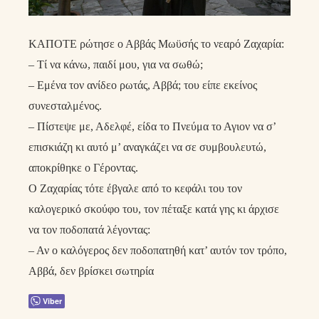
ΚΑΠΟΤΕ ρώτησε ο Αββάς Μωϋσής το νεαρό Ζαχαρία:
– Τί να κάνω, παιδί μου, για να σωθώ;
– Εμένα τον ανίδεο ρωτάς, Αββά; του είπε εκείνος
συνεσταλμένος.
– Πίστεψε με, Αδελφέ, είδα το Πνεύμα το Αγιον να σ’
επισκιάζη κι αυτό μ’ αναγκάζει να σε συμβουλευτώ,
αποκρίθηκε ο Γέροντας.
Ο Ζαχαρίας τότε έβγαλε από το κεφάλι του τον
καλογερικό σκούφο του, τον πέταξε κατά γης κι άρχισε
να τον ποδοπατά λέγοντας:
– Αν ο καλόγερος δεν ποδοπατηθή κατ’ αυτόν τον τρόπο,
Αββά, δεν βρίσκει σωτηρία
Viber