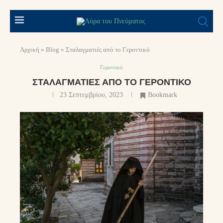
Αρχική
»
Blog
»
Σταλαγματιές από το Γεροντικό
Γεροντικό
ΣΤΑΛΑΓΜΑΤΙΈΣ ΑΠΌ ΤΟ ΓΕΡΟΝΤΙΚΌ
23 Σεπτεμβρίου, 2023
Bookmark