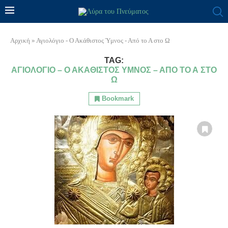
Αρχική
»
Αγιολόγιο - Ο Ακάθιστος Ύμνος - Από το Α στο Ω
TAG:
ΑΓΙΟΛΌΓΙΟ – Ο ΑΚΆΘΙΣΤΟΣ ΎΜΝΟΣ – ΑΠΌ ΤΟ Α ΣΤΟ
Ω
Bookmark