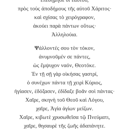
πρὸς τοὺς ἀποδήμους τῆς αὐτοῦ Χάριτος·
καὶ σχίσας τὸ χειρόγραφον,
ἀκούει παρὰ πάντων οὕτως·
Ἀλληλούια.
Ψ
άλλοντές σου τὸν τόκον,
ἀνυμνοῦμέν σε πάντες,
ὡς ἔμψυχον ναόν, Θεοτόκε.
Ἐν τῇ σῇ γὰρ οὶκήσας γαστρί,
ὁ συνέχων πάντα τῇ χειρὶ Κύριος,
ἡγίασεν, ἐδόξασεν, ἐδίδαξε βοᾶν σοὶ πάντας·
Χαῖρε, σκηνὴ τοῦ Θεοῦ καὶ Λόγου,
χαῖρε, Ἁγία ἁγίων μείζων.
Χαῖρε, κιβωτὲ χρυσωθεῖσα τῷ Πνεύματι,
χαῖρε, θησαυρὲ τῆς ζωῆς ἀδαπάνητε.