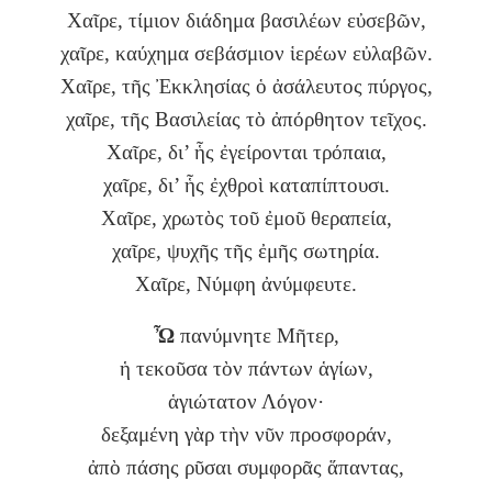
Χαῖρε, τίμιον διάδημα βασιλέων εὐσεβῶν,
χαῖρε, καύχημα σεβάσμιον ἱερέων εὐλαβῶν.
Χαῖρε, τῆς Ἐκκλησίας ὁ ἀσάλευτος πύργος,
χαῖρε, τῆς Βασιλείας τὸ ἀπόρθητον τεῖχος.
Χαῖρε, δι’ ἧς ἐγείρονται τρόπαια,
χαῖρε, δι’ ἧς ἐχθροὶ καταπίπτουσι.
Χαῖρε, χρωτὸς τοῦ ἐμοῦ θεραπεία,
χαῖρε, ψυχῆς τῆς ἐμῆς σωτηρία.
Χαῖρε, Νύμφη ἀνύμφευτε.
Ὦ
πανύμνητε Μῆτερ,
ἡ τεκοῦσα τὸν πάντων ἁγίων,
ἁγιώτατον Λόγον·
δεξαμένη γὰρ τὴν νῦν προσφοράν,
ἀπὸ πάσης ρῦσαι συμφορᾶς ἅπαντας,