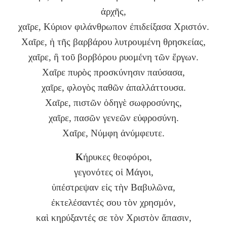
ἀρχῆς,
χαῖρε, Κύριον φιλάνθρωπον ἐπιδείξασα Χριστόν.
Χαῖρε, ἡ τῆς βαρβάρου λυτρουμένη θρησκείας,
χαῖρε, ἢ τοῦ βορβόρου ρυομένη τῶν ἔργων.
Χαῖρε πυρὸς προσκύνησιν παύσασα,
χαῖρε, φλογὸς παθῶν ἀπαλλάττουσα.
Χαῖρε, πιστῶν ὁδηγὲ σωφροσύνης,
χαῖρε, πασῶν γενεῶν εὐφροσύνη.
Χαῖρε, Νύμφη ἀνύμφευτε.
Κ
ήρυκες θεοφόροι,
γεγονότες οἱ Μάγοι,
ὑπέστρεψαν εἰς τὴν Βαβυλῶνα,
ἐκτελέσαντές σου τὸν χρησμόν,
καὶ κηρύξαντές σε τὸν Χριστὸν ἅπασιν,