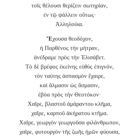
τοῖς θέλουσι θερίζειν σωτηρίαν,
ἐν τῷ ψάλλειν οὕτως·
Ἀλληλούια.
Ἔ
χουσα θεοδόχον,
ἡ Παρθένος τὴν μήτραν,
ἀνέδραμε πρὸς τὴν Ἐλισάβετ.
Τὸ δὲ βρέφος ἐκείνης εὐθὺς ἐπιγνόν,
τὸν ταύτης ἀσπασμὸν ἔχαιρε,
καὶ ἅλμασιν ὡς ἄσμασιν,
ἐβόα πρὸς τὴν Θεοτόκον·
Χαῖρε, βλαστοῦ ἀμάραντου κλῆμα,
χαῖρε, καρποῦ ἀκήρατου κτῆμα.
Χαῖρε, γεωργὸν γεωργοῦσα φιλάνθρωπον,
χαῖρε, φυτουργὸν τῆς ζωῆς ἠμῶν φύουσα,