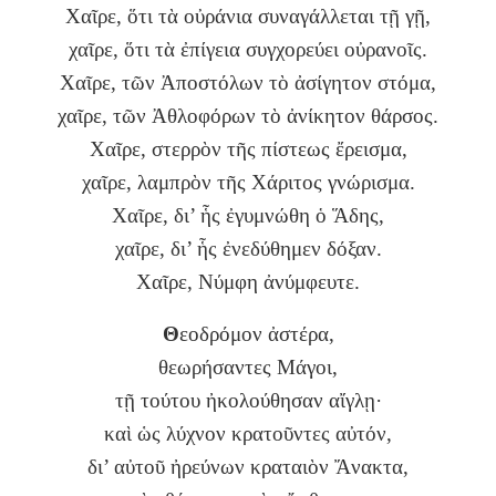
Χαῖρε, ὅτι τὰ οὐράνια συναγάλλεται τῇ γῇ,
χαῖρε, ὅτι τὰ ἐπίγεια συγχορεύει οὐρανοῖς.
Χαῖρε, τῶν Ἀποστόλων τὸ ἀσίγητον στόμα,
χαῖρε, τῶν Ἀθλοφόρων τὸ ἀνίκητον θάρσος.
Χαῖρε, στερρὸν τῆς πίστεως ἔρεισμα,
χαῖρε, λαμπρὸν τῆς Χάριτος γνώρισμα.
Χαῖρε, δι’ ἧς ἐγυμνώθη ὁ Ἅδης,
χαῖρε, δι’ ἧς ἐνεδύθημεν δόξαν.
Χαῖρε, Νύμφη ἀνύμφευτε.
Θ
εοδρόμον ἀστέρα,
θεωρήσαντες Μάγοι,
τῇ τούτου ἠκολούθησαν αἴγλῃ·
καὶ ὡς λύχνον κρατοῦντες αὐτόν,
δι’ αὐτοῦ ἠρεύνων κραταιὸν Ἄνακτα,