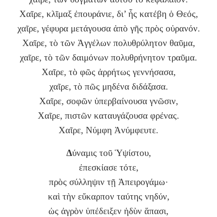
Χαῖρε, κλῖμαξ ἐπουράνιε, δι’ ἧς κατέβη ὁ Θεός,
χαῖρε, γέφυρα μετάγουσα ἀπὸ γῆς πρὸς οὐρανόν.
Χαῖρε, τὸ τῶν Ἀγγέλων πολυθρύλητον θαῦμα,
χαῖρε, τὸ τῶν δαιμόνων πολυθρήνητον τραῦμα.
Χαῖρε, τὸ φῶς ἀρρήτως γεννήσασα,
χαῖρε, τὸ πῶς μηδένα διδάξασα.
Χαῖρε, σοφῶν ὑπερβαίνουσα γνῶσιν,
Χαῖρε, πιστῶν καταυγάζουσα φρένας.
Χαῖρε, Νύμφη Ἀνύμφευτε.
Δ
ύναμις τοῦ Ὑψίστου,
ἐπεσκίασε τότε,
πρὸς σύλληψιν τῇ Ἀπειρογάμω·
καὶ τὴν εὔκαρπον ταύτης νηδύν,
ὡς ἀγρὸν ὑπέδειξεν ἡδὺν ἅπασι,