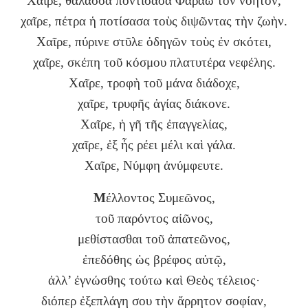
Χαῖρε, θάλασσα ποντίσασα Φαραὼ τὸν νοητόν,
χαῖρε, πέτρα ἡ ποτίσασα τοὺς διψῶντας τὴν ζωὴν.
Χαῖρε, πύρινε στῦλε ὁδηγῶν τοὺς ἐν σκότει,
χαῖρε, σκέπη τοῦ κόσμου πλατυτέρα νεφέλης.
Χαῖρε, τροφὴ τοῦ μάνα διάδοχε,
χαῖρε, τρυφῆς ἁγίας διάκονε.
Χαῖρε, ἡ γῆ τῆς ἐπαγγελίας,
χαῖρε, ἐξ ἧς ρέει μέλι καὶ γάλα.
Χαῖρε, Νύμφη ἀνύμφευτε.
Μ
έλλοντος Συμεῶνος,
τοῦ παρόντος αἰῶνος,
μεθίστασθαι τοῦ ἀπατεῶνος,
ἐπεδόθης ὡς βρέφος αὐτῷ,
ἀλλ’ ἐγνώσθης τούτω καὶ Θεὸς τέλειος·
διόπερ ἐξεπλάγη σου τὴν ἄρρητον σοφίαν,