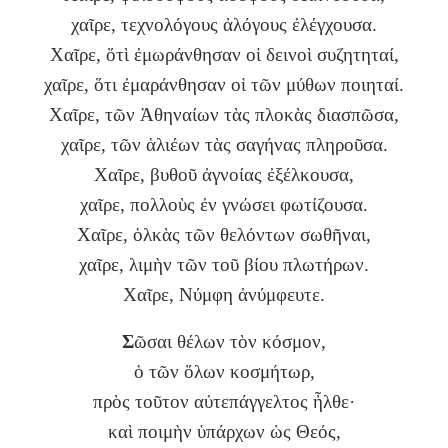
χαῖρε, τεχνολόγους ἀλόγους ἐλέγχουσα.
Χαῖρε, ὅτὶ ἐμωράνθησαν οἱ δεινοὶ συζητηταί,
χαῖρε, ὅτι ἐμαράνθησαν οἱ τῶν μύθων ποιηταί.
Χαῖρε, τῶν Ἀθηναίων τὰς πλοκὰς διασπῶσα,
χαῖρε, τῶν ἁλιέων τὰς σαγήνας πληροῦσα.
Χαῖρε, βυθοῦ ἀγνοίας ἐξέλκουσα,
χαῖρε, πολλοὺς ἐν γνώσει φωτίζουσα.
Χαῖρε, ὁλκὰς τῶν θελόντων σωθῆναι,
χαῖρε, λιμὴν τῶν τοῦ βίου πλωτήρων.
Χαῖρε, Νύμφη ἀνύμφευτε.
Σ
ῶσαι θέλων τὸν κόσμον,
ὁ τῶν ὅλων κοσμήτωρ,
πρὸς τοῦτον αὐτεπάγγελτος ἦλθε·
καὶ ποιμὴν ὑπάρχων ὡς Θεός,