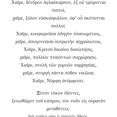
Χαῖρε, δένδρον ἀγλαόκαρπον, ἐξ οὗ τρέφονται
πιστοί,
χαῖρε, ξύλον εὐσκιόφυλλον, ὑφ’ οὗ σκέπονται
πολλοί.
Χαῖρε, κυοφοροῦσα ὁδηγὸν πλανωμένοις,
χαῖρε, ἀπογεννῶσα λυτρωτὴν αἰχμαλώτοις.
Χαῖρε, Κριτοῦ δικαίου δυσώπησις,
χαῖρε, πολλῶν πταιόντων συγχώρησις.
Χαῖρε, στολὴ τῶν γυμνῶν παρρησίας,
χαῖρε, στοργὴ πάντα πόθον νικῶσα.
Χαῖρε, Νύμφη ἀνύμφευτε.
Ξ
ένον τόκον ἰδόντες,
ξενωθῶμεν τοῦ κόσμου, τὸν νοῦν εἰς οὐρανὸν
μεταθέντες·
διὰ τοῦτο γὰρ ὁ ὑψηλὸς Θεός,