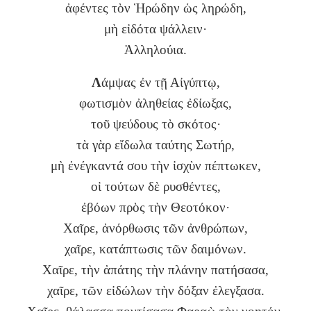
ἀφέντες τὸν Ἡρώδην ὡς ληρώδη,
μὴ εἰδότα ψάλλειν·
Ἀλληλούια.
Λ
άμψας ἐν τῇ Αἰγύπτῳ,
φωτισμὸν ἀληθείας ἐδίωξας,
τοῦ ψεύδους τὸ σκότος·
τὰ γὰρ εἴδωλα ταύτης Σωτήρ,
μὴ ἐνέγκαντά σου τὴν ἰσχὺν πέπτωκεν,
οἱ τούτων δὲ ρυσθέντες,
ἐβόων πρὸς τὴν Θεοτόκον·
Χαῖρε, ἀνόρθωσις τῶν ἀνθρώπων,
χαῖρε, κατάπτωσις τῶν δαιμόνων.
Χαῖρε, τὴν ἀπάτης τὴν πλάνην πατήσασα,
χαῖρε, τῶν εἰδώλων τὴν δόξαν ἐλεγξασα.