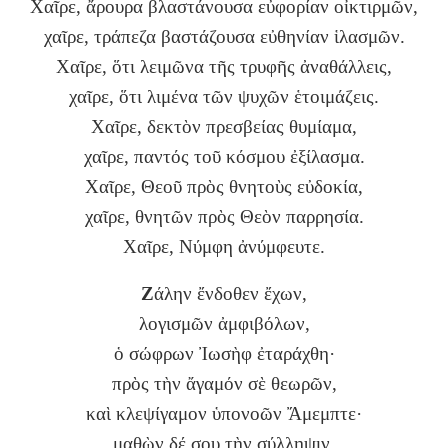
Χαῖρε, ἄρουρα βλαστάνουσα εὐφορίαν οἰκτιρμῶν,
χαῖρε, τράπεζα βαστάζουσα εὐθηνίαν ἱλασμῶν.
Χαῖρε, ὅτι λειμῶνα τῆς τρυφῆς ἀναθάλλεις,
χαῖρε, ὅτι λιμένα τῶν ψυχῶν ἑτοιμάζεις.
Χαῖρε, δεκτὸν πρεσβείας θυμίαμα,
χαῖρε, παντός τοῦ κόσμου ἐξίλασμα.
Χαῖρε, Θεοῦ πρὸς θνητοὺς εὐδοκία,
χαῖρε, θνητῶν πρὸς Θεὸν παρρησία.
Χαῖρε, Νύμφη ἀνύμφευτε.
Ζ
άλην ἔνδοθεν ἔχων,
λογισμῶν ἀμφιβόλων,
ὁ σώφρων Ἰωσὴφ ἐταράχθη·
πρὸς τὴν ἄγαμόν σὲ θεωρῶν,
καὶ κλεψίγαμον ὑπονοῶν Ἄμεμπτε·
μαθὼν δέ σου τὴν σύλληψιν,