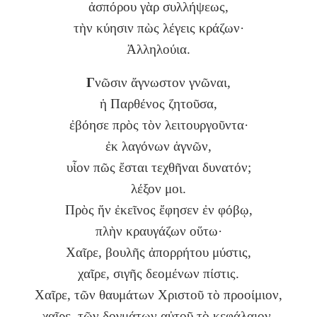
ἀσπόρου γὰρ συλλήψεως,
τὴν κύησιν πὼς λέγεις κράζων·
Ἀλληλούια.
Γ
νῶσιν ἄγνωστον γνῶναι,
ἡ Παρθένος ζητοῦσα,
ἐβόησε πρὸς τὸν λειτουργοῦντα·
ἐκ λαγόνων ἁγνῶν,
υἷον πῶς ἔσται τεχθῆναι δυνατόν;
λέξον μοι.
Πρὸς ἥν ἐκεῖνος ἔφησεν ἐν φόβῳ,
πλὴν κραυγάζων οὕτω·
Χαῖρε, βουλῆς ἀπορρήτου μύστις,
χαῖρε, σιγῆς δεομένων πίστις.
Χαῖρε, τῶν θαυμάτων Χριστοῦ τὸ προοίμιον,
χαῖρε, τῶν δογμάτων αὐτοῦ τὸ κεφάλαιον.