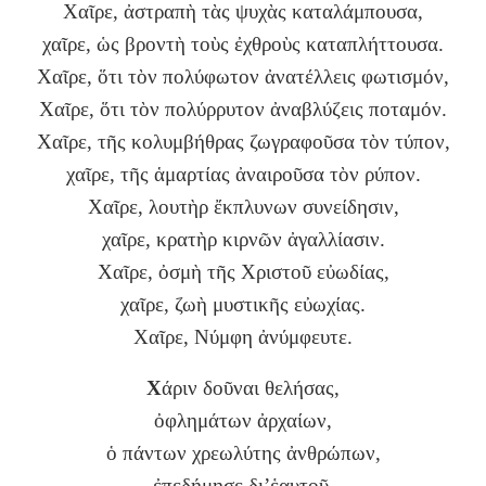
Χαῖρε, ἀστραπὴ τὰς ψυχὰς καταλάμπουσα,
χαῖρε, ὡς βροντὴ τοὺς ἐχθροὺς καταπλήττουσα.
Χαῖρε, ὅτι τὸν πολύφωτον ἀνατέλλεις φωτισμόν,
Χαῖρε, ὅτι τὸν πολύρρυτον ἀναβλύζεις ποταμόν.
Χαῖρε, τῆς κολυμβήθρας ζωγραφοῦσα τὸν τύπον,
χαῖρε, τῆς ἁμαρτίας ἀναιροῦσα τὸν ρύπον.
Χαῖρε, λουτὴρ ἔκπλυνων συνείδησιν,
χαῖρε, κρατὴρ κιρνῶν ἀγαλλίασιν.
Χαῖρε, ὀσμὴ τῆς Χριστοῦ εὐωδίας,
χαῖρε, ζωὴ μυστικῆς εὐωχίας.
Χαῖρε, Νύμφη ἀνύμφευτε.
Χ
άριν δοῦναι θελήσας,
ὀφλημάτων ἀρχαίων,
ὁ πάντων χρεωλύτης ἀνθρώπων,
ἐπεδήμησε δι’ἑαυτοῦ,