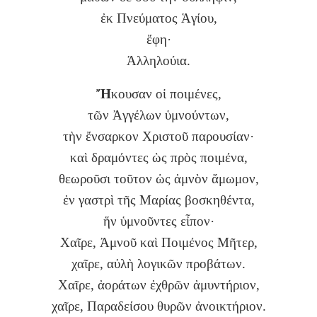
ἐκ Πνεύματος Ἁγίου,
ἔφη·
Ἀλληλούια.
Ἤ
κουσαν oἱ ποιμένες,
τῶν Ἀγγέλων ὑμνούντων,
τὴν ἔνσαρκον Χριστοῦ παρουσίαν·
καὶ δραμόντες ὡς πρὸς ποιμένα,
θεωροῦσι τοῦτον ὡς ἀμνὸν ἄμωμον,
ἐν γαστρὶ τῆς Μαρίας βοσκηθέντα,
ἥν ὑμνοῦντες εἶπον·
Χαῖρε, Ἀμνοῦ καὶ Ποιμένος Μῆτερ,
χαῖρε, αὐλὴ λογικῶν προβάτων.
Χαῖρε, ἀοράτων ἐχθρῶν ἀμυντήριον,
χαῖρε, Παραδείσου θυρῶν ἀνοικτήριον.