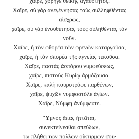
χαῖρε, χορηγὲ θεϊκῆς ἀγαθότητος.
Χαῖρε, σὺ γὰρ ἀνεγέννησας τοὺς συλληφθέντας
αἰσχρῶς,
χαῖρε, σὺ γὰρ ἐνουθέτησας τοὺς συληθέντας τὸν
νοῦν.
Χαῖρε, ἡ τὸν φθορέα τῶν φρενῶν καταργοῦσα,
χαῖρε, ἡ τὸν σπορέα τῆς ἁγνείας τεκοῦσα.
Χαῖρε, παστάς ἀσπόρου νυμφεύσεως,
χαῖρε, πιστοὺς Κυρίῳ ἁρμόζουσα.
Χαῖρε, καλὴ κουροτρόφε παρθένων,
χαῖρε, ψυχῶν νυμφοστόλε ἁγίων.
Χαῖρε, Νύμφη ἀνύμφευτε.
Ὕ
μνος ἅπας ἡττᾶται,
συνεκτείνεσθαι σπεύδων,
τῷ πλήθει τῶν πολλῶν οἰκτιρμῶν σου·