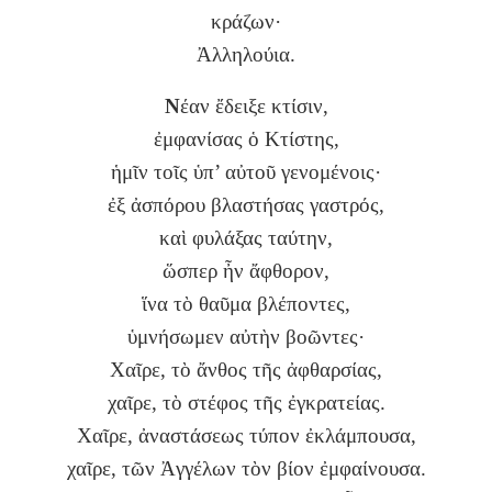
κράζων·
Ἀλληλούια.
Ν
έαν ἔδειξε κτίσιν,
ἐμφανίσας ὁ Κτίστης,
ἡμῖν τοῖς ὑπ’ αὐτοῦ γενομένοις·
ἐξ ἀσπόρου βλαστήσας γαστρός,
καὶ φυλάξας ταύτην,
ὥσπερ ἦν ἄφθορον,
ἵνα τὸ θαῦμα βλέποντες,
ὑμνήσωμεν αὐτὴν βοῶντες·
Χαῖρε, τὸ ἄνθος τῆς ἀφθαρσίας,
χαῖρε, τὸ στέφος τῆς ἐγκρατείας.
Χαῖρε, ἀναστάσεως τύπον ἐκλάμπουσα,
χαῖρε, τῶν Ἀγγέλων τὸν βίον ἐμφαίνουσα.