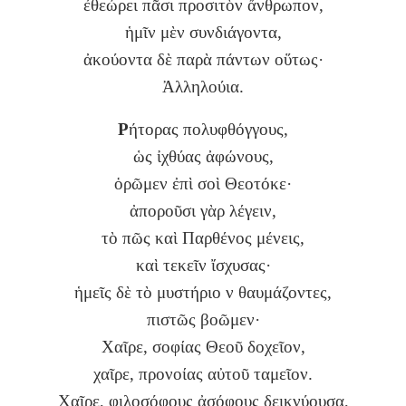
ἐθεώρει πᾶσι προσιτὸν ἄνθρωπον,
ἡμῖν μὲν συνδιάγοντα,
ἀκούοντα δὲ παρὰ πάντων οὕτως·
Ἀλληλούια.
Ρ
ήτορας πολυφθόγγους,
ὡς ἰχθύας ἀφώνους,
ὁρῶμεν ἐπὶ σοὶ Θεοτόκε·
ἀποροῦσι γὰρ λέγειν,
τὸ πῶς καὶ Παρθένος μένεις,
καὶ τεκεῖν ἴσχυσας·
ἡμεῖς δὲ τὸ μυστήριο ν θαυμάζοντες,
πιστῶς βοῶμεν·
Χαῖρε, σοφίας Θεοῦ δοχεῖον,
χαῖρε, προνοίας αὐτοῦ ταμεῖον.
Χαῖρε, φιλοσόφους ἀσόφους δεικνύουσα,