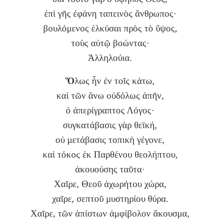
ἐπὶ γῆς ἐφάνη ταπεινὸς ἄνθρωπος·
βουλόμενος ἑλκύσαι πρὸς τὸ ὕψος,
τοὺς αὐτῷ βοώντας·
Ἀλληλούια.
Ὅ
λως ἦν ἐν τοῖς κάτω,
καὶ τῶν ἄνω οὐδόλως ἀπῆν,
ὁ ἀπερίγραπτος Λόγος·
συγκατάβασις γὰρ θεϊκή,
οὐ μετάβασις τοπικὴ γέγονε,
καὶ τόκος ἐκ Παρθένου θεολήπτου,
ἀκουούσης ταῦτα·
Χαῖρε, Θεοῦ ἀχωρήτου χώρα,
χαῖρε, σεπτοῦ μυστηρίου θύρα.
Χαῖρε, τῶν ἀπίστων ἀμφίβολον ἄκουσμα,