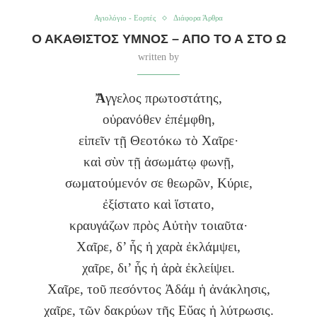
Αγιολόγιο - Εορτές
Διάφορα Άρθρα
Ο ΑΚΆΘΙΣΤΟΣ ΎΜΝΟΣ – ΑΠΌ ΤΟ Α ΣΤΟ Ω
written by
Ἄ
γγελος πρωτοστάτης,
οὐρανόθεν ἐπέμφθη,
εἰπεῖν τῇ Θεοτόκω τὸ Χαῖρε·
καὶ σὺν τῇ ἀσωμάτῳ φωνῇ,
σωματούμενόν σε θεωρῶν, Κύριε,
ἐξίστατο καὶ ἵστατο,
κραυγάζων πρὸς Αὐτὴν τοιαῦτα·
Χαῖρε, δ’ ἧς ἡ χαρὰ ἐκλάμψει,
χαῖρε, δι’ ἧς ἡ ἀρὰ ἐκλείψει.
Χαῖρε, τοῦ πεσόντος Ἀδάμ ἡ ἀνάκλησις,
χαῖρε, τῶν δακρύων τῆς Εὔας ἡ λύτρωσις.