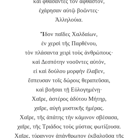
καὶ φθάσαντες τὸν ἄφθαστον,
ἐχάρησαν αὐτῷ βοῶντες·
Ἀλληλούια.
Ἴ
δον παῖδες Χαλδαίων,
ἐν χερσὶ τῆς Παρθένου,
τὸν πλάσαντα χειρὶ τοὺς ἀνθρώπους·
καὶ Δεσπότην νοοῦντες αὐτόν,
εἰ καὶ δούλου μορφὴν ἔλαβεν,
ἔσπευσαν τοῖς δώροις θεραπεῦσαι,
καὶ βοῆσαι τῇ Εὐλογημένῃ·
Χαῖρε, ἀστέρος ἀδύτου Μήτηρ,
χαῖρε, αὐγὴ μυστικῆς ἡμέρας.
Χαῖρε, τῆς ἀπάτης τὴν κάμινον σβέσασα,
χαῖρε, τῆς Τριάδος τοὺς μύστας φωτίζουσα.
Χαῖρε, τύραννον ἀπάνθρωπον ἐκβαλοῦσα τῆς