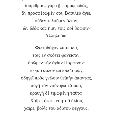
ἰσαρίθμους γὰρ τῇ ψάμμῳ ὠδάς,
ἂν προσφέρωμέν σοι, Βασιλεῦ ἅγιε,
οὐδὲν τελοῦμεν ἄξιον,
ὧν δέδωκας ἡμῖν τοῖς σοὶ βοῶσιν·
Ἀλληλούια.
Φ
ωτοδόχον λαμπάδα,
τοῖς ἐν σκότει φανεῖσαν,
ὁρῶμεν τὴν ἁγίαν Παρθένον·
τὸ γὰρ ἄυλον ἅπτουσα φῶς,
ὁδηγεῖ πρὸς γνῶσιν θεϊκὴν ἅπαντας,
αὐγῇ τὸν νοῦν φωτίζουσα,
κραυγῇ δὲ τιμωμένη ταῦτα·
Χαῖρε, ἀκτὶς νοητοῦ ἡλίου,
χαῖρε, βολὶς τοῦ ἀδύτου φέγγους.