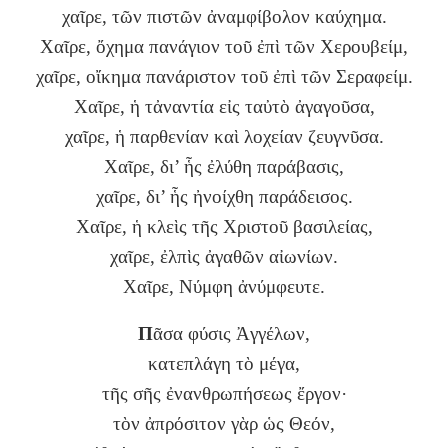
χαῖρε, τῶν πιστῶν ἀναμφίβολον καύχημα.
Χαῖρε, ὄχημα πανάγιον τοῦ ἐπὶ τῶν Χερουβείμ,
χαῖρε, οἴκημα πανάριστον τοῦ ἐπὶ τῶν Σεραφείμ.
Χαῖρε, ἡ τἀναντία εἰς ταὐτὸ ἀγαγοῦσα,
χαῖρε, ἡ παρθενίαν καὶ λοχείαν ζευγνῦσα.
Χαῖρε, δι’ ἧς ἐλύθη παράβασις,
χαῖρε, δι’ ἧς ἠνοίχθη παράδεισος.
Χαῖρε, ἡ κλεὶς τῆς Χριστοῦ βασιλείας,
χαῖρε, ἐλπὶς ἀγαθῶν αἰωνίων.
Χαῖρε, Νύμφη ἀνύμφευτε.
Π
ᾶσα φύσις Ἀγγέλων,
κατεπλάγη τὸ μέγα,
τῆς σῆς ἐνανθρωπήσεως ἔργον·
τὸν ἀπρόσιτον γὰρ ὡς Θεόν,