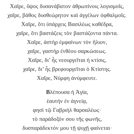
Χαῖρε, ὕψος δυσανάβατον ἀθρωπίνοις λογισμοῖς,
χαῖρε, βάθος δυσθεώρητον καὶ ἀγγέλων ὀφθαλμοῖς.
Χαῖρε, ὅτι ὑπάρχεις Βασιλέως καθέδρα,
χαῖρε, ὅτι βαστάζεις τὸν βαστάζοντα πάντα.
Χαῖρε, ἀστὴρ ἐμφαίνων τὸν ἥλιον,
χαῖρε, γαστὴρ ἐνθέου σαρκώσεως.
Χαῖρε, δι’ ἧς νεουργεῖται ἡ κτίσις,
χαῖρε, δι’ ἧς βρεφουργεῖται ὁ Κτίστης.
Χαῖρε, Νύμφη ἀνύμφευτε.
Β
λέπουσα ἡ Ἁγία,
ἑαυτήν ἐν ἁγνείᾳ,
φησὶ τῷ Γαβριὴλ θαρσαλέως·
τὸ παράδοξόν σου τῆς φωνῆς,
δυσπαράδεκτόν μου τῇ ψυχῇ φαίνεται·