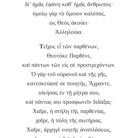
δι’ ἡμᾶς ἐφάνη καθ’ ἡμᾶς ἄνθρωπος·
ὁμοίῳ γὰρ τὸ ὅμοιον καλέσας,
ὡς Θεὸς ἀκούει·
Ἀλληλούια.
Τ
εῖχος εἶ τῶν παρθένων,
Θεοτόκε Παρθένε,
καὶ πάντων τῶν εἰς σὲ προστρεχόντων.
Ὁ γὰρ τοῦ οὐρανοῦ καὶ τῆς γῆς,
κατεσκεύασέ σε ποιητής, Ἄχραντε,
οἰκήσας ἐν τῇ μήτρα σου,
καὶ πάντας σοι προσφωνεῖν διδάξας·
Χαῖρε, ἡ στήλη τῆς παρθενίας,
χαῖρε, ἡ πύλη τῆς σωτήριας.
Χαῖρε, ἀρχηγὲ νοητῆς ἀναπλάσεως,