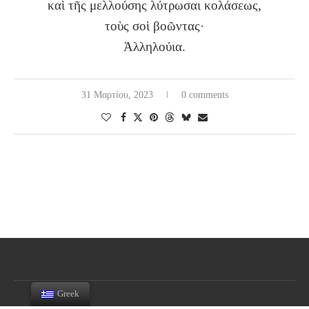
καὶ τῆς μελλούσης λύτρωσαι κολάσεως,
τοὺς σοὶ βοῶντας·
Ἀλληλούια.
31 Μαρτίου, 2023
0 comments
Greek