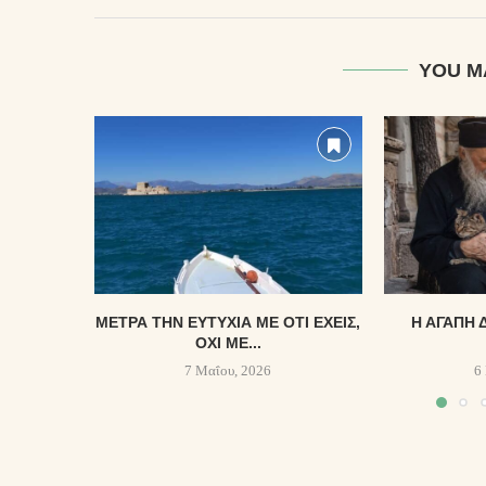
YOU M
ΜΈΤΡΑ ΤΗΝ ΕΥΤΥΧΊΑ ΜΕ ΌΤΙ ΈΧΕΙΣ,
Η ΑΓΆΠΗ 
ΌΧΙ ΜΕ...
7 Μαΐου, 2026
6