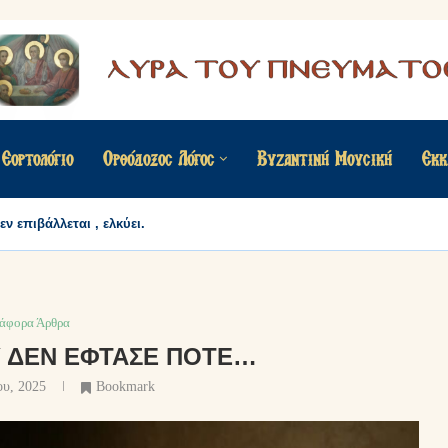
Εορτολόγιο
Ορθόδοξος Λόγος
Βυζαντινή Μουσική
Εκκ
ν επιβάλλεται , ελκύει.
ιάφορα Άρθρα
 ΔΕΝ ΈΦΤΑΣΕ ΠΟΤΈ…
ου, 2025
Bookmark