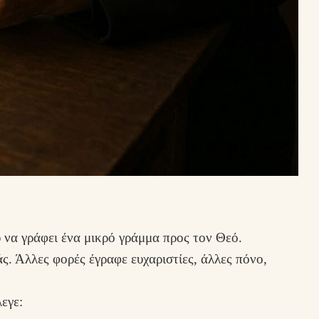
 να γράφει ένα μικρό γράμμα προς τον Θεό.
. Άλλες φορές έγραφε ευχαριστίες, άλλες πόνο,
εγε: