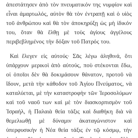
ἀπεστάτησεν ἀπὸ τὸν πνευματικόν της νυμφίον καὶ
εἶναι ἁμαρτωλός, αὐτὸν θὰ τὸν ἐντραπῇ καὶ ὁ υἱὸς
τοῦ ἀνθρώπου καὶ θὰ τὸν ἀποκηρύξῃ ὡς μὴ ἰδικόν
του, ὅταν θὰ ἔλθῃ μὲ τοὺς ἁγίους ἀγγέλους
περιβεβλημένος τὴν δόξαν τοῦ Πατρός του.
Καὶ ἔλεγεν εἰς αὐτούς· Σᾶς λέγω ἀληθινά, ὅτι
ὑπάρχουν μερικοὶ ἀπὸ αὐτούς, ποὺ στέκονται ἔδω,
οἱ ὁποῖοι δὲν θὰ δοκιμάσουν θάνατον, προτοῦ νὰ
ἴδουν, μετὰ τὴν κάθοδον τοῦ Ἁγίου Πνεύματος, νὰ
καταλύεται, μὲ τὴν καταστροφὴν τῶν Ἱεροσολύμων
καὶ τοῦ ναοῦ των καὶ μὲ τὸν διασκορπισμὸν τοῦ
Ἰσραήλ, ἡ Παλαιὰ θεία τάξις καὶ διαθήκη διὰ νὰ
θεμελιωθῇ μὲ δύναμιν ἀκαταγώνιστον καὶ
ὑπερφυσικὴν ἡ Νέα θεία τάξις ἐν τῷ κόσμῳ, τὴν