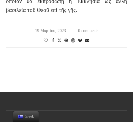
ὁποίαν θὰ ἐκπροσωπῇ ἡ Ἐκκλησία ὡς ἄλλη
βασιλεία τοῦ Θεοῦ ἐπὶ τῆς γῆς.
19 Μαρτίου, 2023
0 comments
Greek
BACK TO TOP