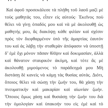
Καὶ ἀφοῦ προσεκάλεσε τὰ πλήθη τοῦ λαοῦ μαζὶ μὲ
τοὺς μαθητάς του, εἶπεν εἰς αὐτούς· Ἐκεῖνος ποὺ
θέλει νὰ γίνῃ ὀπαδός μου καὶ νὰ μὲ ἀκολουθῇ ὡς
μαθητής μου, ἂς διακόψῃ κάθε φιλίαν καὶ σχέσιν
πρὸς τὸν διεφθαρμένον ὑπὸ τῆς ἁμαρτίας ἑαυτόν
του καὶ ἀς λάβῃ τὴν σταθερὰν ἀπόφασιν νὰ ὑποστῇ
δ’ ἐμὲ ὄχι μόνον πᾶσαν θλῖψιν καὶ δοκιμασίαν, ἀλλὰ
καὶ θάνατον σταυρικὸν ἀκόμη, καὶ τότε ἂς μὲ
ἀκολουθῇ μιμούμενος τὸ παράδειγμά μου Μὴ
διστάσῃ δὲ κανεὶς νὰ κάμῃ τὰς θυσίας αὐτάς. Διότι,
ὅποιος θέλει νὰ σώσῃ τὴν ζωήν του, θὰ χάσῃ τὴν
πνευματικὴν καὶ μακαρίαν καὶ αἰωνίαν ζωήν.
Ὅποιος ὅμως χάσῃ καὶ θυσιάσῃ τὴν ζωήν του διὰ
τὴν ὁμολογίαν καὶ ὑπακοήν του εἰς ἐμὲ καὶ τὸ