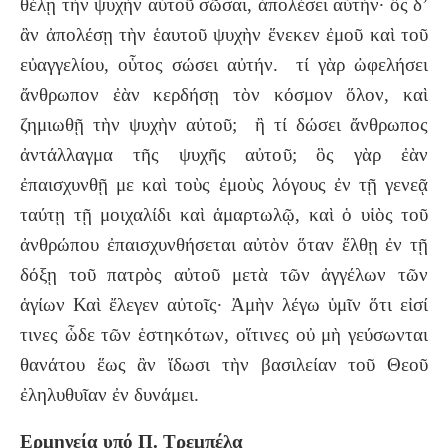
θέλῃ τὴν ψυχὴν αὐτοῦ σῶσαι, ἀπολέσει αὐτήν· ὃς δ’
ἂν ἀπολέσῃ τὴν ἑαυτοῦ ψυχὴν ἕνεκεν ἐμοῦ καὶ τοῦ
εὐαγγελίου, οὗτος σώσει αὐτήν. τί γὰρ ὠφελήσει
ἄνθρωπον ἐὰν κερδήσῃ τὸν κόσμον ὅλον, καὶ
ζημιωθῇ τὴν ψυχὴν αὐτοῦ; ἢ τί δώσει ἄνθρωπος
ἀντάλλαγμα τῆς ψυχῆς αὐτοῦ; ὃς γὰρ ἐὰν
ἐπαισχυνθῇ με καὶ τοὺς ἐμοὺς λόγους ἐν τῇ γενεᾷ
ταύτῃ τῇ μοιχαλίδι καὶ ἁμαρτωλῷ, καὶ ὁ υἱὸς τοῦ
ἀνθρώπου ἐπαισχυνθήσεται αὐτὸν ὅταν ἔλθῃ ἐν τῇ
δόξῃ τοῦ πατρὸς αὐτοῦ μετὰ τῶν ἀγγέλων τῶν
ἁγίων Καὶ ἔλεγεν αὐτοῖς· Ἀμὴν λέγω ὑμῖν ὅτι εἰσί
τινες ὧδε τῶν ἑστηκότων, οἵτινες οὐ μὴ γεύσωνται
θανάτου ἕως ἂν ἴδωσι τὴν βασιλείαν τοῦ Θεοῦ
ἐληλυθυῖαν ἐν δυνάμει.
Ερμηνεία υπό Π. Τρεμπέλα