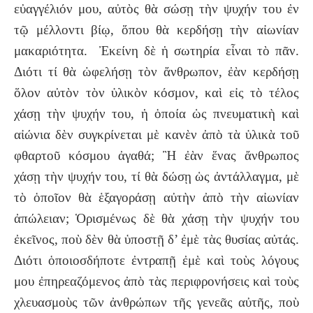
εὐαγγέλιόν μου, αὐτὸς θὰ σώσῃ τὴν ψυχήν του ἐν
τῷ μέλλοντι βίῳ, ὅπου θὰ κερδήσῃ τὴν αἰωνίαν
μακαριότητα. Ἐκείνη δὲ ἡ σωτηρία εἶναι τὸ πᾶν.
Διότι τί θὰ ὠφελήσῃ τὸν ἄνθρωπον, ἐὰν κερδήσῃ
ὅλον αὐτὸν τὸν ὑλικὸν κόσμον, καὶ εἰς τὸ τέλος
χάσῃ τὴν ψυχήν του, ἡ ὁποία ὡς πνευματικὴ καὶ
αἰώνια δὲν συγκρίνεται μὲ κανὲν ἀπὸ τὰ ὑλικὰ τοῦ
φθαρτοῦ κόσμου ἀγαθά; Ἢ ἐὰν ἕνας ἄνθρωπος
χάσῃ τὴν ψυχήν του, τί θὰ δώσῃ ὡς ἀντάλλαγμα, μὲ
τὸ ὁποῖον θὰ ἑξαγοράσῃ αὐτὴν ἀπὸ τὴν αἰωνίαν
ἀπώλειαν; Ὁρισμένως δὲ θὰ χάσῃ τὴν ψυχήν του
ἐκεῖνος, ποὺ δὲν θὰ ὑποστῇ δ’ ἐμὲ τὰς θυσίας αὐτάς.
Διότι ὁποιοσδήποτε ἐντραπῇ ἐμὲ καὶ τοὺς λόγους
μου ἐπηρεαζόμενος ἀπὸ τὰς περιφρονήσεις καὶ τοὺς
χλευασμοὺς τῶν ἀνθρώπων τῆς γενεᾶς αὐτῆς, ποὺ