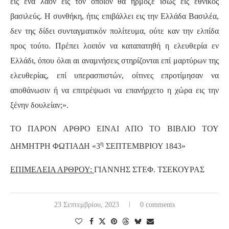
εις ένα λαόν εις τον οποίον θα ήρμοζε ίσως είς εθνικός
βασιλεύς. Η συνθήκη, ήτις επιβάλλει εις την Ελλάδα Βασιλέα,
δεν της δίδει συνταγματικόν πολίτευμα, ούτε καν την ελπίδα
προς τούτο. Πρέπει λοιπόν να καταπατηθή η ελευθερία εν
Ελλάδι, όπου όλαι αι αναμνήσεις στηρίζονται επί μαρτύρων της
ελευθερίας, επί υπερασπιστών, οίτινες επροτίμησαν να
αποθάνωσιν ή να επιτρέψωσι να επανήρχετο η χώρα εις την
ξένην δουλείαν;».
ΤΟ ΠΑΡΟΝ ΑΡΘΡΟ ΕΙΝΑΙ ΑΠΟ ΤΟ ΒΙΒΛΙΟ ΤΟΥ
η
ΔΗΜΗΤΡΗ ΦΩΤΙΑΔΗ «3
ΣΕΠΤΕΜΒΡΙΟΥ 1843»
ΕΠΙΜΕΛΕΙΑ ΑΡΘΡΟΥ:
ΓΙΑΝΝΗΣ ΣΤΕΦ. ΤΣΕΚΟΥΡΑΣ
23 Σεπτεμβρίου, 2023
0 comments