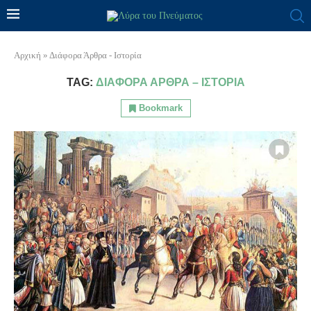
Αρχική
»
Διάφορα Άρθρα - Ιστορία
TAG:
ΔΙΆΦΟΡΑ ΆΡΘΡΑ – ΙΣΤΟΡΊΑ
Bookmark