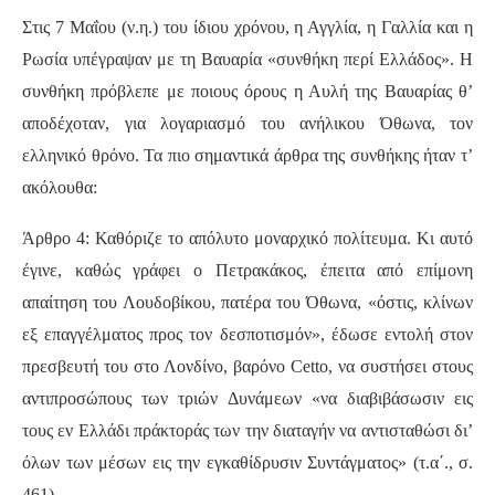
Στις 7 Μαΐου (ν.η.) του ίδιου χρόνου, η Αγγλία, η Γαλλία και η
Ρωσία υπέγραψαν με τη Βαυαρία «συνθήκη περί Ελλάδος». Η
συνθήκη πρόβλεπε με ποιους όρους η Αυλή της Βαυαρίας θ’
αποδέχοταν, για λογαριασμό του ανήλικου Όθωνα, τον
ελληνικό θρόνο. Τα πιο σημαντικά άρθρα της συνθήκης ήταν τ’
ακόλουθα:
Άρθρο 4: Καθόριζε το απόλυτο μοναρχικό πολίτευμα. Κι αυτό
έγινε, καθώς γράφει ο Πετρακάκος, έπειτα από επίμονη
απαίτηση του Λουδοβίκου, πατέρα του Όθωνα, «όστις, κλίνων
εξ επαγγέλματος προς τον δεσποτισμόν», έδωσε εντολή στον
πρεσβευτή του στο Λονδίνο, βαρόνο Cetto, να συστήσει στους
αντιπροσώπους των τριών Δυνάμεων «να διαβιβάσωσιν εις
τους εν Ελλάδι πράκτοράς των την διαταγήν να αντισταθώσι δι’
όλων των μέσων εις την εγκαθίδρυσιν Συντάγματος» (τ.α΄., σ.
461).