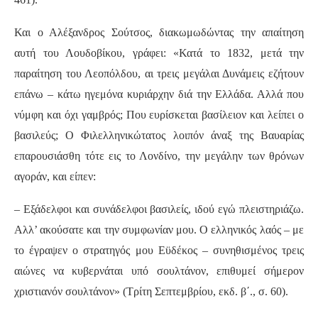
Και ο Αλέξανδρος Σούτσος, διακωμωδώντας την απαίτηση
αυτή του Λουδοβίκου, γράφει: «Κατά το 1832, μετά την
παραίτηση του Λεοπόλδου, αι τρεις μεγάλαι Δυνάμεις εζήτουν
επάνω – κάτω ηγεμόνα κυριάρχην διά την Ελλάδα. Αλλά που
νύμφη και όχι γαμβρός; Που ευρίσκεται βασίλειον και λείπει ο
βασιλεύς; Ο Φιλελληνικώτατος λοιπόν άναξ της Βαυαρίας
επαρουσιάσθη τότε εις το Λονδίνο, την μεγάλην των θρόνων
αγοράν, και είπεν:
– Εξάδελφοι και συνάδελφοι βασιλείς, ιδού εγώ πλειστηριάζω.
Αλλ’ ακούσατε και την συμφωνίαν μου. Ο ελληνικός λαός – με
το έγραψεν ο στρατηγός μου Εϋδέκος – συνηθισμένος τρεις
αιώνες να κυβερνάται υπό σουλτάνον, επιθυμεί σήμερον
χριστιανόν σουλτάνον» (Τρίτη Σεπτεμβρίου, εκδ. β΄., σ. 60).