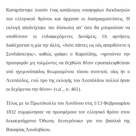
Καταρτίστηκε λοιπόν ένας κατάλογος υποψηφίων διεκδικητών
του ελληνικού θρόνου και άρχισαν οι διαπραγματεύσεις. Η
εκλογή αποδείχτηκε πιο δύσκολη απ’ όσο θα μπορούσαν να
υποθέσουν οι ενδιαφερόμενες Δυνάμεις. Οι αρνήσεις
διαδέχονταν η μία την άλλη, «διότι πάντες εις ούς απηυθύνετο η
Συνδιάσκεψις», καθώς γράφει ο Καρολίδης, «ηρνούντο την
προσφοράν μη τολμώντες να δεχθώσι θέσιν εγκαταλειφθείσαν
υπό ηγεμονόπαιδος θεωρουμένου τόσου συνετού, οίος ήν ο
Λεοπόλδος, ενώ προ της εκλογής του Λεοπόλδου πολλοί ήσαν
οι δεχόμενοι την θέσιν» (τ.α΄., σ. 461).
Τέλος με το Πρωτόκολλο του Λονδίνου στις 1/13 Φεβρουαρίου
1832 συμφώνησαν να προσφέρουν τον ελληνικό θρόνο στον
δεκαεφτάχρονο Όθωνα, δευτερότοκο γιο του βασιλιά της
Βαυαρίας Λουδοβίκου.