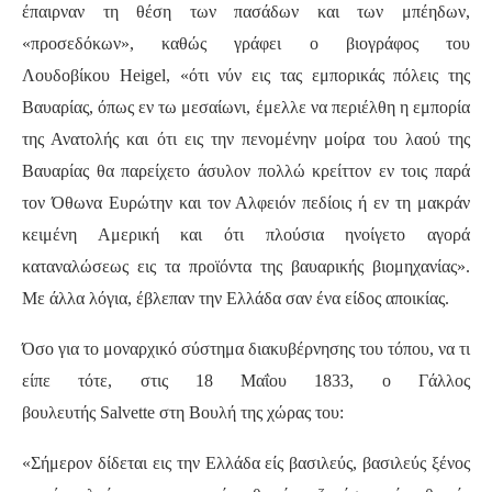
έπαιρναν τη θέση των πασάδων και των μπέηδων,
«προσεδόκων», καθώς γράφει ο βιογράφος του
Λουδοβίκου Heigel, «ότι νύν εις τας εμπορικάς πόλεις της
Βαυαρίας, όπως εν τω μεσαίωνι, έμελλε να περιέλθη η εμπορία
της Ανατολής και ότι εις την πενομένην μοίρα του λαού της
Βαυαρίας θα παρείχετο άσυλον πολλώ κρείττον εν τοις παρά
τον Όθωνα Ευρώτην και τον Αλφειόν πεδίοις ή εν τη μακράν
κειμένη Αμερική και ότι πλούσια ηνοίγετο αγορά
καταναλώσεως εις τα προϊόντα της βαυαρικής βιομηχανίας».
Με άλλα λόγια, έβλεπαν την Ελλάδα σαν ένα είδος αποικίας.
Όσο για το μοναρχικό σύστημα διακυβέρνησης του τόπου, να τι
είπε τότε, στις 18 Μαΐου 1833, ο Γάλλος
βουλευτής Salvette στη Βουλή της χώρας του:
«Σήμερον δίδεται εις την Ελλάδα είς βασιλεύς, βασιλεύς ξένος