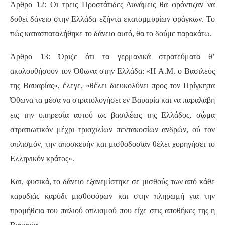
Άρθρο 12: Οι τρεις Προστάτιδες Δυνάμεις θα φρόντιζαν να
δοθεί δάνειο στην Ελλάδα εξήντα εκατομμυρίων φράγκων. Το
πώς κατασπαταλήθηκε το δάνειο αυτό, θα το δούμε παρακάτω.
Άρθρο 13: Όριζε ότι τα γερμανικά στρατεύματα θ’
ακολουθήσουν τον Όθωνα στην Ελλάδα: «Η Α.Μ. ο Βασιλεύς
της Βαυαρίας», έλεγε, «θέλει διευκολύνει προς τον Πρίγκηπα
Όθωνα τα μέσα να στρατολογήσει εν Βαυαρία και να παραλάβη
εις την υπηρεσία αυτού ως βασιλέως της Ελλάδος, σώμα
στρατιωτικόν μέχρι τρισχιλίων πεντακοσίων ανδρών, ού τον
οπλισμόν, την αποσκευήν και μισθοδοσίαν θέλει χορηγήσει το
Ελληνικόν κράτος».
Και, φυσικά, το δάνειο εξανεμίστηκε σε μισθούς των από κάθε
καρυδιάς καρύδι μισθοφόρων και στην πληρωμή για την
προμήθεια του παλιού οπλισμού που είχε στις αποθήκες της η