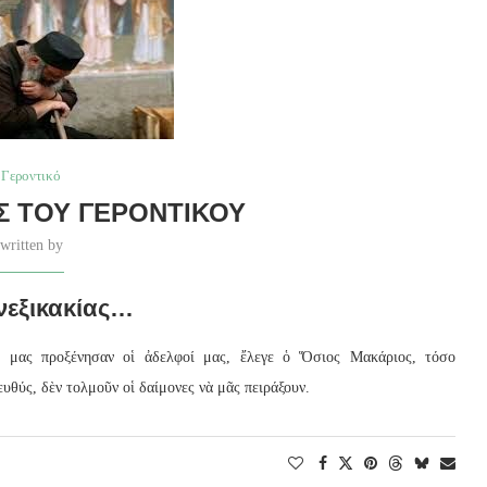
Γεροντικό
Σ ΤΟΥ ΓΕΡΟΝΤΙΚΟΎ
written by
νεξικακίας…
 μας προξένησαν οἱ ἀδελφοί μας, ἔλεγε ὁ Ὅσιος Μακάριος, τόσο
θύς, δὲν τολμοῦν οἱ δαίμονες νὰ μᾶς πειράξουν.