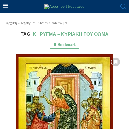
Αρχική
»
Κήρυγμα - Κυριακή του Θωμά
TAG:
ΚΉΡΥΓΜΑ – ΚΥΡΙΑΚΉ ΤΟΥ ΘΩΜΆ
Bookmark