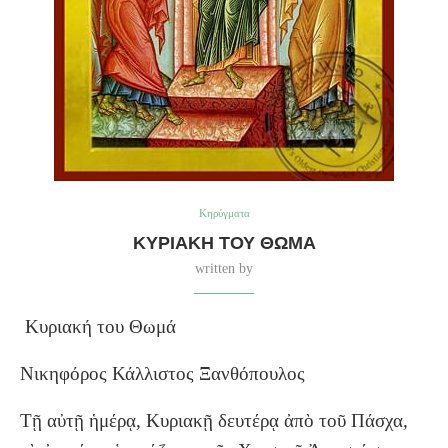
Κηρύγματα
ΚΥΡΙΑΚΉ ΤΟΥ ΘΩΜΆ
written by
Κυριακή του Θωμά
Νικηφόρος Κάλλιστος Ξανθόπουλος
Τῇ αὐτῇ ἡμέρᾳ, Κυριακῇ δευτέρᾳ ἀπὸ τοῦ Πάσχα,