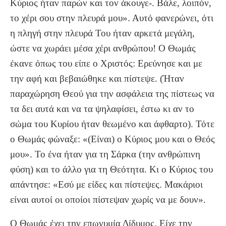
Κύριος ήταν παρών και τον άκουγε-. Βάλε, λοιπόν,
το χέρι σου στην πλευρά μου». Αυτό φανερώνει, ότι
η πληγή στην πλευρά Του ήταν αρκετά μεγάλη,
ώστε να χωράει μέσα χέρι ανθρώπου! Ο Θωμάς
έκανε όπως του είπε ο Χριστός: Ερεύνησε και με
την αφή και βεβαιώθηκε και πίστεψε. (Ήταν
παραχώρηση Θεού για την ασφάλεια της πίστεως να
τα δει αυτά και να τα ψηλαφίσει, έστω κι αν το
σώμα του Κυρίου ήταν θεωμένο και άφθαρτο). Τότε
ο Θωμάς φώναξε: «(Είναι) ο Κύριος μου και ο Θεός
μου». Το ένα ήταν για τη Σάρκα (την ανθρώπινη
φύση) και το άλλο για τη Θεότητα. Κι ο Κύριος του
απάντησε: «Εσύ με είδες και πίστεψες. Μακάριοι
είναι αυτοί οι οποίοι πίστεψαν χωρίς να με δουν».
Ο Θωμάς έχει την επωνυμία Δίδυμος. Είχε την