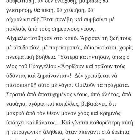
διαφωτισθῇ, ἄν δὲν ἐνισχυθῇ, μοιραίως θὰ
γλιστρήσῃ, θὰ πέσῃ, θὰ χτυπήσῃ, θὰ
αἰχμαλωτισθῇ.Ἔτσι συνέβη καὶ συμβαίνει μὲ
πολλοὺς ἀπὸ τοὺς σημερινοὺς νέους.
Αἰχμαλωτίστθηκαν στὸ κακό. Ἄρχισαν τὴ ζωή τους
μὲ ἀσυδοσίαν, μὲ παρεκτροπές, ἀδιαφώτιστοι, χωρὶς
πνευματικὴ βοήθεια. Ὕστερα κατήντησαν, ὅπως ὁ
νέος τοῦ Εὐαγγελίου.«Ἀφρίζουν καὶ τρίζουν τοὺς
ὀδόντας καὶ ξηραίνονται»! Δὲν χρειάζεται νὰ
πιστοποιηθῇ αὐτὸ μὲ λόγια. Ὁμιλοῦν τὰ πράγματα.
Στρατιὰ ἀπὸ ἀποτυχημένος νέους, ἀπὸ ἀλήτας, ἀπὸ
ναυάγια, ἀγόρια καὶ κοπέλλες, βεβαιώνει, ὅτι
μακρυὰ ἀπὸ τὸν Θεὸν μόνον χάος καὶ κρημνὸς
ὑπάρχει καὶ θάνατος…Καὶ γίνεται καθαρώτερη αὐτὴ
ἡ τετραγωνικὴ ἀλήθεια, ὅταν ἀπέναντι στὰ ἐρείπια