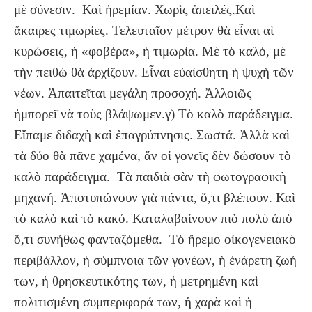
μὲ σύνεσιν. Καὶ ἠρεμίαν. Χωρὶς ἀπειλές.Καὶ
ἄκαιρες τιμωρίες. Τελευταῖον μέτρον θὰ εἶναι αἱ
κυρώσεις, ἡ «φοβέρα», ἡ τιμωρία. Μὲ τὸ καλό, μὲ
τὴν πειθὼ θὰ ἀρχίζουν. Εἶναι εὐαίσθητη ἡ ψυχὴ τῶν
νέων. Ἀπαιτεῖται μεγάλη προσοχή. Ἀλλοιῶς
ἠμπορεῖ νὰ τοὺς βλάψωμεν.γ) Τὸ καλὸ παράδειγμα.
Εἴπαμε διδαχὴ καὶ ἐπαγρύπνησις. Σωστά. Ἀλλὰ καὶ
τὰ δύο θὰ πᾶνε χαμένα, ἄν οἱ γονεῖς δὲν δώσουν τὸ
καλὸ παράδειγμα. Τὰ παιδιὰ σὰν τὴ φωτογραφικὴ
μηχανή. Ἀποτυπώνουν γιὰ πάντα, ὅ,τι βλέπουν. Καὶ
τὸ καλὸ καὶ τὸ κακό. Καταλαβαίνουν πιὸ πολὺ ἀπὸ
ὅ,τι συνήθως φανταζόμεθα. Τὸ ἤρεμο οἰκογενειακὸ
περιβάλλον, ἡ σύμπνοια τῶν γονέων, ἡ ἐνάρετη ζωή
των, ἡ θρησκευτικότης των, ἡ μετρημένη καὶ
πολιτισμένη συμπεριφορά των, ἡ χαρὰ καὶ ἡ