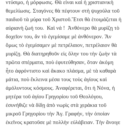
ντύσιμο, ἡ μόρφωσις. Θὰ εἶναι καὶ ἡ χριστιανικὴ
θεμελίωσις. Σταγόνες θὰ πέφτουν στὴ ψυχούλα τοῦ
παιδιοῦ τὰ μύρα τοῦ Χριστοῦ.Ἔτσι θὰ ἑτοιμάζεται ἡ
αὐριανὴ ζωή του. Καὶ νά ! Ἀνθόνερο θὰ μυρίζῃ τὸ
δοχεῖον του, ἄν τὸ ἐγεμίσαμε μὲ ἀνθόνερον. Ἄν
ὅμως τὸ ἐγεμίσαμεν μὲ πετρέλαιον, πετρέλαιον θὰ
μυρίζῃ. Θὰ διατηρηθοῦν εἰς ὅλην του τὴν ζωὴν τὰ
πρῶτα σπέρματα, ποὺ ἐφυτεύθησαν, ὅταν ἀκόμη
ἦτο ἀφρόντιστο καὶ ἄκακο πλάσμα, μὲ τὰ καθαρὰ
μάτια, ποὺ ἔκλεινα μέσα τους τοὺς ἁγίους καὶ
ἀμόλυντους κόσμους. Ἀναφέρεται, ὅτι ἡ Νόνα, ἡ
μητέρα τοῦ ἁγίου Γρηγορίου τοῦ Θεολόγου,
ἐσυνήθιζε νὰ δίδῃ ἀπὸ νωρὶς στὰ χεράκια τοῦ
μικροῦ Γρηγορίου τὴν Ἁγ. Γραφήν, τὴν ὁποίαν
ἐκεῖνος κρατοῦσε μὲ πολλὴν εὐλάβειαν. Τὴν ἄνοιγε