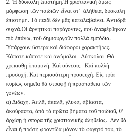
2. Ἡ δύσκολη ἐπιστήμη.Ἡ χριστιανικὴ ὅμως
μόρφωση τῶν παιδιῶν εἶναι στ’ ἀλήθεια, δύσκολη
ἐπιστήμη. Τὸ παιδὶ δὲν μᾶς καταλαβαίνει. Ἀντιδρᾷ
συχνά.Οἱ ἀρνητικοὶ παράγοντες, ποὺ ἀναφέρθηκαν
πιὸ ἐπάνω, τοῦ δημιουργοῦν πολλὰ ἐμπόδια.
Ὑπάρχουν ὕστερα καὶ διάφοροι χαρακτῆρες.
Κάποτε-κάποτε καὶ ἀνώμαλοι. Δύσκολοι. Θὰ
χρειασθῇ ὑπομονή. Καὶ σύνεσις. Καὶ πολλὴ
προσοχή. Καὶ περισσότερη προσευχή. Εἰς τρία
κυρίως σημεῖα θὰ στραφῇ ἡ προσπάθεια τῶν
γονέων.
α) Διδαχή. Ἁπλᾶ, ἁπαλᾶ, γλυκά, ἀβίαστα,
ἀκούραστα, ἀπὸ τὰ πρῶτα βήματα τοῦ παιδιοῦ, θ’
ἀρχίσῃ ἡ σπορὰ τῆς χριστιανικῆς ἀληθείας. Δὲν θὰ
εἶναι ἡ πρώτη φροντίδα μόνον τὸ φαγητό του, τὸ