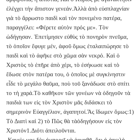
ἐλέγχει τὴν ἄπιστον γενεάν.Ἀλλὰ ἀπὸ εὐσπλαχνίαν
γιὰ τὸ ἄρρωστο παιδὶ καὶ τὸν πονεμένο πατέρα,
παραγγέλει: «Φέρετε αὐτὸν πρός με». Τὸν
ὡδήγησαν. Ἐπετίμησεν εὐθὺς τὸ πονηρὸν πνεῦμα,
τὸ ὁποῖον ἔφυγε μέν, ἀφοῦ ὅμως ἐταλαιπώρησε τὸ
παιδὶ καὶ τὸ ἀφῆκε στὸ χῶμα σὰν νεκρό. Καὶ ὁ
Χριστὸς τὸ ἐπῆρε ἀπὸ χέρι, τὸ ἐσήκωσε καὶ τὸ
ἔδωσε στὸν πατέρα του, ὁ ὁποῖος μὲ συγκίνηστιν
εἶδε τὸ μεγάλο θαῦμα, ποὺ τοῦ ξανάδωσε στὸ σπίτι
το τὴ χαρά.Τὸ καθῆκον τῶν γονέων νὰ ὁδηγοῦν τὰ
παιδιὰ των εἰς τὸν Χριστὸν μᾶς διδάσκει τὸ
σημερινὸν Εὐαγγέλιον, ἀγαπητοί.Ἄς ἴδωμεν ὅμως:1)
Τὸ Διατὶ καὶ 2) τὸ Πῶς θὰ τὰὁδηγήσουν εἰς τὸν
Χριστόν1.Διότι ἀπειλοῦνται.
Κανεὶς μας δὲν ἠμπορεῖ νὰ ἀρνηθῇ, ὅτι ἡ ἀπειλὴ