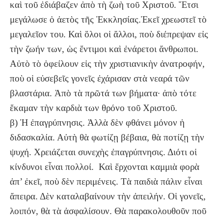
καὶ τοῦ ἐδιάβαζεν ἀπὸ τὴ ζωὴ τοῦ Χριστοῦ. Ἔτσι
μεγάλωσε ὁ ἀετὸς τῆς Ἐκκλησίας.Ἐκεῖ χρεωστεῖ τὸ
μεγαλεῖον του. Καὶ ὅλοι οἱ ἄλλοι, ποὺ διέπρεψαν εἰς
τὴν ζωήν των, ὡς ἔντιμοι καὶ ἐνάρετοι ἄνθρωποι.
Αὐτὸ τὸ ὀφείλουν εἰς τὴν χριστιανικὴν ἀνατροφήν,
ποὺ οἱ εὐσεβεῖς γονεῖς ἐχάρισαν στὰ νεαρά τῶν
βλαστάρια. Ἀπὸ τὰ πρῶτά των βήματα· ἀπὸ τότε
ἔκαμαν τὴν καρδιὰ των θρόνο τοῦ Χριστοῦ.
β) Ἡ ἐπαγρύπνησις. Ἀλλὰ δὲν φθάνει μόνον ἡ
διδασκαλία. Αὐτὴ θὰ φωτίζῃ βέβαια, θὰ ποτίζῃ τὴν
ψυχή. Χρειάζεται συνεχὴς ἐπαγρύπνησις. Διότι οἱ
κίνδυνοι εἶναι πολλοί. Καὶ ἔρχονται καμμιὰ φορὰ
ἀπ’ ἐκεῖ, ποὺ δὲν περιμένεις. Τὰ παιδιὰ πάλιν εἶναι
ἄπειρα. Δὲν καταλαβαίνουν τὴν ἀπειλήν. Οἱ γονεῖς,
λοιπόν, θὰ τὰ ἀσφαλίσουν. Θὰ παρακολουθοῦν ποῦ