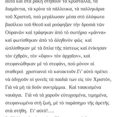
αὐτὰ καὶ στὰ ράκη στηθοῦν τὰ κρύσταλλα, τὰ
διαμάντια, τὰ κρίνα τὰ πάλλευκα, τὰ παλληκάρια
τοῦ Χριστοῦ, ποὺ μεγάλωσαν μέσα στὸ ὁλόφωτο
βασίλειο τοῦ Θεοῦ καὶ ρούφηξαν τὴν δροσιὰ τῶν
Οὐρανῶν καὶ τράφηκαν ἀπὸ τὸ σωτήριο «μάννα»
καὶ φωτίσθηκαν ἀπὸ τὸ ἀληθινὸν φῶς καὶ
ὡπλίσθηκαν μὲ τὰ ὅπλα τῆς πίστεως καὶ ἐνίκησαν
τὸν ἐχθρόν, τὸν «ὄφιν» τὸν ἀρχαῖον», καὶ
στεφανώθηκαν μὲ τὸ στεφάνι, ποὺ μόνον οἱ
σταθεροὶ χριστιανοὶ τὸ κατακτοῦν.Γι’ αὐτὸ πρέπει
νὰ ὁδηγοῦν οἱ γονεῖς τὰ παιδιὰ των εἰς τὸν Χριστὸν,
Γιὰ νὰ μὴ τὰ δοῦν συντρίμμια. Καὶ τσακισμένα
ναυάγια. Γιὰ νὰ τὰ χαροῦν εὐτυχισμένα, τιμημένα,
στεφανωμένα στὴ ζωή, μὲ τὸ παράσημο τῆς ἀρετῆς
στὰ στήθη. Γι’ αὐτό!….