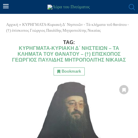
Αρχική
»
ΚΥΡΗΓΜΑΤΑ-Κυριακή Δ΄ Νηστειῶν - Τὰ κλήματα τοῦ θανάτου -
(†) ἐπίσκοπος Γεώργιος Παυλίδης Μητροπολίτης Νικαίας
TAG:
ΚΥΡΗΓΜΑΤΑ-ΚΥΡΙΑΚΉ Δ΄ ΝΗΣΤΕΙΩ͂Ν – ΤᾺ
ΚΛΉΜΑΤΑ ΤΟΥ͂ ΘΑΝΆΤΟΥ – (†) ἘΠΊΣΚΟΠΟΣ
ΓΕΏΡΓΙΟΣ ΠΑΥΛΊΔΗΣ ΜΗΤΡΟΠΟΛΊΤΗΣ ΝΙΚΑΊΑΣ
Bookmark