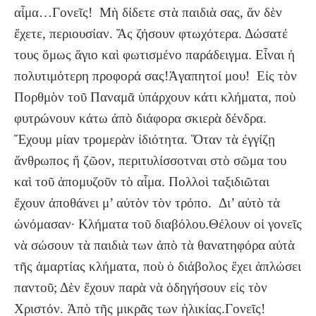
αἷμα…Γονεῖς! Μὴ δίδετε στὰ παιδιὰ σας, ἄν δὲν
ἔχετε, περιουσίαν. Ἄς ζήσουν φτωχότερα. Δώσατέ
τους ὅμως ἅγιο καὶ φωτισμένο παράδειγμα. Εἶναι ἡ
πολυτιμότερη προφορά σας!Ἀγαπητοί μου! Εἰς τὸν
Πορθμὸν τοῦ Παναμᾶ ὑπάρχουν κάτι κλήματα, ποὺ
φυτρώνουν κάτω ἀπὸ διάφορα σκιερὰ δένδρα.
Ἔχουμ μίαν τρομερὰν ἰδιότητα. Ὅταν τὰ ἐγγίζῃ
ἄνθρωπος ἤ ζῶον, περιτυλίσσοτναι στὸ σῶμα του
καὶ τοῦ ἀπομυζοῦν τὸ αἷμα. Πολλοὶ ταξιδιῶται
ἔχουν ἀποθάνει μ’ αὐτὸν τὸν τρόπο. Δι’ αὐτὸ τὰ
ὠνόμασαν· Κλήματα τοῦ διαβόλου.Θέλουν οἱ γονεῖς
νὰ σώσουν τὰ παιδιὰ των ἀπὸ τὰ θανατηφόρα αὐτὰ
τῆς ἁμαρτίας κλήματα, ποὺ ὁ διάβολος ἔχει ἁπλώσει
παντοῦ; Δὲν ἔχουν παρὰ νὰ ὁδηγήσουν εἰς τὸν
Χριστόν. Ἀπὸ τῆς μικρᾶς των ἡλικίας.Γονεῖς!