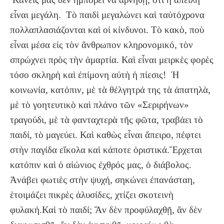
εἶναι μεγάλη. Τὸ παιδὶ μεγαλώνει καὶ ταὐτόχρονα
πολλαπλασιάζονται καὶ οἱ κίνδυνοι. Τὸ κακὸ, ποὺ
εἶναι μέσα εἰς τὸν ἄνθρωπον κληρονομικό, τὸν
σπρώχνει πρὸς τὴν ἁμαρτία. Καὶ εἶναι μειρκὲς φορὲς
τόσο σκληρὴ καὶ ἐπίμονη αὐτὴ ἡ πίεσις! Ἡ
κοινωνία, κατόπιν, μὲ τὰ θέλγητρά της τὰ ἀπατηλὰ,
μὲ τὸ γοητευτικὸ καὶ πλάνο τῶν «Σεριρήνων»
τραγούδι, μὲ τὰ φανταχτερὰ τῆς φῶτα, τραβάει τὸ
παιδί, τὸ μαγεύει. Καὶ καθὼς εἶναι ἄπειρο, πέφτει
στὴν παγίδα εἴκολα καὶ κάποτε ὁριστικά.Ἔρχεται
κατόπιν καὶ ὁ αἰώνιος ἐχθρός μας, ὁ διάβολος.
Ἀνάβει φωτιὲς στὴν ψυχή, σηκώνει ἐπανάσταη,
ἑτοιμάζει πικρὲς ἁλυσίδες, χτίζει σκοτεινὴ
φυλακή.Καὶ τὸ παιδί; Ἄν δὲν προφύλαχθῇ, ἄν δὲν