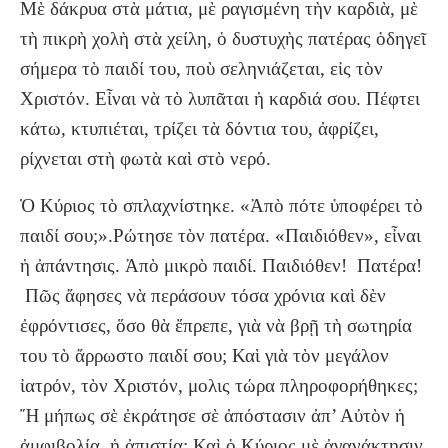
Μὲ δάκρυα στὰ μάτια, μὲ ραγισμένη τὴν καρδιὰ, μὲ
τὴ πικρὴ χολὴ στὰ χείλη, ὁ δυστυχὴς πατέρας ὁδηγεῖ
σήμερα τὸ παιδί του, ποὺ σεληνιάζεται, εἰς τὸν
Χριστόν. Εἶναι νὰ τὸ λυπᾶται ἡ καρδιά σου. Πέφτει
κάτω, κτυπιέται, τρίζει τὰ δόντια του, ἀφρίζει,
ρίχνεται στὴ φωτὰ καὶ στὸ νερό.
Ὁ Κύριος τὸ σπλαχνίστηκε. «Ἀπὸ πότε ὑποφέρει τὸ
παιδί σου;».Ρώτησε τὸν πατέρα. «Παιδιόθεν», εἶναι
ἡ ἀπάντησις. Ἀπὸ μικρὸ παιδί. Παιδιόθεν! Πατέρα!
Πῶς ἄφησες νὰ περάσουν τόσα χρόνια καὶ δὲν
ἐφρόντισες, ὅσο θὰ ἔπρεπε, γιὰ νὰ βρῇ τὴ σωτηρία
του τὸ ἄρρωστο παιδί σου; Καὶ γιὰ τὸν μεγάλον
ἰατρόν, τὸν Χριστόν, μολις τώρα πληροφορήθηκες;
Ἤ μήπως σὲ ἐκράτησε σὲ ἀπόστασιν ἀπ’ Αὐτὸν ἡ
ἀμφιβολία, ἡ ἀπιστία; Καὶ ὁ Κύριος μὲ ἀγανάκτησιν