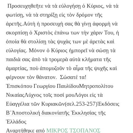
Προσευχηθεῆτε νὰ τὰ εὐλογήσῃ ὁ Κύριος, νὰ τὰ
φωτίσῃ, νὰ τὰ στηρίξῃ εἰς τὸν δρόμον τῆς
ἀρετῆς.Αὐτὴ ἡ προσευχὴ σας θὰ γίνῃ ἀφορμὴ νὰ
σκορπίσῃ ὁ Χριστὸς ἐπάνω των τὴν χάριν Του, ἡ
ὁποία θὰ στολίσῃ τὰς ψυχὰς των μὲ ἀρετὰς καὶ
εὐλογίας. Μόνον ὁ Κύριος ἠμπορεῖ νὰ σώσῃ τὰ
παιδιὰ σας ἀπὸ τὰ τρομερὰ αὐτὰ κλήματα τῆς
ἁμαρτίας, ποὺ ἀπομυζοῦν τὸ αἷμα τῆς ψυχῆς καὶ
φέρνουν τὸν θάνατον. Σώσατέ τα!
Ἐπισκόπου Γεωργίου ΠαυλίδουΜητροπολίτου
ΝικαίαςΛύχνος τοῖς ποσί μουΛόγοι εἰς τὰ
Εὐαγγέλια τῶν Κυριακῶν(σελ.253-257)Ἐκδόσεις
Β΄Ἀποστολική διακονίατῆς Ἐκκλησίας τῆς
Ἑλλάδος
Αναρτήθηκε από
ΜΙΚΡΟΣ ΤΣΟΠΑΝΟΣ