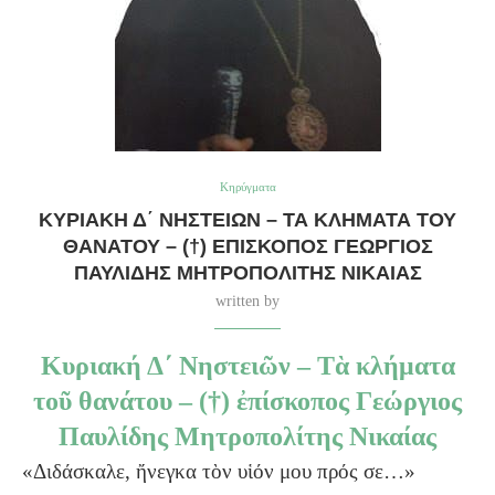
Κηρύγματα
ΚΥΡΙΑΚΉ Δ΄ ΝΗΣΤΕΙΩ͂Ν – ΤᾺ ΚΛΉΜΑΤΑ ΤΟΥ͂
ΘΑΝΆΤΟΥ – (†) ἘΠΊΣΚΟΠΟΣ ΓΕΏΡΓΙΟΣ
ΠΑΥΛΊΔΗΣ ΜΗΤΡΟΠΟΛΊΤΗΣ ΝΙΚΑΊΑΣ
written by
Κυριακή Δ΄ Νηστειῶν – Τὰ κλήματα
τοῦ θανάτου – (†) ἐπίσκοπος Γεώργιος
Παυλίδης Μητροπολίτης Νικαίας
«Διδάσκαλε, ἤνεγκα τὸν υἱόν μου πρός σε…»