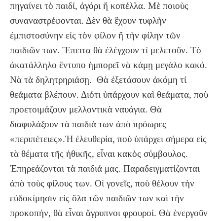
πηγαίνει τὸ παιδί, ἀγόρι ἤ κοπέλλα. Μὲ ποιοὺς
συναναστρέφονται. Δὲν θὰ ἔχουν τυφλὴν
ἐμπιστοσύνην εἰς τὸν φίλον ἤ τὴν φίλην τῶν
παιδιῶν των. Ἔπειτα θὰ ἐλέγχουν τί μελετοῦν. Τὸ
ἀκατάλληλο ἔντυπο ἡμπορεῖ νὰ κάμῃ μεγάλο κακό.
Νὰ τὰ δηλητρηριάσῃ. Θὰ ἐξετάσουν ἀκόμη τί
θεάματα βλέπουν. Διότι ὑπάρχουν καὶ θεάματα, ποὺ
προετοιμάζουν μελλοντικὰ ναυάγια. Θὰ
διαφυλάξουν τὰ παιδιὰ των ἀπὸ πρόωρες
«περιπέτειες».Ἡ ἐλευθερία, ποὺ ὑπάρχει σήμερα εἰς
τὰ θέματα τῆς ἠθικῆς, εἶναι κακὸς σύμβουλος.
Ἐπηρεάζονται τὰ παιδιά μας. Παραδειγματίζονται
ἀπὸ τοὺς φίλους των. Οἱ γονεῖς, ποὺ θέλουν τὴν
εὐδοκίμησιν εἰς ὅλα τῶν παιδιῶν των καὶ τὴν
προκοπήν, θὰ εἶναι ἄγρυπνοι φρουροί. Θὰ ἐνεργοῦν