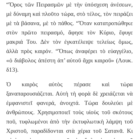
“Ὄρος τῶν Πειρασμῶν μὲ τὴν ὑπόσχεση ἀνέσεων,
μὲ δύναμη καὶ πλοῦτο τώρα, στὸ τέλος, τὸν πειράζει
μὲ τὰ βάσανα, μὲ τὸ πάθος. “Ὅταν κατατροπώθηκε
στὸν πρῶτο πειρασμό, ἄφησε τὸν Κύριο, ἔφυγε
μακριά Του. Δὲν τὸν ἐγκατέλειψε τελείως ὅμως,
ἀλλὰ πρὸς καιρόν. “Ὅπως ἀναφέρει τὸ εὐαγγέλιο,
«ὁ διάβολος ἀπέστη ἀπ’ αὐτοῦ ἄχρι καιροῦ» (Λουκ.
δ13).
Ὁ καιρὸς αὐτὸς πέρασε καὶ τώρα
ξαναπαρουσιάζεται. Αὐτὴ τὴ φορὰ δὲ χρειάζεται νὰ
ἐμφανιστεῖ φανερά, ἀνοιχτά. Τώρα δουλεύει μὲ
ἀνθρώπους. Χρησιμοποιεῖ τοὺς υἱοὺς τοῦ σκότους
ποῦ, τυφλωμένοι ἀπὸ τὴν ἐκτυφλωτικὴ λάμψη τοῦ
Χριστοῦ, παραδίδονται στὰ χέρια τοῦ Σατανᾶ. Κι