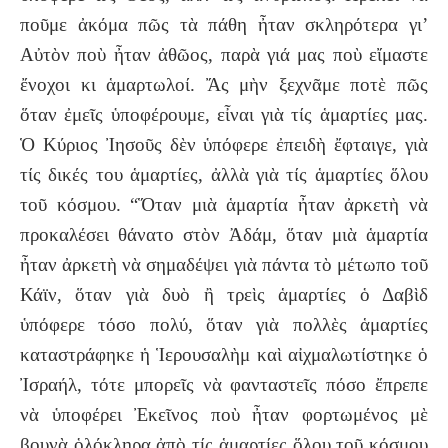
ποῦμε ἀκόμα πῶς τὰ πάθη ἦταν σκληρότερα γι’
Αὐτὸν ποὺ ἦταν ἀθῶος, παρὰ γιά μας ποὺ εἴμαστε
ἔνοχοι κι ἁμαρτωλοί. Ἄς μὴν ξεχνᾶμε ποτὲ πῶς
ὅταν ἐμεῖς ὑποφέρουμε, εἶναι γιὰ τίς ἁμαρτίες μας.
Ὁ Κύριος Ἰησοῦς δὲν ὑπόφερε ἐπειδὴ ἔφταιγε, γιὰ
τίς δικές του ἁμαρτίες, ἀλλὰ γιὰ τίς ἁμαρτίες ὅλου
τοῦ κόσμου. “Ὅταν μιὰ ἁμαρτία ἦταν ἀρκετὴ νὰ
προκαλέσει θάνατο στὸν Ἀδάμ, ὅταν μιὰ ἁμαρτία
ἦταν ἀρκετὴ νὰ σημαδέψει γιὰ πάντα τὸ μέτωπο τοῦ
Κάϊν, ὅταν γιὰ δυὸ ἢ τρεὶς ἁμαρτίες ὁ Δαβὶδ
ὑπόφερε τόσο πολύ, ὅταν γιὰ πολλὲς ἁμαρτίες
καταστράφηκε ἡ Ἱερουσαλὴμ καὶ αἰχμαλωτίστηκε ὁ
Ἰσραήλ, τότε μπορεῖς νὰ φανταστεῖς πόσο ἔπρεπε
νὰ ὑποφέρει Ἐκεῖνος ποὺ ἦταν φορτωμένος μὲ
βουνὰ ὁλόκληρα ἀπὸ τίς ἁμαρτίες ὅλου τοῦ κόσμου