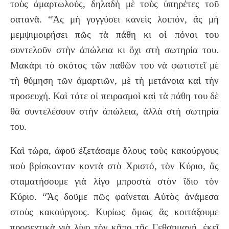
τοὺς ἁμαρτωλούς, δηλαδὴ μὲ τοὺς ὑπηρέτες τοῦ
σατανᾶ. “Ἄς μὴ γογγύσει κανεὶς λοιπόν, ἂς μὴ
μεμψιμοιρήσει πῶς τὰ πάθη κι οἱ πόνοι του
συντελοῦν στὴν ἀπώλεια κι ὄχι στὴ σωτηρία του.
Μακάρι τὸ σκότος τῶν παθῶν του νὰ φωτιστεῖ μὲ
τὴ θύμηση τῶν ἁμαρτιῶν, μὲ τὴ μετάνοια καὶ τὴν
προσευχή. Καὶ τότε οἱ πειρασμοὶ καὶ τὰ πάθη του δὲ
θὰ συντελέσουν στὴν ἀπώλεια, ἀλλὰ στὴ σωτηρία
του.
Καὶ τώρα, ἀφοῦ ἐξετάσαμε ὅλους τοὺς κακούργους
ποὺ βρίσκονταν κοντὰ στὸ Χριστό, τὸν Κύριο, ἂς
σταματήσουμε γιὰ λίγο μπροστὰ στὸν ἴδιο τὸν
Κύριο. “Ἄς δοῦμε πῶς φαίνεται Αὐτὸς ἀνάμεσα
στοὺς κακούργους. Κυρίως ὅμως ἂς κοιτάξουμε
προσεχτικὰ γιὰ λίγο τὸν κῆπο τῆς Γεθσημανή, ἐκεῖ