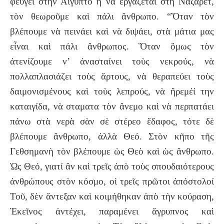
φεύγει στὴν Αἴγυπτο ἢ νὰ ἐργάζεται στὴ Ναζαρέτ,
τὸν θεωροῦμε καὶ πάλι ἄνθρωπο. “Ὅταν τὸν
βλέπουμε νὰ πεινάει καὶ νὰ διψάει, στὰ μάτια μας
εἶναι καὶ πάλι ἄνθρωπος. Ὅταν ὅμως τὸν
ἀτενίζουμε ν’ ἀνασταίνει τοὺς νεκρούς, νὰ
πολλαπλασιάζει τοὺς ἄρτους, νὰ θεραπεύει τοὺς
δαιμονισμένους καὶ τοὺς λεπρούς, νὰ ἤρεμέί την
καταιγίδα, νὰ σταματα τὸν ἄνεμο καὶ νὰ περπατάει
πάνω στὰ νερὰ σὰν σὲ στέρεο ἔδαφος, τότε δὲ
βλέπουμε ἄνθρωπο, ἀλλὰ Θεό. Στὸν κῆπο τῆς
Γεθσημανὴ τὸν βλέπουμε ὡς Θεὸ καὶ ὡς ἄνθρωπο.
Ὡς Θεό, γιατί ἂν καὶ τρεῖς ἀπὸ τοὺς σπουδαιότερους
ἀνθρώπους στὸν κόσμο, οἱ τρεῖς πρῶτοι ἀπόστολοί
Τοῦ, δὲν ἄντεξαν καὶ κοιμήθηκαν ἀπὸ τὴν κούραση,
Ἐκεῖνος ἀντέχει, παραμένει ἄγρυπνος καὶ