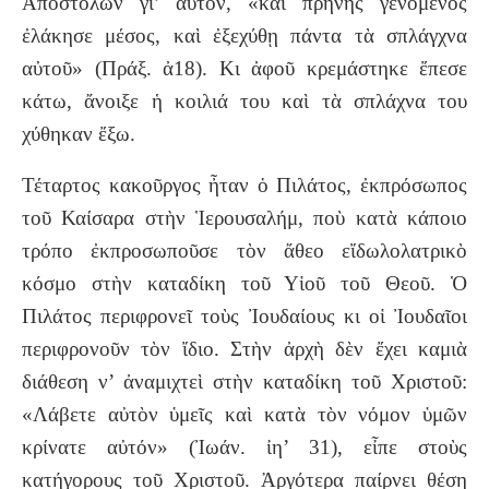
Ἀποστόλων γι’ αὐτόν, «καὶ πρηνὴς γενόμενος
ἐλάκησε μέσος, καὶ ἐξεχύθῃ πάντα τὰ σπλάγχνα
αὐτοῦ» (Πράξ. ἀ18). Κι ἀφοῦ κρεμάστηκε ἔπεσε
κάτω, ἄνοιξε ἡ κοιλιά του καὶ τὰ σπλάχνα του
χύθηκαν ἔξω.
Τέταρτος κακοῦργος ἦταν ὁ Πιλάτος, ἐκπρόσωπος
τοῦ Καίσαρα στὴν Ἱερουσαλήμ, ποὺ κατὰ κάποιο
τρόπο ἐκπροσωποῦσε τὸν ἄθεο εἴδωλολατρικὸ
κόσμο στὴν καταδίκη τοῦ Υἱοῦ τοῦ Θεοῦ. Ὁ
Πιλάτος περιφρονεῖ τοὺς Ἰουδαίους κι οἱ Ἰουδαῖοι
περιφρονοῦν τὸν ἴδιο. Στὴν ἀρχὴ δὲν ἔχει καμιὰ
διάθεση ν’ ἀναμιχτεὶ στὴν καταδίκη τοῦ Χριστοῦ:
«Λάβετε αὐτὸν ὑμεῖς καὶ κατὰ τὸν νόμον ὑμῶν
κρίνατε αὐτόν» (Ἰωάν. ἰη’ 31), εἶπε στοὺς
κατήγορους τοῦ Χριστοῦ. Ἀργότερα παίρνει θέση