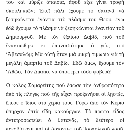
του καὶ μύριζε ἀπαίσια, ἀφοῦ εἶχε γίνει τροφὴ
σκουληκιῶν; Ἐκεῖ πάλι ἔχουμε τὸ σατανᾶ νὰ
ξεσηκώνεται ἐνάντια στὸ πλάσμα τοῦ Θεου, ἐνῶ
ἐδῶ ἔχουμε τὸ πλάσμα νὰ ξεσηκώνεται ἐναντίον τοῦ
Δημιουργοῦ. Μὲ τὸν ἐξαίσιο Δαβίδ, ποὺ τοῦ
ἔναντιώθηκε κι ἐπαναστάτησε ὁ γιὸς τοῦ
‘Ἀβεσαλώμ; Mὰ αὐτὴ ἦταν μιὰ μικρὴ τιμωρία γιὰ τὴ
μεγάλη ἁμαρτία τοῦ Δαβίδ. Ἐδῶ ὅμως ἔχουμε τόν
‘Ἀθῶο, Τὸν Δίκαιο, νὰ ὑποφέρει τόσο φοβερά!
Ὁ καλὸς Σαμαρείτης ποὺ ἔσωσε τὴν ἀνθρωπότητα
ἀπὸ τίς πληγὲς ποὺ τῆς εἶχαν προξενήσει οἱ λῃστές,
ἔπεσε ὁ ἴδιος στὰ χέρια τους. Γύρω ἀπὸ τὸν Κύριο
ὑπῆρχαν ἑπτὰ εἴδη κακούργων. Τὸ πρῶτο εἶδος
ἀντιπροσωπεύει ὁ Σατανᾶς, τὸ δεύτερο οἱ
πρεσβύτεροι καὶ οἱ ἄρχοντες τοῦ Ἰσραηλινοῦ λαοῦ,