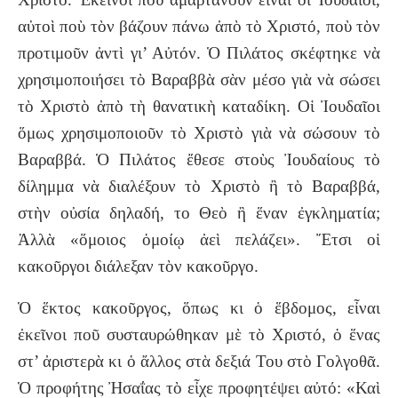
αὐτοὶ ποὺ τὸν βάζουν πάνω ἀπὸ τὸ Χριστό, ποὺ τὸν
προτιμοῦν ἀντὶ γι’ Αὐτόν. Ὁ Πιλάτος σκέφτηκε νὰ
χρησιμοποιήσει τὸ Βαραββὰ σὰν μέσο γιὰ νὰ σώσει
τὸ Χριστὸ ἀπὸ τὴ θανατικὴ καταδίκη. Οἱ Ἰουδαῖοι
ὅμως χρησιμοποιοῦν τὸ Χριστὸ γιὰ νὰ σώσουν τὸ
Βαραββά. Ὁ Πιλάτος ἔθεσε στοὺς Ἰουδαίους τὸ
δίλημμα νὰ διαλέξουν τὸ Χριστὸ ἢ τὸ Βαραββά,
στὴν οὐσία δηλαδή, το Θεὸ ἢ ἕναν ἐγκληματία;
Ἀλλὰ «ὅμοιος ὁμοίῳ ἀεὶ πελάζει». Ἔτσι οἱ
κακοῦργοι διάλεξαν τὸν κακοῦργο.
Ὁ ἕκτος κακοῦργος, ὅπως κι ὁ ἕβδομος, εἶναι
ἐκεῖνοι ποῦ συσταυρώθηκαν μὲ τὸ Χριστό, ὁ ἕνας
στ’ ἀριστερὰ κι ὁ ἄλλος στὰ δεξιά Του στὸ Γολγοθᾶ.
Ὁ προφήτης Ἠσαΐας τὸ εἶχε προφητέψει αὐτό: «Καὶ