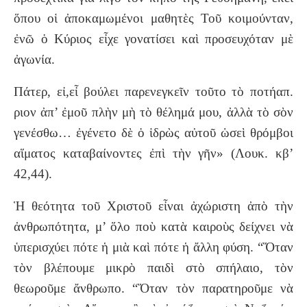
ὅπου οἱ ἀποκαμωμένοι μαθητὲς Τοῦ κοιμούνταν,
ἐνῶ ὁ Κύριος εἶχε γονατίσει καὶ προσευχόταν μὲ
ἀγωνία.
Πάτερ, εἰ,εἶ βούλει παρενεγκεῖν τοῦτο τὸ ποτήαπ.
ριον ἀπ’ ἐμοῦ πλὴν μὴ τὸ θέλημά μου, ἀλλὰ τὸ σὸν
γενέσθω… ἐγένετο δὲ ὁ ἱδρὼς αὐτοῦ ὡσεὶ θρόμβοι
αἵματος καταβαίνοντες ἐπὶ τὴν γῆν» (Λουκ. κβ’
42,44).
Ἡ θεότητα τοῦ Χριστοῦ εἶναι ἀχώριστη ἀπὸ τὴν
ἀνθρωπότητα, μ’ ὅλο ποὺ κατὰ καιροὺς δείχνει νὰ
ὑπερισχύει πότε ἡ μιὰ καὶ πότε ἡ ἄλλη φύση. “Ὅταν
τὸν βλέπουμε μικρὸ παιδὶ στὸ σπήλαιο, τὸν
θεωροῦμε ἄνθρωπο. “Ὅταν τὸν παρατηροῦμε νὰ