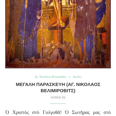
Αγ. Νικόλαος Βελιμίροβιτς
Ομιλίες
ΜΕΓΑΛΗ ΠΑΡΑΣΚΕΥΗ (ΑΓ. ΝΙΚΌΛΑΟΣ
ΒΕΛΙΜΊΡΟΒΙΤΣ)
written by
Ὁ Χριστὸς στὸ Γολγοθᾶ! Ὁ Σωτῆρας μας στὸ