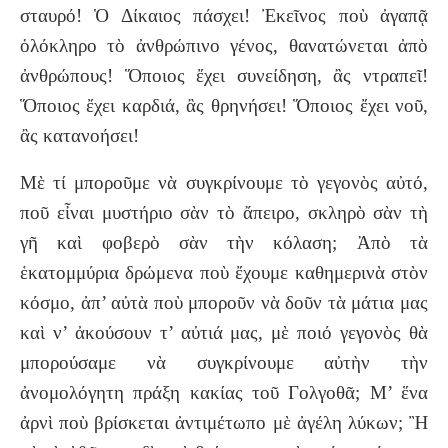
σταυρό! Ὁ Δίκαιος πάσχει! Ἐκεῖνος ποὺ ἀγαπᾷ
ὁλόκληρο τὸ ἀνθρώπινο γένος, θανατώνεται ἀπὸ
ἀνθρώπους! Ὅποιος ἔχει συνείδηση, ἂς ντραπεῖ!
Ὅποιος ἔχει καρδιά, ἂς θρηνήσει! Ὅποιος ἔχει νοῦ,
ἂς κατανοήσει!
Μὲ τί μποροῦμε νὰ συγκρίνουμε τὸ γεγονὸς αὐτό,
ποῦ εἶναι μυστήριο σὰν τὸ ἄπειρο, σκληρὸ σὰν τὴ
γῆ καὶ φοβερὸ σὰν τὴν κόλαση; Ἀπὸ τὰ
ἑκατομμύρια δρώμενα ποὺ ἔχουμε καθημερινὰ στὸν
κόσμο, ἀπ’ αὐτὰ ποὺ μποροῦν νὰ δοῦν τὰ μάτια μας
καὶ ν’ ἀκούσουν τ’ αὐτιά μας, μὲ ποιό γεγονὸς θὰ
μπορούσαμε νὰ συγκρίνουμε αὐτὴν τὴν
ἀνομολόγητη πράξη κακίας τοῦ Γολγοθᾶ; Μ’ ἕνα
ἀρνὶ ποὺ βρίσκεται ἀντιμέτωπο μὲ ἀγέλη λύκων; Ἢ