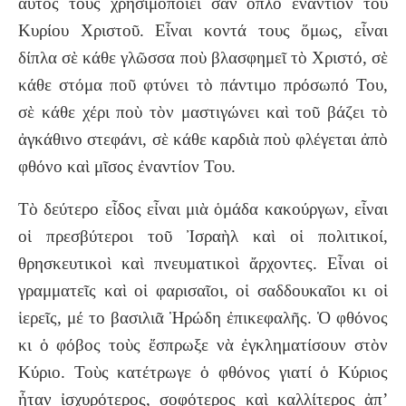
αὐτὸς τοὺς χρησιμοποιεῖ σὰν ὅπλο ἐναντίον τοῦ
Κυρίου Χριστοῦ. Εἶναι κοντά τους ὅμως, εἶναι
δίπλα σὲ κάθε γλῶσσα ποὺ βλασφημεῖ τὸ Χριστό, σὲ
κάθε στόμα ποῦ φτύνει τὸ πάντιμο πρόσωπό Του,
σὲ κάθε χέρι ποὺ τὸν μαστιγώνει καὶ τοῦ βάζει τὸ
ἀγκάθινο στεφάνι, σὲ κάθε καρδιὰ ποὺ φλέγεται ἀπὸ
φθόνο καὶ μῖσος ἐναντίον Του.
Τὸ δεύτερο εἶδος εἶναι μιὰ ὁμάδα κακούργων, εἶναι
οἱ πρεσβύτεροι τοῦ Ἰσραὴλ καὶ οἱ πολιτικοί,
θρησκευτικοὶ καὶ πνευματικοὶ ἄρχοντες. Εἶναι οἱ
γραμματεῖς καὶ οἱ φαρισαῖοι, οἱ σαδδουκαῖοι κι οἱ
ἱερεῖς, μέ το βασιλιᾶ Ἡρώδη ἐπικεφαλῆς. Ὁ φθόνος
κι ὁ φόβος τοὺς ἔσπρωξε νὰ ἐγκληματίσουν στὸν
Κύριο. Τοὺς κατέτρωγε ὁ φθόνος γιατί ὁ Κύριος
ἦταν ἰσχυρότερος, σοφότερος καὶ καλλίτερος ἀπ’