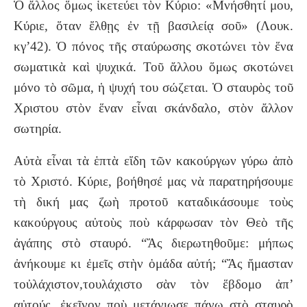
Ὁ ἄλλος ὅμως ἱκετεύει τὸν Κύριο: «Μνήσθητί μου,
Κύριε, ὅταν ἔλθῃς ἐν τῇ βασιλείᾳ σοῦ» (Λουκ.
κγ’42). Ὁ πόνος τῆς σταύρωσης σκοτώνει τὸν ἕνα
σωματικὰ καὶ ψυχικά. Τοῦ ἄλλου ὅμως σκοτώνει
μόνο τὸ σῶμα, ἡ ψυχή του σώζεται. Ὁ σταυρὸς τοῦ
Χριστου στὸν ἕναν εἶναι σκάνδαλο, στὸν ἄλλον
σωτηρία.
Αὐτὰ εἶναι τὰ ἑπτὰ εἴδη τῶν κακούργων γύρω ἀπὸ
τὸ Χριστό. Κύριε, βοήθησέ μας νὰ παρατηρήσουμε
τὴ δική μας ζωὴ προτοῦ καταδικάσουμε τοὺς
κακούργους αὐτοὺς ποὺ κάρφωσαν τὸν Θεὸ τῆς
ἀγάπης στὸ σταυρό. “Ἄς διερωτηθοῦμε: μήπως
ἀνήκουμε κι ἐμεῖς στὴν ὁμάδα αὐτή; “Ἄς ἤμασταν
τοὐλάχιστον,τουλάχιστο σὰν τὸν ἕβδομο ἀπ’
αὐτούς, ἐκεῖνον ποὺ μετάνιωσε πάνω στὸ σταυρὸ