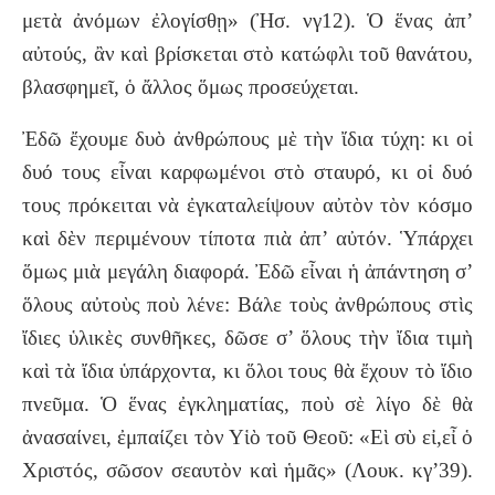
μετὰ ἀνόμων ἐλογίσθῃ» (Ἠσ. νγ12). Ὁ ἕνας ἀπ’
αὐτούς, ἂν καὶ βρίσκεται στὸ κατώφλι τοῦ θανάτου,
βλασφημεῖ, ὁ ἄλλος ὅμως προσεύχεται.
Ἐδῶ ἔχουμε δυὸ ἀνθρώπους μὲ τὴν ἴδια τύχη: κι οἱ
δυό τους εἶναι καρφωμένοι στὸ σταυρό, κι οἱ δυό
τους πρόκειται νὰ ἐγκαταλείψουν αὐτὸν τὸν κόσμο
καὶ δὲν περιμένουν τίποτα πιὰ ἀπ’ αὐτόν. Ὑπάρχει
ὅμως μιὰ μεγάλη διαφορά. Ἐδῶ εἶναι ἡ ἀπάντηση σ’
ὅλους αὐτοὺς ποὺ λένε: Βάλε τοὺς ἀνθρώπους στὶς
ἴδιες ὑλικὲς συνθῆκες, δῶσε σ’ ὅλους τὴν ἴδια τιμὴ
καὶ τὰ ἴδια ὑπάρχοντα, κι ὅλοι τους θὰ ἔχουν τὸ ἴδιο
πνεῦμα. Ὁ ἕνας ἐγκληματίας, ποὺ σὲ λίγο δὲ θὰ
ἀνασαίνει, ἐμπαίζει τὸν Υἱὸ τοῦ Θεοῦ: «Eὶ σὺ εἰ,εἶ ὁ
Χριστός, σῶσον σεαυτὸν καὶ ἡμᾶς» (Λουκ. κγ’39).