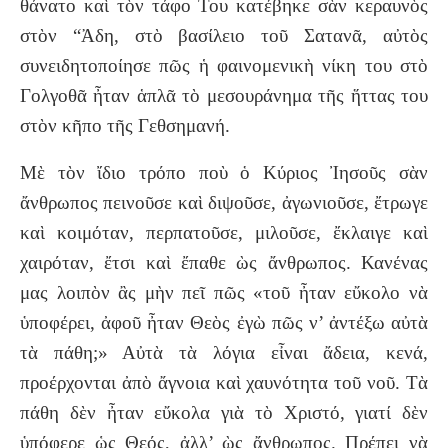
θάνατο καὶ τὸν τάφο Του κατέβηκε σὰν κεραυνὸς
στὸν “Ἀδη, στὸ βασίλειο τοῦ Σατανᾶ, αὐτὸς
συνειδητοποίησε πῶς ἡ φαινομενικὴ νίκη του στὸ
Γολγοθᾶ ἦταν ἁπλᾶ τὸ μεσουράνημα τῆς ἥττας του
στὸν κῆπο τῆς Γεθσημανή.
Μὲ τὸν ἴδιο τρόπο ποὺ ὁ Κύριος Ἰησοῦς σὰν
ἄνθρωπος πεινοῦσε καὶ διψοῦσε, ἀγωνιοῦσε, ἔτρωγε
καὶ κοιμόταν, περπατοῦσε, μιλοῦσε, ἔκλαιγε καὶ
χαιρόταν, ἔτσι καὶ ἔπαθε ὼς ἄνθρωπος. Κανένας
μας λοιπὸν ἂς μὴν πεῖ πῶς «τοῦ ἦταν εὔκολο νὰ
ὑποφέρει, ἀφοῦ ἦταν Θεὸς ἐγὼ πῶς ν’ ἀντέξω αὐτὰ
τὰ πάθη;» Αὐτὰ τὰ λόγια εἶναι ἄδεια, κενά,
προέρχονται ἀπὸ ἄγνοια καὶ χαυνότητα τοῦ νοῦ. Τὰ
πάθη δὲν ἦταν εὔκολα γιὰ τὸ Χριστό, γιατί δὲν
ὑπόφερε ὡς Θεός, ἀλλ’ ὼς ἄνθρωπος. Πρέπει νὰ