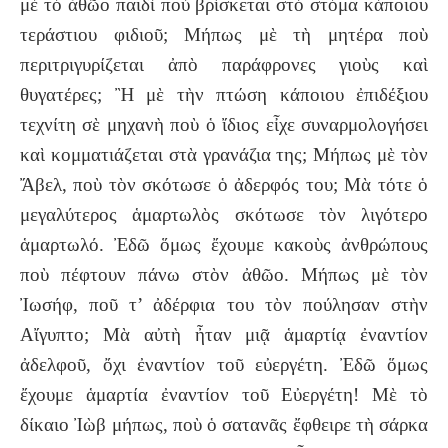
μὲ τὸ ἀθῶο παιδὶ ποὺ βρίσκεται στὸ στόμα κάποιου
τεράστιου φιδιοῦ; Μήπως μὲ τὴ μητέρα ποὺ
περιτριγυρίζεται ἀπὸ παράφρονες γιοὺς καὶ
θυγατέρες; Ἢ μὲ τὴν πτώση κάποιου ἐπιδέξιου
τεχνίτη σὲ μηχανὴ ποὺ ὁ ἴδιος εἶχε συναρμολογήσει
καὶ κομματιάζεται στὰ γρανάζια της; Μήπως μὲ τὸν
Ἄβελ, ποὺ τὸν σκότωσε ὁ ἀδερφός του; Μὰ τότε ὁ
μεγαλύτερος ἁμαρτωλὸς σκότωσε τὸν λιγότερο
ἁμαρτωλό. Ἐδῶ ὅμως ἔχουμε κακοὺς ἀνθρώπους
ποὺ πέφτουν πάνω στὸν ἀθῶο. Μήπως μὲ τὸν
Ἰωσήφ, ποῦ τ’ ἀδέρφια του τὸν πούλησαν στὴν
Αἴγυπτο; Μὰ αὐτὴ ἦταν μιᾷ ἁμαρτίᾳ ἐναντίον
ἀδελφοῦ, ὄχι ἐναντίον τοῦ εὐεργέτη. Ἐδῶ ὅμως
ἔχουμε ἁμαρτία ἐναντίον τοῦ Εὐεργέτη! Μὲ τὸ
δίκαιο Ἰὼβ μήπως, ποὺ ὁ σατανᾶς ἔφθειρε τὴ σάρκα