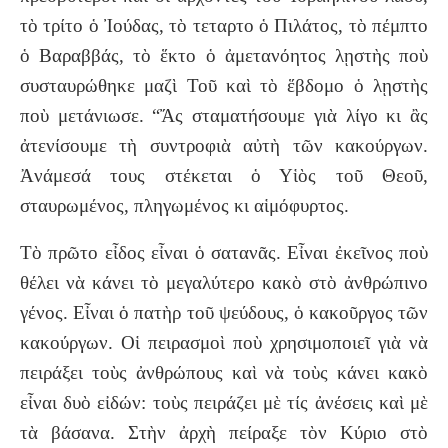
τὸ τρίτο ὁ Ἰούδας, τὸ τεταρτο ὁ Πιλάτος, τὸ πέμπτο
ὁ Βαραββάς, τὸ ἕκτο ὁ ἀμετανόητος λῃστὴς ποὺ
συσταυρώθηκε μαζὶ Τοῦ καὶ τὸ ἕβδομο ὁ λῃστὴς
ποὺ μετάνιωσε. “Ἄς σταματήσουμε γιὰ λίγο κι ἂς
ἀτενίσουμε τὴ συντροφιὰ αὐτὴ τῶν κακούργων.
Ἀνάμεσά τους στέκεται ὁ Υἱὸς τοῦ Θεοῦ,
σταυρωμένος, πληγωμένος κι αἱμόφυρτος.
Τὸ πρῶτο εἶδος εἶναι ὁ σατανᾶς. Εἶναι ἐκεῖνος ποὺ
θέλει νὰ κάνει τὸ μεγαλύτερο κακὸ στὸ ἀνθρώπινο
γένος. Εἶναι ὁ πατὴρ τοῦ ψεύδους, ὁ κακοῦργος τῶν
κακούργων. Οἱ πειρασμοὶ ποὺ χρησιμοποιεῖ γιὰ νὰ
πειράξει τοὺς ἀνθρώπους καὶ νὰ τοὺς κάνει κακὸ
εἶναι δυὸ εἰδών: τοὺς πειράζει μὲ τίς ἀνέσεις καὶ μὲ
τὰ βάσανα. Στὴν ἀρχὴ πείραξε τὸν Κύριο στὸ