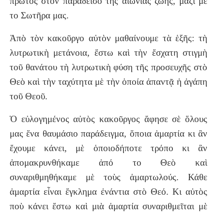
πρῶτος στὸν παράδεισο τῆς αἰώνιας ζωῆς, μαζὶ μέ
το Σωτῆρα μας.
Ἀπὸ τὸν κακοῦργο αὐτὸν μαθαίνουμε τὰ ἑξῆς: τὴ
λυτρωτικὴ μετάνοια, ἔστω καὶ τὴν ἔσχατη στιγμὴ
τοῦ θανάτου τὴ λυτρωτικὴ φύση τῆς προσευχῆς στὸ
Θεὸ καὶ τὴν ταχύτητα μὲ τὴν ὁποία ἀπαντᾷ ἡ ἀγάπη
τοῦ Θεοῦ.
Ὁ εὐλογημένος αὐτὸς κακοῦργος ἄφησε σὲ ὅλους
μας ἕνα θαυμάσιο παράδειγμα, ὅποια ἁμαρτία κι ἂν
ἔχουμε κάνει, μὲ ὁποιοδήποτε τρόπο κι ἂν
ἀπομακρυνθήκαμε ἀπό το Θεὸ καὶ
συναριθμηθήκαμε μὲ τοὺς ἁμαρτωλούς. Κάθε
ἁμαρτία εἶναι ἔγκλημα ἐνάντια στὸ Θεό. Κι αὐτὸς
ποὺ κάνει ἔστω καὶ μιὰ ἁμαρτία συναριθμεῖται μὲ