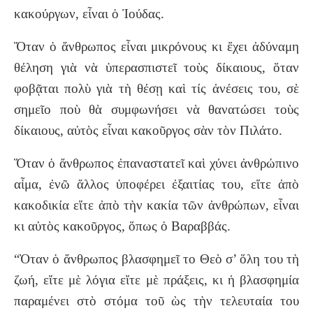
κακούργων, εἶναι ὁ Ἰούδας.
Ὅταν ὁ ἄνθρωπος εἶναι μικρόνους κι ἔχει ἀδύναμη
θέληση γιὰ νὰ ὑπερασπιστεῖ τοὺς δίκαιους, ὅταν
φοβᾷται πολὺ γιὰ τὴ θέσῃ καὶ τίς ἀνέσεις του, σὲ
σημεῖο ποὺ θὰ συμφωνήσει νὰ θανατώσει τοὺς
δίκαιους, αὐτὸς εἶναι κακοῦργος σὰν τὸν Πιλάτο.
Ὅταν ὁ ἄνθρωπος ἐπαναστατεῖ καὶ χύνει ἀνθρώπινο
αἷμα, ἐνῶ ἄλλος ὑποφέρει ἐξαιτίας του, εἴτε ἀπὸ
κακοδικία εἴτε ἀπὸ τὴν κακία τῶν ἀνθρώπων, εἶναι
κι αὐτὸς κακοῦργος, ὅπως ὁ Βαραββάς.
“Ὀταν ὁ ἄνθρωπος βλασφημεῖ το Θεὸ σ’ ὅλη του τὴ
ζωή, εἴτε μὲ λόγια εἴτε μὲ πράξεις, κι ἡ βλασφημία
παραμένει στὸ στόμα τοῦ ὼς τὴν τελευταία του