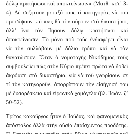
δόλῳ κρατήσωσι καὶ ἀποκτείνωσιν» (Ματθ. κστ’ 3-
4). Δὲ συζητοῦν μεταξύ τους τί κατηγορίες νὰ τοῦ
προσάψουν καὶ πῶς θὰ τὸν σύρουν στὸ δικαστήριο,
ἀλλ’ ἵνα τὸν Ἰησοῦν δόλῳ κρατήσωσι καὶ
ἀποκτείνωσιν. Τὸ μόνο ποὺ τοὺς ἐνδιαφέρει εἶναι
νὰ τὸν συλλάβουν μὲ δόλιο τρόπο καὶ νὰ τὸν
θανατώσουν. Ὅταν ὁ νομοταγὴς Νικόδημος τοὺς
συμβουλεύει πῶς στὸν Κύριο πρέπει πρῶτα νὰ δοθεῖ
ἀκρόαση στὸ δικαστήριο, γιὰ νὰ τοῦ γνωρίσουν σε
τί τὸν κατηγοροῦν, ἀπορρίπτουν τὴν εἰσήγησή του
μὲ δυσαρέσκεια καὶ εἰρωνικὰ χαμόγελα (βλ. Ἰωάν. ζ’
50-52).
Τρίτος κακοῦργος ἦταν ὁ Ἰούδας, καὶ φαινομενικὸς
ἀπόστολος ἀλλὰ στὴν οὐσία ἐπαίσχυντος προδότης.