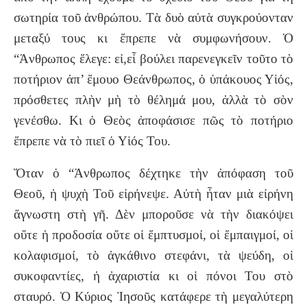
σωτηρία τοῦ ἀνθρώπου. Τὰ δυὸ αὐτὰ συγκρούονταν
μεταξύ τους κι ἔπρεπε νὰ συμφωνήσουν. Ὁ
“Ἀνθρωπος ἔλεγε: εἰ,εἶ βούλει παρενεγκεῖν τοῦτο τὸ
ποτήριον ἀπ’ ἔμουο Θεάνθρωπος, ὁ ὑπάκουος Υἱός,
πρόσθετες πλὴν μὴ τὸ θέλημά μου, ἀλλὰ τὸ σὸν
γενέσθω. Κι ὁ Θεὸς ἀποφάσισε πῶς τὸ ποτήριο
ἔπρεπε νὰ τὸ πιεῖ ὁ Υἱός Του.
Ὅταν ὁ “Ἀνθρωπος δέχτηκε τὴν ἀπόφαση τοῦ
Θεοῦ, ἡ ψυχὴ Τοῦ εἰρήνεψε. Αὐτὴ ἦταν μιὰ εἰρήνη
ἄγνωστη στὴ γῆ. Δὲν μποροῦσε νὰ τὴν διακόψει
οὔτε ἡ προδοσία οὔτε οἱ ἔμπτυσμοί, οἱ ἔμπαιγμοί, οἱ
κολαφισμοί, τὸ ἀγκάθινο στεφάνι, τὰ ψεύδη, οἱ
συκοφαντίες, ἡ ἀχαριστία κι οἱ πόνοι Του στὸ
σταυρό. Ὁ Κύριος Ἰησοῦς κατάφερε τὴ μεγαλύτερη