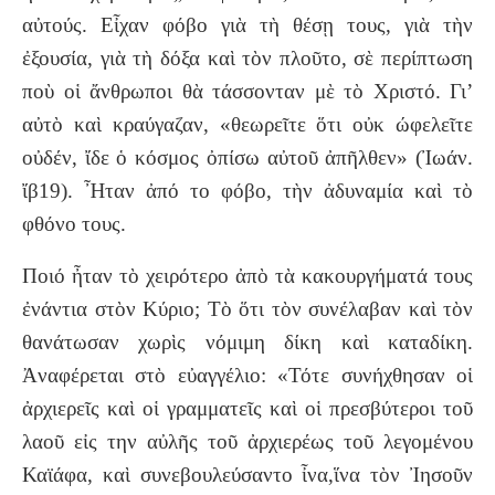
αὐτούς. Εἶχαν φόβο γιὰ τὴ θέσῃ τους, γιὰ τὴν
ἐξουσία, γιὰ τὴ δόξα καὶ τὸν πλοῦτο, σὲ περίπτωση
ποὺ οἱ ἄνθρωποι θὰ τάσσονταν μὲ τὸ Χριστό. Γι’
αὐτὸ καὶ κραύγαζαν, «θεωρεῖτε ὅτι οὐκ ώφελεῖτε
οὐδέν, ἴδε ὁ κόσμος ὀπίσω αὐτοῦ ἀπῆλθεν» (Ἰωάν.
ἴβ19). Ἦταν ἀπό το φόβο, τὴν ἀδυναμία καὶ τὸ
φθόνο τους.
Ποιό ἦταν τὸ χειρότερο ἀπὸ τὰ κακουργήματά τους
ἐνάντια στὸν Κύριο; Τὸ ὅτι τὸν συνέλαβαν καὶ τὸν
θανάτωσαν χωρὶς νόμιμη δίκη καὶ καταδίκη.
Ἀναφέρεται στὸ εὐαγγέλιο: «Τότε συνήχθησαν οἱ
ἀρχιερεῖς καὶ οἱ γραμματεῖς καὶ οἱ πρεσβύτεροι τοῦ
λαοῦ εἰς την αὐλῆς τοῦ ἀρχιερέως τοῦ λεγομένου
Καϊάφα, καὶ συνεβουλεύσαντο ἶνα,ἵνα τὸν Ἰησοῦν