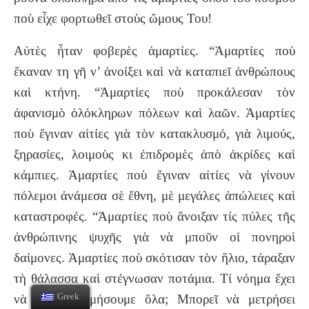
ποὺ εἶχε φορτωθεῖ στοὺς ὤμους Του!
Αὐτὲς ἦταν φοβερὲς ἁμαρτίες. “Ἁμαρτίες ποὺ
ἔκαναν τη γῆ ν’ ἀνοίξει καὶ νὰ καταπιεῖ ἀνθρώπους
καὶ κτήνη. “Ἁμαρτίες ποὺ προκάλεσαν τὸν
ἀφανισμὸ ὁλόκληρων πόλεων καὶ λαῶν. Ἁμαρτίες
ποὺ ἔγιναν αἰτίες γιὰ τὸν κατακλυσμό, γιὰ λιμούς,
ξηρασίες, λοιμοὺς κι ἐπιδρομὲς ἀπὸ ἀκρίδες καὶ
κάμπιες. Ἁμαρτίες ποὺ ἔγιναν αἰτίες νὰ γίνουν
πόλεμοι ἀνάμεσα σὲ ἔθνη, μὲ μεγάλες ἀπώλειες καὶ
καταστροφές. “Ἁμαρτίες ποὺ ἄνοιξαν τίς πύλες τῆς
ἀνθρώπινης ψυχῆς γιὰ νὰ μποῦν οἱ πονηροὶ
δαίμονες. Ἁμαρτίες ποὺ σκότισαν τὸν ἥλιο, τάραξαν
τὴ θάλασσα καὶ στέγνωσαν ποτάμια. Τί νόημα ἔχει
Greek
νὰ τ’ ἄπαριθμήσουμε ὅλα; Μπορεῖ νὰ μετρήσει