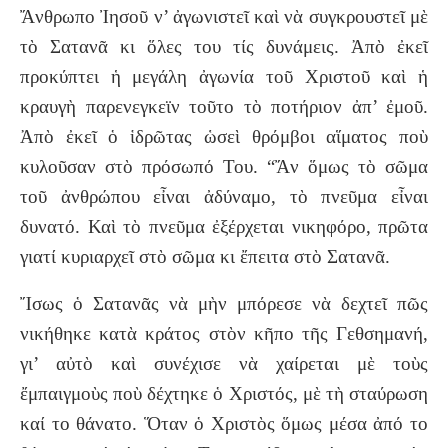
Ἄνθρωπο Ἰησοῦ ν’ ἀγωνιστεῖ καὶ νὰ συγκρουστεῖ μὲ
τὸ Σατανᾶ κι ὅλες του τίς δυνάμεις. Ἀπὸ ἐκεῖ
προκύπτει ἡ μεγάλη ἀγωνία τοῦ Χριστοῦ καὶ ἡ
κραυγὴ παρενεγκεϊν τοῦτο τὸ ποτήριον ἀπ’ ἐμοῦ.
Ἀπὸ ἐκεῖ ὁ ἱδρῶτας ὡσεὶ θρόμβοι αἵματος ποὺ
κυλοῦσαν στὸ πρόσωπό Του. “Ἄν ὅμως τὸ σῶμα
τοῦ ἀνθρώπου εἶναι ἀδύναμο, τὸ πνεῦμα εἶναι
δυνατό. Καὶ τὸ πνεῦμα ἐξέρχεται νικηφόρο, πρῶτα
γιατί κυριαρχεῖ στὸ σῶμα κι ἔπειτα στὸ Σατανᾶ.
Ἴσως ὁ Σατανᾶς νὰ μὴν μπόρεσε νὰ δεχτεῖ πῶς
νικήθηκε κατὰ κράτος στὸν κῆπο τῆς Γεθσημανή,
γι’ αὐτὸ καὶ συνέχισε νὰ χαίρεται μὲ τοὺς
ἔμπαιγμοὺς ποὺ δέχτηκε ὁ Χριστός, μὲ τὴ σταύρωση
καί το θάνατο. Ὅταν ὁ Χριστὸς ὅμως μέσα ἀπό το