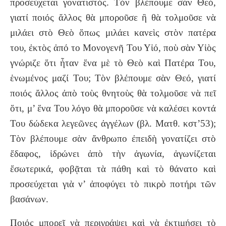
προσεύχεται γονατιστός. Τὸν βλέπουμε σὰν Θεό,
γιατί ποιός ἄλλος θὰ μποροῦσε ἢ θὰ τολμοῦσε νὰ
μιλάει στὸ Θεὸ ὅπως μιλάει κανεὶς στὸν πατέρα
του, ἐκτὸς ἀπό το Μονογενῆ Του Υἱό, ποὺ σὰν Υἱὸς
γνώριζε ὅτι ἦταν ἕνα μὲ τὸ Θεὸ καὶ Πατέρα Του,
ἑνωμένος μαζί Του; Τὸν βλέπουμε σὰν Θεό, γιατί
ποιός ἄλλος ἀπὸ τοὺς θνητοὺς θὰ τολμοῦσε νὰ πεῖ
ὅτι, μ’ ἕνα Του λόγο θὰ μποροῦσε νὰ καλέσει κοντά
Του δώδεκα λεγεῶνες ἀγγέλων (βλ. Ματθ. κστ’53);
Τὸν βλέπουμε σὰν ἄνθρωπο ἐπειδὴ γονατίζει στὸ
ἔδαφος, ἱδρώνει ἀπὸ τὴν ἀγωνία, ἀγωνίζεται
ἔσωτερικά, φοβᾷται τὰ πάθη καὶ τὸ θάνατο καὶ
προσεύχεται γιὰ ν’ ἀποφύγει τὸ πικρὸ ποτήρι τῶν
βασάνων.
Ποιός μπορεῖ νὰ περιγράψει καὶ νὰ ἐκτιμήσει τὸ