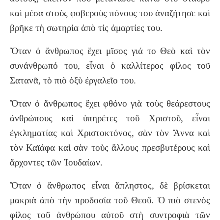
καὶ μέσα στοὺς φοβεροὺς πόνους του ἀναζήτησε καὶ
βρῆκε τὴ σωτηρία ἀπὸ τίς ἁμαρτίες του.
Ὅταν ὁ ἄνθρωπος ἔχει μῖσος γιά το Θεὸ καὶ τὸν
συνάνθρωπό του, εἶναι ὁ καλλίτερος φίλος τοῦ
Σατανᾶ, τὸ πιὸ ὀξὺ ἐργαλεῖο του.
Ὅταν ὁ ἄνθρωπος ἔχει φθόνο γιὰ τοὺς θεάρεστους
ἀνθρώπους καὶ ὑπηρέτες τοῦ Χριστοῦ, εἶναι
ἐγκληματίας καὶ Χριστοκτόνος, σὰν τὸν Ἄννα καὶ
τὸν Καϊάφα καὶ σὰν τοὺς ἄλλους πρεσβυτέρους καὶ
ἄρχοντες τῶν Ἰουδαίων.
Ὅταν ὁ ἄνθρωπος εἶναι ἄπληστος, δὲ βρίσκεται
μακριὰ ἀπὸ τὴν προδοσία τοῦ Θεοῦ. Ὁ πιὸ στενὸς
φίλος τοῦ ἀνθρώπου αὐτοῦ στὴ συντροφιὰ τῶν