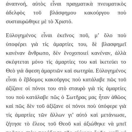
ἀναπνοή, αὐτὸς εἶναι πραγματικὰ πνευματικὸς
ἀδελφὸς τοῦ βλάσφημου κακούργου ποὺ
συσταυρώθηκε μὲ τὸ Χριστό.
Εὐλογημένος εἶναι ἐκεῖνος ποῦ, μ’ ὅλο ποὺ
ὑποφέρει γιὰ τίς ἁμαρτίες του, δὲ βλασφημεῖ
κανέναν ἄνθρωπο, δὲν ἔνοχοποιεὶ κανέναν, ἀλλὰ
σκέφτεται μόνο τίς ἁμαρτίες του καὶ ἱκετεύει το
Θεὸ γιὰ ἄφεση ἁμαρτιῶν καὶ σωτηρία. Εὐλογημένος
εἶναι ὁ ἕβδομος κακοῦργος ποὺ κατάλαβε πῶς τοῦ
ἀξίζανε οἱ πόνοι του στὸ σταυρὸ γιὰ τίς ἁμαρτίες
του ποὺ κατάλαβε πῶς ὁ Σωτῆρας μας ἦταν ἀθῶος
καὶ πῶς δὲν τοῦ ἀξίζανε οἱ πόνοι ποὺ ὑπόφερε γιὰ
τίς ἁμαρτίες τῶν ἄλλων γι’ αὐτὸ καὶ μετάνιωσε,
ζήτησε τὸ ἔλεος τοῦ Θεοῦ καὶ ἀξιώθηκε νὰ μπεῖ