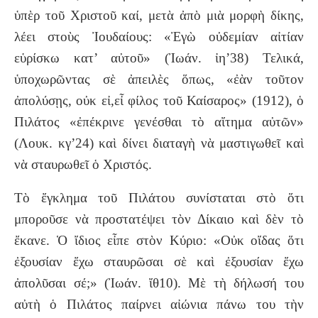
ὑπὲρ τοῦ Χριστοῦ καί, μετὰ ἀπὸ μιὰ μορφὴ δίκης,
λέει στοὺς Ἰουδαίους: «Ἐγὼ οὐδεμίαν αἰτίαν
εὑρίσκω κατ’ αὐτοῦ» (Ἰωάν. ἰη’38) Τελικά,
ὑποχωρῶντας σὲ ἀπειλὲς ὅπως, «ἐὰν τοῦτον
ἀπολύσῃς, οὐκ εἰ,εἶ φίλος τοῦ Καίσαρος» (1912), ὁ
Πιλάτος «ἐπέκρινε γενέσθαι τὸ αἴτημα αὐτῶν»
(Λουκ. κγ’24) καὶ δίνει διαταγὴ νὰ μαστιγωθεῖ καὶ
νὰ σταυρωθεῖ ὁ Χριστός.
Τὸ ἔγκλημα τοῦ Πιλάτου συνίσταται στὸ ὅτι
μποροῦσε νὰ προστατέψει τὸν Δίκαιο καὶ δὲν τὸ
ἔκανε. Ὁ ἴδιος εἶπε στὸν Κύριο: «Οὐκ οἴδας ὅτι
ἐξουσίαν ἔχω σταυρῶσαι σὲ καὶ ἐξουσίαν ἔχω
ἀπολῦσαι σέ;» (Ἰωάν. ἴθ10). Μὲ τὴ δήλωσή του
αὐτὴ ὁ Πιλάτος παίρνει αἰώνια πάνω του τὴν