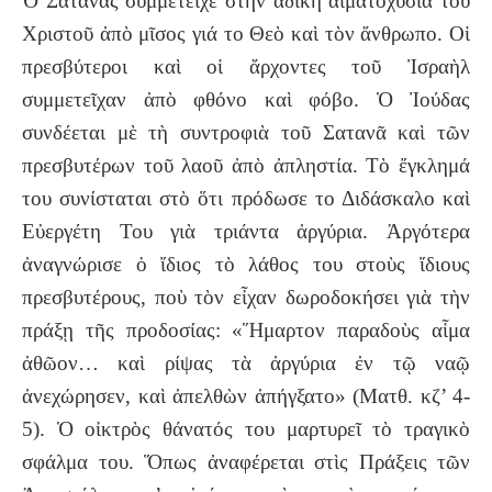
Ὁ Σατανᾶς συμμετεῖχε στὴν ἄδικη αἱματοχυσία τοῦ
Χριστοῦ ἀπὸ μῖσος γιά το Θεὸ καὶ τὸν ἄνθρωπο. Οἱ
πρεσβύτεροι καὶ οἱ ἄρχοντες τοῦ Ἰσραὴλ
συμμετεῖχαν ἀπὸ φθόνο καὶ φόβο. Ὁ Ἰούδας
συνδέεται μὲ τὴ συντροφιὰ τοῦ Σατανᾶ καὶ τῶν
πρεσβυτέρων τοῦ λαοῦ ἀπὸ ἀπληστία. Τὸ ἔγκλημά
του συνίσταται στὸ ὅτι πρόδωσε το Διδάσκαλο καὶ
Εὐεργέτη Του γιὰ τριάντα ἀργύρια. Ἀργότερα
ἀναγνώρισε ὁ ἴδιος τὸ λάθος του στοὺς ἴδιους
πρεσβυτέρους, ποὺ τὸν εἶχαν δωροδοκήσει γιὰ τὴν
πράξῃ τῆς προδοσίας: «Ἥμαρτον παραδοὺς αἷμα
ἀθῶον… καὶ ρίψας τὰ ἀργύρια ἐν τῷ ναῷ
ἀνεχώρησεν, καὶ ἀπελθὼν ἀπήγξατο» (Ματθ. κζ’ 4-
5). Ὁ οἰκτρὸς θάνατός του μαρτυρεῖ τὸ τραγικὸ
σφάλμα του. Ὅπως ἀναφέρεται στὶς Πράξεις τῶν