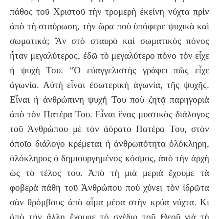
πάθος τοῦ Χριστοῦ τὴν τρομερὴ ἐκείνη νύχτα πρὶν
ἀπὸ τὴ σταύρωση, τὴν ὥρα ποὺ ὑπόφερε ψυχικὰ καὶ
σωματικά; Ἄν στὸ σταυρὸ καὶ σωματικὸς πόνος
ἦταν μεγαλύτερος, ἐδῶ τὸ μεγαλύτερο πόνο τὸν εἶχε
ἡ ψυχή Του. “Ὁ εὐαγγελιστὴς γράφει πῶς εἶχε
ἀγωνία. Αὐτὴ εἶναι ἐσωτερικὴ ἀγωνία, τῆς ψυχῆς.
Εἶναι ἡ ἀνθρώπινη ψυχή Του ποὺ ζητᾷ παρηγοριὰ
ἀπὸ τὸν Πατέρα Του. Εἶναι ἕνας μυστικὸς διάλογος
τοῦ Ἀνθρώπου μὲ τὸν ἀόρατο Πατέρα Του, στὸν
ὁποῖο διάλογο κρέμεται ἡ ἀνθρωπότητα ὁλόκληρη,
ὁλόκληρος ὁ δημιουργημένος κόσμος, ἀπὸ τὴν ἀρχὴ
ὡς τὸ τέλος του. Ἀπὸ τὴ μιὰ μεριὰ ἔχουμε τὰ
φοβερὰ πάθη τοῦ Ἀνθρώπου ποὺ χύνει τὸν ἱδρῶτα
σὰν θρόμβους ἀπὸ αἷμα μέσα στὴν κρύα νύχτα. Κι
ἀπὸ τὴν ἄλλη ἔχουμε τὸ σχέδιο τοῦ Θεοῦ γιὰ τὴ