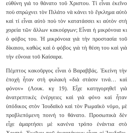
εὐθύνη γιά το θάνατο τοῦ Χριστου. Τί εἶναι ἐκεῖνο
ποὺ σπρώχνει τὸν Πιλάτο νὰ κάνει τὸ ἔγκλημα αὐτὸ
καὶ τί εἶναι αὐτὸ ποὺ τὸν κατατάσσει κι αὐτὸν στὴ
χορεία τῶν ἄλλων κακούργων; Εἶναι ἡ μικρόνοια κι
ὁ φόβος του. Ἡ μικρόνοια γιὰ τὴν προστασία τοῦ
δίκαιου, καθὼς καὶ ὁ φόβος γιὰ τὴ θέση του καὶ γιὰ
τὴν εὔνοια τοῦ Καίσαρα.
Πέμπτος κακοῦργος εἶναι ὁ Βαραββάς. Ἐκείνη τὴν
ἐποχὴ ἦταν στὴ φυλακὴ «διὰ στάσιν τινά… καὶ
φόνον» (Λουκ. κγ 19). Εἶχε κατηγορηθεῖ γιὰ
ἀνατρεπτικὲς ἐνέργειες καὶ γιὰ φόνο καὶ ἦταν
ὑπόδικος στὸν Ἰουδαϊκὸ καὶ τὸν Ρωμαϊκὸ νόμο, μὲ
προβλεπόμενη ποινή το θάνατο. Προσωπικὰ δὲν
εἶχε ἁμαρτήσει μὲ κανένα τρόπο ἐνάντια στὸ
Χριστό. Ἐκεῖνοι ποῦ ἁμαρτάνουν εἶναι οἱ Ἰουδαῖοι,