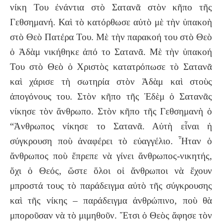
νίκη Του ἐνάντια στὸ Σατανᾶ στὸν κῆπο τῆς
Γεθσημανή. Καὶ τὸ κατόρθωσε αὐτὸ μὲ τὴν ὑπακοὴ
στὸ Θεὸ Πατέρα Του. Μὲ τὴν παρακοή του στὸ Θεὸ
ὁ Ἀδὰμ νικήθηκε ἀπό το Σατανᾶ. Μὲ τὴν ὑπακοή
Του στὸ Θεὸ ὁ Χριστὸς κατατρόπωσε τὸ Σατανᾶ
καὶ χάρισε τὴ σωτηρία στὸν Ἀδὰμ καὶ στοὺς
ἀπογόνους του. Στὸν κῆπο τῆς Ἐδὲμ ὁ Σατανᾶς
νίκησε τὸν ἄνθρωπο. Στὸν κῆπο τῆς Γεθσημανὴ ὁ
“Ἀνθρωπος νίκησε το Σατανᾶ. Αὐτὴ εἶναι ἡ
σύγκρουση ποὺ ἀναφέρει τὸ εὐαγγέλιο. Ἦταν ὁ
ἄνθρωπος ποὺ ἔπρεπε νὰ γίνει ἄνθρωπος-νικητής,
ὄχι ὁ Θεός, ὥστε ὅλοι οἱ ἄνθρωποι νὰ ἔχουν
μπροστά τους τὸ παράδειγμα αὐτὸ τῆς σύγκρουσης
καὶ τῆς νίκης – παράδειγμα ἀνθρώπινο, ποὺ θὰ
μποροῦσαν νὰ τὸ μιμηθοῦν. Ἔτσι ὁ Θεὸς ἄφησε τὸν