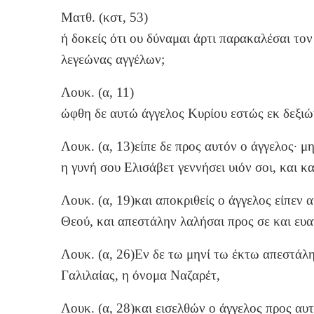
Ματθ. (κστ, 53)
ή δοκείς ότι ου δύναμαι άρτι παρακαλέσαι το
λεγεώνας αγγέλων;
Λουκ. (α, 11)
ώφθη δε αυτώ άγγελος Κυρίου εστώς εκ δεξιώ
Λουκ. (α, 13)είπε δε προς αυτόν ο άγγελος· μ
η γυνή σου Ελισάβετ γεννήσει υιόν σοι, και κ
Λουκ. (α, 19)και αποκριθείς ο άγγελος είπεν
Θεού, και απεστάλην λαλήσαι προς σε και ευα
Λουκ. (α, 26)Εν δε τω μηνί τω έκτω απεστάλη
Γαλιλαίας, η όνομα Ναζαρέτ,
Λουκ. (α, 28)και εισελθών ο άγγελος προς αυτ