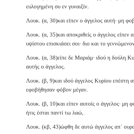
ευλογημένη συ εν γυναιξίν.
Λουκ. (α, 30)και είπεν ο άγγελος αυτή· μη φ
Λουκ. (α, 35)και αποκριθείς ο άγγελος είπεν 
υψίστου επισκιάσει σοι· διο και το γεννώμενο
Λουκ. (α, 38)είπε δε Μαριάμ· ιδού η δούλη Κυ
αυτής ο άγγελος.
Λουκ. (β, 9)και ιδού άγγελος Κυρίου επέστη α
εφοβήθησαν φόβον μέγαν.
Λουκ. (β, 10)και είπεν αυτοίς ο άγγελος· μη φ
ήτις έσται παντί τω λαώ,
Λουκ. (κβ, 43)ώφθη δε αυτώ άγγελος απ΄ ουρ