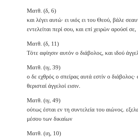
Ματθ. (δ, 6)
και λέγει αυτώ· ει υιός ει του Θεού, βάλε σεα
εντελείται περί σου, και επί χειρών αρούσί σ
Ματθ. (δ, 11)
Τότε αφίησιν αυτόν ο διάβολος, και ιδού άγγ
Ματθ. (ιγ, 39)
ο δε εχθρός ο σπείρας αυτά εστίν ο διάβολος· 
θερισταί άγγελοί εισιν.
Ματθ. (ιγ, 49)
ούτως έσται εν τη συντελεία του αιώνος. εξελ
μέσου των δικαίων
Ματθ. (ιη, 10)