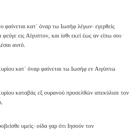
 φαίνεται κατ΄ όναρ τω Ιωσήφ λέγων· εγερθείς
φεύγε εις Αίγυπτον, και ίσθι εκεί έως αν είπω σοι·
έσαι αυτό.
υρίου κατ΄ όναρ φαίνεται τω Ιωσήφ εν Αιγύπτω
 Κυρίου καταβάς εξ ουρανού προσελθών απεκύλισε τον
,
φοβείσθε υμείς· οίδα γαρ ότι Ιησούν τον