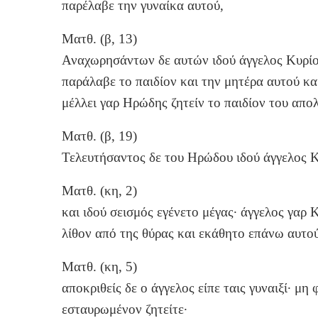
παρέλαβε την γυναίκα αυτού,
Ματθ. (β, 13)
Αναχωρησάντων δε αυτών ιδού άγγελος Κυρίου
παράλαβε το παιδίον και την μητέρα αυτού και 
μέλλει γαρ Ηρώδης ζητείν το παιδίον του απολ
Ματθ. (β, 19)
Τελευτήσαντος δε του Ηρώδου ιδού άγγελος Κ
Ματθ. (κη, 2)
και ιδού σεισμός εγένετο μέγας· άγγελος γαρ
λίθον από της θύρας και εκάθητο επάνω αυτού
Ματθ. (κη, 5)
αποκριθείς δε ο άγγελος είπε ταις γυναιξί· μη 
εσταυρωμένον ζητείτε·