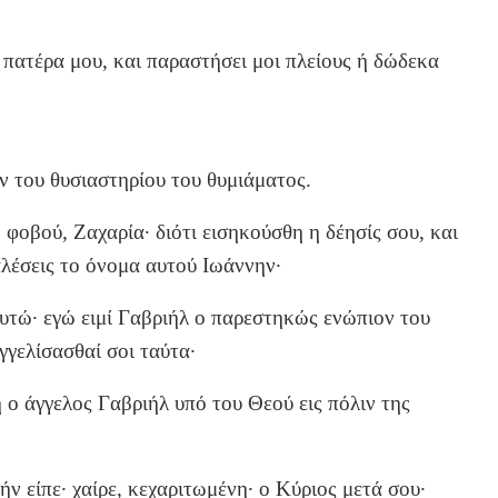
ν πατέρα μου, και παραστήσει μοι πλείους ή δώδεκα
ν του θυσιαστηρίου του θυμιάματος.
η φοβού, Ζαχαρία· διότι εισηκούσθη η δέησίς σου, και
αλέσεις το όνομα αυτού Ιωάννην·
 αυτώ· εγώ ειμί Γαβριήλ ο παρεστηκώς ενώπιον του
γγελίσασθαί σοι ταύτα·
 ο άγγελος Γαβριήλ υπό του Θεού εις πόλιν της
ήν είπε· χαίρε, κεχαριτωμένη· ο Κύριος μετά σου·