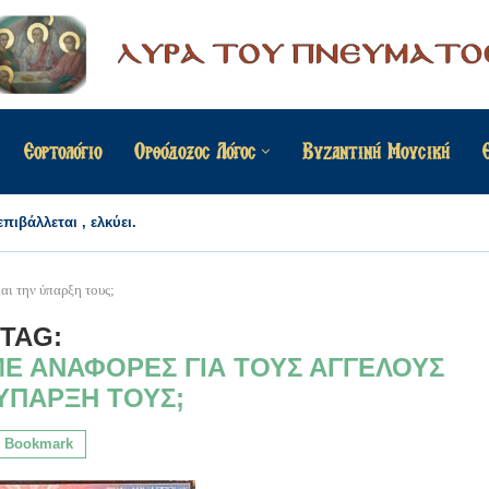
Εορτολόγιο
Ορθόδοξος Λόγος
Βυζαντινή Μουσική
πιβάλλεται , ελκύει.
αι την ύπαρξη τους;
TAG:
Ε ΑΝΑΦΟΡΈΣ ΓΙΑ ΤΟΥΣ ΑΓΓΈΛΟΥΣ
 ΎΠΑΡΞΗ ΤΟΥΣ;
Bookmark