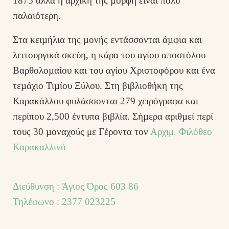
1875 αλλά η αρχική της µορφή είναι πολύ
παλαιότερη.
Στα κειµήλια της µονής εντάσσονται άµφια και
λειτουργικά σκεύη, η κάρα του αγίου αποστόλου
Βαρθολοµαίου και του αγίου Χριστοφόρου και ένα
τεµάχιο Τιµίου Ξύλου. Στη βιβλιοθήκη της
Καρακάλλου φυλάσσονται 279 χειρόγραφα και
περίπου 2,500 έντυπα βιβλία. Σήµερα αριθµεί περί
τους 30 µοναχούς με Γέροντα τον
Αρχιμ. Φιλόθεο
Καρακαλλινό
Διεύθυνση
:
Άγιος Όρος 603 86
Τηλέφωνο
:
2377 023225