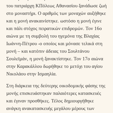
του πατριάρχη ΚΠόλεως Αθανασίου ξανάδωσε ζωή
στο µοναστήρι. Ο αριθµός των µοναχών αυξήθηκε
και η µονή ανακαινίστηκε. ωστόσο η µονή έγινε
και πάλι στόχος πειρατικών επιδροµών. Τον 16ο
αιώνα µε τη συµβολή του ηγεµόνα της Βλαχίας
Ιωάννη-Πέτρου -ο οποίος και µόνασε τελικά στη
µονή – και κατόπιν άδειας του Σουλτάνου
Σουλεϊµάν, η µονή ξανακτίστηκε. Τον 17ο αιώνα
στην Καρακάλλου δωρήθηκε το µετόχι του αγίου
Νικολάου στην Ισµαηλία.
Στη διάρκεια της δεύτερης οικοδοµικής φάσης της
µονής επισκευάστηκαν παλαιότερες κατασκευές
και έγιναν προσθήκες. Τέλος δηµιουργήθηκε
ανάγκη ανακατασκευής µεγάλου µέρους των