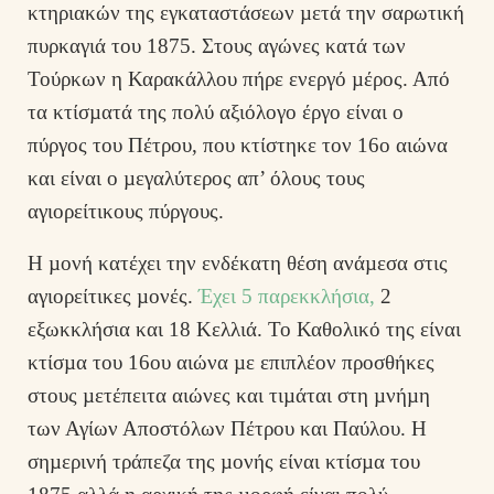
κτηριακών της εγκαταστάσεων µετά την σαρωτική
πυρκαγιά του 1875. Στους αγώνες κατά των
Τούρκων η Καρακάλλου πήρε ενεργό µέρος. Από
τα κτίσµατά της πολύ αξιόλογο έργο είναι ο
πύργος του Πέτρου, που κτίστηκε τον 16ο αιώνα
και είναι ο µεγαλύτερος απ’ όλους τους
αγιορείτικους πύργους.
Η µονή κατέχει την ενδέκατη θέση ανάµεσα στις
αγιορείτικες µονές.
Έχει 5 παρεκκλήσια,
2
εξωκκλήσια και 18 Κελλιά. Το Καθολικό της είναι
κτίσµα του 16ου αιώνα µε επιπλέον προσθήκες
στους µετέπειτα αιώνες και τιµάται στη µνήµη
των Αγίων Αποστόλων Πέτρου και Παύλου. Η
σηµερινή τράπεζα της µονής είναι κτίσµα του