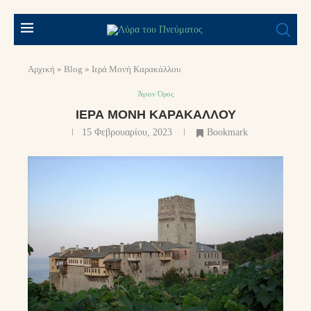
Αρχική
»
Blog
»
Ιερά Μονή Καρακάλλου
Άγιον Όρος
ΙΕΡΆ ΜΟΝΉ ΚΑΡΑΚΆΛΛΟΥ
15 Φεβρουαρίου, 2023
Bookmark