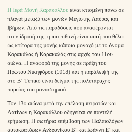
Η Ιερά Μονή Καρακάλλου
είναι κτισµένη πάνω σε
πλαγιά µεταξύ των µονών Μεγίστης Λαύρας και
Ιβήρων. Από τις παραδόσεις που αναφέρονται
στην ίδρυσή της, η πιο πιθανή είναι αυτή που θέλει
ως κτίτορα της µονής κάποιο µοναχό µε το όνοµα
Καρακάλας ή Καρακαλάς στις αρχές του 11ου
αιώνα. Η αναφορά της µονής σε πράξη του
Πρώτου Νικηφόρου (1018) και η παράλειψή της
στο Β´ Τυπικό είναι δείγµα της πολυτάραχης
πορείας του µαναστηριού.
Τον 13ο αιώνα µετά την επέλαση πειρατών και
Λατίνων η Καρακάλλου οδηγείται σε παντελή
ερήµωση. Η σωτήρια επέµβαση των Παλαιολόγων
αυτοκρατόρων Ανδρονίκου Β´ και Ιωάννη Ε´ και