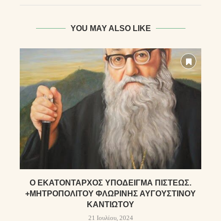
YOU MAY ALSO LIKE
Ὁ ἙΚΑΤΌΝΤΑΡΧΟΣ ὙΠΌΔΕΙΓΜΑ ΠΊΣΤΕΩΣ.
+ΜΗΤΡΟΠΟΛΊΤΟΥ ΦΛΩΡΊΝΗΣ ΑΥΓΟΥΣΤΊΝΟΥ
ΚΑΝΤΙΏΤΟΥ
21 Ιουλίου, 2024