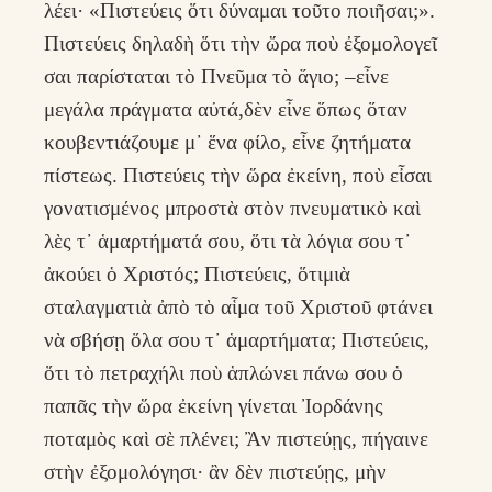
λέει· «Πιστεύεις ὅτι δύναμαι τοῦτο ποιῆσαι;».
Πιστεύεις δηλαδὴ ὅτι τὴν ὥρα ποὺ ἐξομολογεῖ
σαι παρίσταται τὸ Πνεῦμα τὸ ἅγιο; –εἶνε
μεγάλα πράγματα αὐτά,δὲν εἶνε ὅπως ὅταν
κουβεντιάζουμε μ᾽ ἕνα φίλο, εἶνε ζητήματα
πίστεως. Πιστεύεις τὴν ὥρα ἐκείνη, ποὺ εἶσαι
γονατισμένος μπροστὰ στὸν πνευματικὸ καὶ
λὲς τ᾽ ἁμαρτήματά σου, ὅτι τὰ λόγια σου τ᾽
ἀκούει ὁ Χριστός; Πιστεύεις, ὅτιμιὰ
σταλαγματιὰ ἀπὸ τὸ αἷμα τοῦ Χριστοῦ φτάνει
νὰ σβήσῃ ὅλα σου τ᾽ ἁμαρτήματα; Πιστεύεις,
ὅτι τὸ πετραχήλι ποὺ ἁπλώνει πάνω σου ὁ
παπᾶς τὴν ὥρα ἐκείνη γίνεται Ἰορδάνης
ποταμὸς καὶ σὲ πλένει; Ἂν πιστεύῃς, πήγαινε
στὴν ἐξομολόγησι· ἂν δὲν πιστεύῃς, μὴν