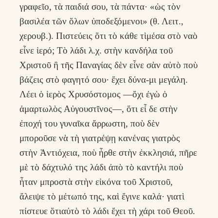
γραφεῖο, τὰ παιδιά σου, τὰ πάντα· «ὡς τὸν
βασιλέα τῶν ὅλων ὑποδεξόμενοι» (θ. Λειτ.,
χερουβ.). Πιστεύεις ὅτι τὸ κάθε τὶμέσα στὸ ναὸ
εἶνε ἱερό; Τὸ λάδι λ.χ. στὴν κανδήλα τοῦ
Χριστοῦ ἢ τῆς Παναγίας δὲν εἶνε σὰν αὐτὸ ποὺ
βάζεις στὸ φαγητό σου· ἔχει δύνα-μι μεγάλη.
Λέει ὁ ἱερὸς Χρυσόστομος —ὄχι ἐγὼ ὁ
ἁμαρτωλὸς Αὐγουστῖνος—, ὅτι εἶ δε στὴν
ἐποχή του γυναῖκα ἄρρωστη, ποὺ δὲν
μποροῦσε νὰ τὴ γιατρέψῃ κανένας γιατρὸς
στὴν Ἀντιόχεια, ποὺ ἦρθε στὴν ἐκκλησιά, πῆρε
μὲ τὸ δάχτυλό της λάδι ἀπὸ τὸ καντήλι ποὺ
ἦταν μπροστὰ στὴν εἰκόνα τοῦ Χριστοῦ,
ἄλειψε τὸ μέτωπό της, καὶ ἔγινε καλά· γιατὶ
πίστευε ὅτιαὐτὸ τὸ λάδι ἔχει τὴ χάρι τοῦ Θεοῦ.