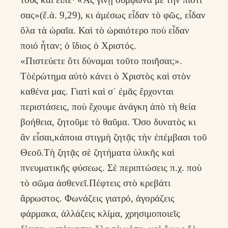
σας»(ἔ.ἀ. 9,29), κι ἀμέσως εἶδαν τὸ φῶς, εἶδαν
ὅλα τὰ ὡραῖα. Καὶ τὸ ὡραιότερο ποὺ εἶδαν
ποιό ἦταν; ὁ ἴδιος ὁ Χριστός.
«Πιστεύετε ὅτι δύναμαι τοῦτο ποιῆσαι;».
Τὸἐρώτημα αὐτὸ κάνει ὁ Χριστὸς καὶ στὸν
καθένα μας. Γιατὶ καὶ σ᾽ ἐμᾶς ἔρχονται
περιστάσεις, ποὺ ἔχουμε ἀνάγκη ἀπὸ τὴ θεία
βοήθεια, ζητοῦμε τὸ θαῦμα. Ὅσο δυνατὸς κι
ἂν εἶσαι,κάποια στιγμὴ ζητᾷς τὴν ἐπέμβασι τοῦ
Θεοῦ.Τὴ ζητᾷς σὲ ζητήματα ὑλικῆς καὶ
πνευματικῆς φύσεως. Σὲ περιπτώσεις π.χ. ποὺ
τὸ σῶμα ἀσθενεῖ.Πέφτεις στὸ κρεβάτι
ἄρρωστος. Φωνάζεις γιατρό, ἀγοράζεις
φάρμακα, ἀλλάζεις κλίμα, χρησιμοποιεῖς