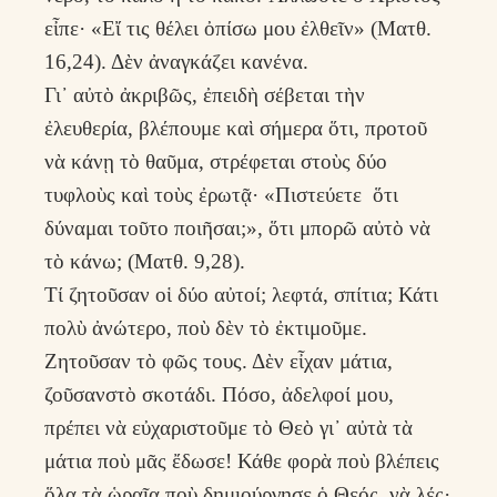
εἶπε· «Εἴ τις θέλει ὀπίσω μου ἐλθεῖν» (Ματθ.
16,24). Δὲν ἀναγκάζει κανένα.
Γι᾽ αὐτὸ ἀκριβῶς, ἐπειδὴ σέβεται τὴν
ἐλευθερία, βλέπουμε καὶ σήμερα ὅτι, προτοῦ
νὰ κάνῃ τὸ θαῦμα, στρέφεται στοὺς δύο
τυφλοὺς καὶ τοὺς ἐρωτᾷ· «Πιστεύετε ὅτι
δύναμαι τοῦτο ποιῆσαι;», ὅτι μπορῶ αὐτὸ νὰ
τὸ κάνω; (Ματθ. 9,28).
Τί ζητοῦσαν οἱ δύο αὐτοί; λεφτά, σπίτια; Κάτι
πολὺ ἀνώτερο, ποὺ δὲν τὸ ἐκτιμοῦμε.
Ζητοῦσαν τὸ φῶς τους. Δὲν εἶχαν μάτια,
ζοῦσανστὸ σκοτάδι. Πόσο, ἀδελφοί μου,
πρέπει νὰ εὐχαριστοῦμε τὸ Θεὸ γι᾿ αὐτὰ τὰ
μάτια ποὺ μᾶς ἔδωσε! Κάθε φορὰ ποὺ βλέπεις
ὅλα τὰ ὡραῖα ποὺ δημιούργησε ὁ Θεός, νὰ λές·