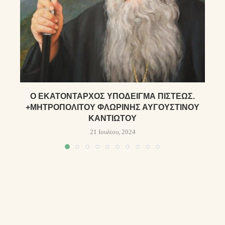
Ὁ ἙΚΑΤΌΝΤΑΡΧΟΣ ὙΠΌΔΕΙΓΜΑ ΠΊΣΤΕΩΣ.
+ΜΗΤΡΟΠΟΛΊΤΟΥ ΦΛΩΡΊΝΗΣ ΑΥΓΟΥΣΤΊΝΟΥ
ΚΑΝΤΙΏΤΟΥ
21 Ιουλίου, 2024