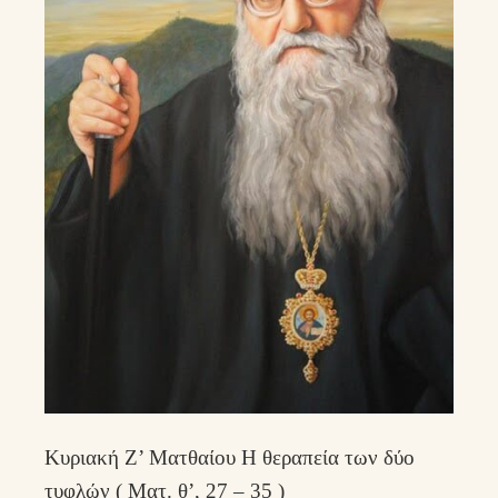
Κυριακή Ζ’ Ματθαίου Η θεραπεία των δύο
τυφλών ( Ματ. θ’, 27 – 35 )