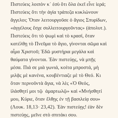
Πιστεύεις λοιπὸν κ᾽ ἐσὺ ὅτι ὅλα ἐκεῖ εἶνε ἱερά;
Πιστεύεις ὅτι τὴν ἁγία τράπεζα κυκλώνουν
ἄγγελοι; Ὅταν λειτουργοῦσε ὁ ἅγιος Σπυρίδων,
«ἀγγέλους ἔσχε συλλειτουργοῦντας» (ἀπολυτ.).
Πιστεύεις ὅτι τὸ ψωμὶ καὶ τὸ κρασί, ὅταν
κατέλθῃ τὸ Πνεῦμα τὸ ἅγιο, γίνονται σῶμα καὶ
αἷμα Χριστοῦ; Ἐδῶ μυστήρια μεγάλα καὶ
θαύματα γίνονται. Ἐὰν πιστεύῃς, νὰ μπῇς
μέσα. Πιά σε μιὰ γωνιά, κοίτα μπροστά, μὴ
μιλᾷς μὲ κανένα, κουβέντιαζε μὲ τὸ Θεό. Κι
ὅταν περνοῦντὰ ἅγια, νὰ λὲς «Ὁ Θεός,
ἱλάσθητί μοι τῷ ἁμαρτωλῷ» καὶ «Μνήσθητί
μου, Κύριε, ὅταν ἔλθῃς ἐν τῇ βασιλείᾳ σου»
(Λουκ. 18,13· 23,42). Ἐὰν πιστεύῃς! ἐὰν δὲν
πιστεύῃς, μεῖνε στὸ σπιτάκι σου.