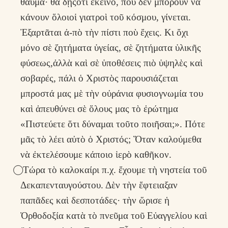
θαῦμα· θὰ δῇςὅτι ἐκεῖνο, ποὺ δὲν μποροῦν νὰ
κάνουν ὅλοιοἱ γιατροὶ τοῦ κόσμου, γίνεται.
Ἐξαρτᾶται ἀ-πὸ τὴν πίστι ποὺ ἔχεις. Κι ὄχι
μόνο σὲ ζητήματα ὑγείας, σὲ ζητήματα ὑλικῆς
φύσεως,ἀλλὰ καὶ σὲ ὑποθέσεις πιὸ ὑψηλὲς καὶ
σοβαρές, πάλι ὁ Χριστὸς παρουσιάζεται
μπροστά μας μὲ τὴν οὐράνια φυσιογνωμία του
καὶ ἀπευθύνει σὲ ὅλους μας τὸ ἐρώτημα
«Πιστεύετε ὅτι δύναμαι τοῦτο ποιῆσαι;». Πότε
μᾶς τὸ λέει αὐτὸ ὁ Χριστός; Ὅταν καλούμεθα
νὰ ἐκτελέσουμε κάποιο ἱερὸ καθῆκον.
⃝ Τώρα τὸ καλοκαίρι π.χ. ἔχουμε τὴ νηστεία τοῦ
Δεκαπενταυγούστου. Δὲν τὴν ἔφτειαξαν
παπᾶδες καὶ δεσποτάδες· τὴν ὥρισε ἡ
Ὀρθοδοξία κατὰ τὸ πνεῦμα τοῦ Εὐαγγελίου καὶ