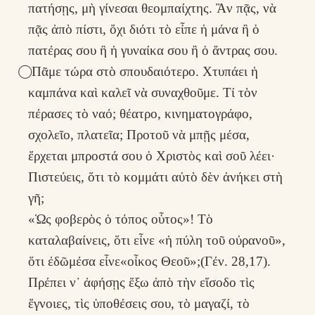
πατήσῃς, μὴ γίνεσαι θεομπαίχτης. Ἂν πᾷς, νὰ
πᾷς ἀπὸ πίστι, ὄχι διότι τὸ εἶπε ἡ μάνα ἢ ὁ
πατέρας σου ἢ ἡ γυναίκα σου ἢ ὁ ἄντρας σου.
⃝ Πᾶμε τώρα στὸ σπουδαιότερο. Χτυπάει ἡ
καμπάνα καὶ καλεῖ νὰ συναχθοῦμε. Τί τὸν
πέρασες τὸ ναό; θέατρο, κινηματογράφο,
σχολεῖο, πλατεῖα; Προτοῦ νὰ μπῇς μέσα,
ἔρχεται μπροστά σου ὁ Χριστὸς καὶ σοῦ λέει·
Πιστεύεις, ὅτι τὸ κομμάτι αὐτὸ δὲν ἀνήκει στὴ
γῆ;
«Ὡς φοβερὸς ὁ τόπος οὗτος»! Τὸ
καταλαβαίνεις, ὅτι εἶνε «ἡ πύλη τοῦ οὐρανοῦ»,
ὅτι ἐδῶμέσα εἶνε«οἶκος Θεοῦ»;(Γέν. 28,17).
Πρέπει ν᾽ ἀφήσῃς ἔξω ἀπὸ τὴν εἴσοδο τὶς
ἔγνοιες, τὶς ὑποθέσεις σου, τὸ μαγαζί, τὸ