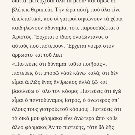
δίαιτα, μετέρχεσαι ὅλα τὰ μέσα· καὶ ὅμως δὲ
βλέπεις θεραπεία. Τὴν ὥρα αὐτή, ποὺ ὅλα εἶνε
ἀπελπιστικά, ποὺ οἱ γιατροὶ σηκώνουν τὰ χέρια
καὶδηλώνουν ἀδυναμία, τότε παρουσιάζεται ὁ
Χριστός. Ἔρχεται ὁ ἴδιος ὁλοζώντανος σ᾿
αὐτοὺς ποὺ πιστεύουν. Ἔρχεται νοερὰ στὸν
ἄρρωστο καὶ τοῦ λέει·
«Πιστεύεις ὅτι δύναμαι τοῦτο ποιῆσαι;»,
πιστεύεις ὅτι μπορῶ νὰσὲ κάνω καλά; ὅτι δὲν
εἶμαι ἁπλῶς ἕνας ἄνθρωπος ἀλλὰ ζῶ καὶ
βασιλεύω σ᾽ ὅλο τὸν κόσμο; Πιστεύεις ὅτι ἐγὼ
εἶμαι ὁ παντοδύναμος ἰατρός, ὁ ἀνώτερος ἀπ᾿
ὅλους τοὺς γιατροὺςτοῦ κόσμου; Πιστεύεις ὅτι
τὰ δικά μου φάρμακα εἶνε ἀνώτερα ἀπὸ κάθε
ἄλλο φάρμακο;Ἂν τὸ πιστεύῃς, τότε θὰ δῇς