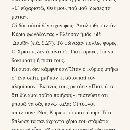
«Σ᾿ εὐχαριστῶ, Θεέ μου, ποὺ μοῦ ᾿δωσες τὰ
μάτια».
Οἱ δύο αὐτοὶ δὲν εἶχαν φῶς. Ἀκολούθησαντὸν
Κύριο φωνάζοντας «Ἐλέησον ἡμᾶς, υἱὲ
Δαυΐδ» (ἔ.ἀ. 9,27). Τὸ φώναξαν πολλὲς φορές.
Ο Χριστὸς δὲν ἀπάντησε. Γιατί ἆραγε; Γιὰ νὰ
δοκιμαστῇ ἡ πίστι τους.
Κι αὐτοὶ δὲν κάμφθηκαν.Ὅταν ὁ Κύριος μπῆκε
σ᾽ ἕνα σπίτι, μπῆκαν κι αὐτοὶ καὶ τὸν
πλησίασαν. Ἐκεῖνος τοὺς ρωτάει· «Πιστεύετε
ὅτι δύναμαι τοῦτο ποιῆσαι;», πιστεύετε ὅτι
μπορῶ νὰ σᾶς κάνω καλά; Οἱ τυφλοὶ
ἀπαντοῦν·«Ναί, Κύριε», τὸ πιστεύουμε.Τότε
ἅπλωσε τὰ πανάχραντα χέρια του στὰμάτια
τους καὶ εἶπε· «Ἂς γίνῃ σύμφωνα μὲ τὴν πίστι