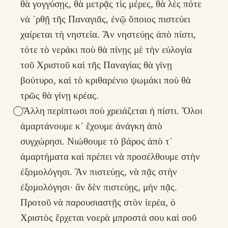
θὰ γογγύσῃς, θὰ μετρᾷς τὶς μέρες, θὰ λὲς πότε
νὰ ᾿ρθῇ τῆς Παναγιᾶς, ἐνῷ ὅποιος πιστεύει
χαίρεται τὴ νηστεία. Ἂν νηστεύῃς ἀπὸ πίστι,
τότε τὸ νεράκι ποὺ θὰ πίνῃς μὲ τὴν εὐλογία
τοῦ Χριστοῦ καὶ τῆς Παναγίας θὰ γίνῃ
βούτυρο, καὶ τὸ κριθαρένιο ψωμάκι ποὺ θὰ
τρῶς θὰ γίνῃ κρέας.
⃝ Ἄλλη περίπτωσι ποὺ χρειάζεται ἡ πίστι. Ὅλοι
ἁμαρτάνουμε κ᾽ ἔχουμε ἀνάγκη ἀπὸ
συγχώρησι. Νιώθουμε τὸ βάρος ἀπὸ τ᾽
ἁμαρτήματα καὶ πρέπει νὰ προσέλθουμε στὴν
ἐξομολόγησι. Ἂν πιστεύῃς, νὰ πᾷς στὴν
ἐξομολόγησι· ἂν δὲν πιστεύῃς, μὴν πᾷς.
Προτοῦ νὰ παρουσιαστῇς στὸν ἱερέα, ὁ
Χριστὸς ἔρχεται νοερὰ μπροστά σου καὶ σοῦ