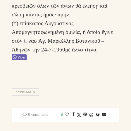
πρεσβειῶν ὅλων τῶν ἁγίων θὰ ἐλεήσῃ καὶ
σώσῃ πάντας ἡμᾶς· ἀμήν.
(†) ἐπίσκοπος Αὐγουστῖνος
Απομαγνητοφωνημένη ὁμιλία, ἡ ὁποία ἔγινε
στὸν ἱ. ναὸ Ἁγ. Μαρκέλλης Βοτανικοῦ –
Ἀθηνῶν τὴν 24-7-1960μὲ ἄλλο τίτλο.
Viber
ΚΥΡΉΓΜΑΤΑ
0 comments
0