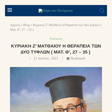
Αρχική
»
Blog
»
Κυριακή Ζ’ Ματθαίου Η θεραπεία των δύο τυφλών (
Ματ. θ’, 27 – 35 )
Κηρύγματα
ΚΥΡΙΑΚΉ Ζ’ ΜΑΤΘΑΊΟΥ Η ΘΕΡΑΠΕΊΑ ΤΩΝ
ΔΎΟ ΤΥΦΛΏΝ ( ΜΑΤ. Θ’, 27 – 35 )
21 Ιουλίου, 2023
Bookmark