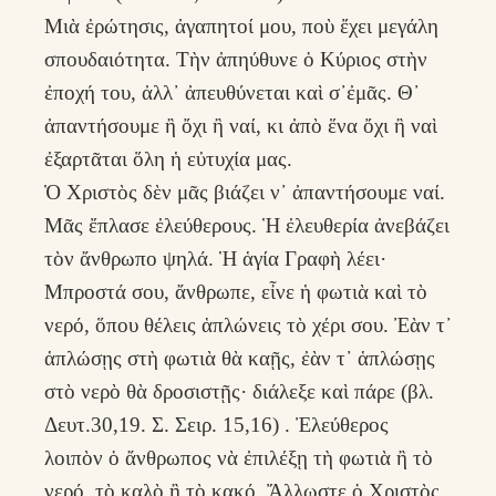
Μιὰ ἐρώτησις, ἀγαπητοί μου, ποὺ ἔχει μεγάλη
σπουδαιότητα. Τὴν ἀπηύθυνε ὁ Κύριος στὴν
ἐποχή του, ἀλλ᾽ ἀπευθύνεται καὶ σ᾽ἐμᾶς. Θ᾽
ἀπαντήσουμε ἢ ὄχι ἢ ναί, κι ἀπὸ ἕνα ὄχι ἢ ναὶ
ἐξαρτᾶται ὅλη ἡ εὐτυχία μας.
Ὁ Χριστὸς δὲν μᾶς βιάζει ν᾽ ἀπαντήσουμε ναί.
Μᾶς ἔπλασε ἐλεύθερους. Ἡ ἐλευθερία ἀνεβάζει
τὸν ἄνθρωπο ψηλά. Ἡ ἁγία Γραφὴ λέει·
Μπροστά σου, ἄνθρωπε, εἶνε ἡ φωτιὰ καὶ τὸ
νερό, ὅπου θέλεις ἁπλώνεις τὸ χέρι σου. Ἐὰν τ᾽
ἁπλώσῃς στὴ φωτιὰ θὰ καῇς, ἐὰν τ᾽ ἁπλώσῃς
στὸ νερὸ θὰ δροσιστῇς· διάλεξε καὶ πάρε (βλ.
Δευτ.30,19. Σ. Σειρ. 15,16) . Ἐλεύθερος
λοιπὸν ὁ ἄνθρωπος νὰ ἐπιλέξῃ τὴ φωτιὰ ἢ τὸ
νερό, τὸ καλὸ ἢ τὸ κακό. Ἄλλωστε ὁ Χριστὸς