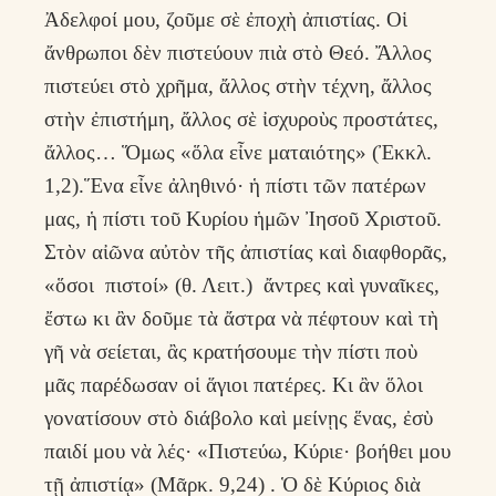
Ἀδελφοί μου, ζοῦμε σὲ ἐποχὴ ἀπιστίας. Οἱ
ἄνθρωποι δὲν πιστεύουν πιὰ στὸ Θεό. Ἄλλος
πιστεύει στὸ χρῆμα, ἄλλος στὴν τέχνη, ἄλλος
στὴν ἐπιστήμη, ἄλλος σὲ ἰσχυροὺς προστάτες,
ἄλλος… Ὅμως «ὅλα εἶνε ματαιότης» (Ἐκκλ.
1,2).Ἕνα εἶνε ἀληθινό· ἡ πίστι τῶν πατέρων
μας, ἡ πίστι τοῦ Κυρίου ἡμῶν Ἰησοῦ Χριστοῦ.
Στὸν αἰῶνα αὐτὸν τῆς ἀπιστίας καὶ διαφθορᾶς,
«ὅσοι πιστοί» (θ. Λειτ.) ἄντρες καὶ γυναῖκες,
ἔστω κι ἂν δοῦμε τὰ ἄστρα νὰ πέφτουν καὶ τὴ
γῆ νὰ σείεται, ἂς κρατήσουμε τὴν πίστι ποὺ
μᾶς παρέδωσαν οἱ ἅγιοι πατέρες. Κι ἂν ὅλοι
γονατίσουν στὸ διάβολο καὶ μείνῃς ἕνας, ἐσὺ
παιδί μου νὰ λές· «Πιστεύω, Κύριε· βοήθει μου
τῇ ἀπιστίᾳ» (Μᾶρκ. 9,24) . Ὁ δὲ Κύριος διὰ