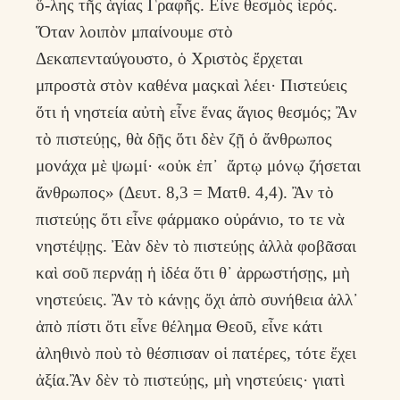
ὅ-λης τῆς ἁγίας Γραφῆς. Εἶνε θεσμὸς ἱερός.
Ὅταν λοιπὸν μπαίνουμε στὸ
Δεκαπενταύγουστο, ὁ Χριστὸς ἔρχεται
μπροστὰ στὸν καθένα μαςκαὶ λέει· Πιστεύεις
ὅτι ἡ νηστεία αὐτὴ εἶνε ἕνας ἅγιος θεσμός; Ἂν
τὸ πιστεύῃς, θὰ δῇς ὅτι δὲν ζῇ ὁ ἄνθρωπος
μονάχα μὲ ψωμί· «οὐκ ἐπ᾿ ἄρτῳ μόνῳ ζήσεται
ἄνθρωπος» (Δευτ. 8,3 = Ματθ. 4,4). Ἂν τὸ
πιστεύῃς ὅτι εἶνε φάρμακο οὐράνιο, το τε νὰ
νηστέψῃς. Ἐὰν δὲν τὸ πιστεύῃς ἀλλὰ φοβᾶσαι
καὶ σοῦ περνάῃ ἡ ἰδέα ὅτι θ᾽ ἀρρωστήσῃς, μὴ
νηστεύεις. Ἂν τὸ κάνῃς ὄχι ἀπὸ συνήθεια ἀλλ᾽
ἀπὸ πίστι ὅτι εἶνε θέλημα Θεοῦ, εἶνε κάτι
ἀληθινὸ ποὺ τὸ θέσπισαν οἱ πατέρες, τότε ἔχει
ἀξία.Ἂν δὲν τὸ πιστεύῃς, μὴ νηστεύεις· γιατὶ