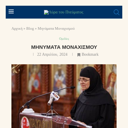
Αρχική
»
Blog
»
Μηνύματα Μοναχισμού
Ομιλίες
ΜΗΝΎΜΑΤΑ ΜΟΝΑΧΙΣΜΟΎ
22 Απριλίου, 2024
Bookmark