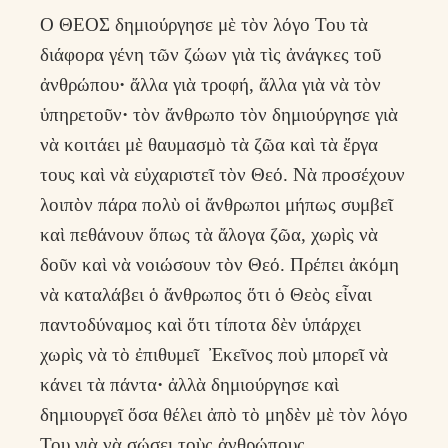
Ο ΘΕΟΣ δημιούργησε μὲ τὸν λόγο Του τὰ
διάφορα γένη τῶν ζώων γιὰ τὶς ἀνάγκες τοῦ
ἀνθρώπου
·
ἄλλα γιὰ τροφή, ἄλλα γιὰ νὰ τὸν
ὑπηρετοῦν
·
τὸν ἄνθρωπο τὸν δημιούργησε γιὰ
νὰ κοιτάει μὲ θαυμασμὸ τὰ ζῶα καὶ τὰ ἔργα
τους καὶ νὰ εὐχαριστεῖ τὸν Θεό. Νὰ προσέχουν
λοιπὸν πάρα πολὺ οἱ ἄνθρωποι μήπως συμβεῖ
καὶ πεθάνουν ὅπως τὰ ἄλογα ζῶα, χωρὶς νὰ
δοῦν καὶ νὰ νοιώσουν τὸν Θεό. Πρέπει ἀκόμη
νὰ καταλάβει ὁ ἄνθρωπος ὅτι ὁ Θεὸς εἶναι
παντοδύναμος καὶ ὅτι τίποτα δὲν ὑπάρχει
χωρὶς νὰ τὸ ἐπιθυμεῖ Ἐκεῖνος ποὺ μπορεῖ νὰ
κάνει τὰ πάντα
·
ἀλλὰ δημιούργησε καὶ
δημιουργεῖ ὅσα θέλει ἀπὸ τὸ μηδὲν μὲ τὸν λόγο
Του γιὰ νὰ σώσει τοὺς ἀνθρώπους