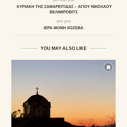
ΚΥΡΙΑΚΉ ΤΗ͂Σ ΣΑΜΑΡΕΊΤΙΔΑΣ – ἉΓΊΟΥ ΝΙΚΟΛΆΟΥ
ΒΕΛΙΜΊΡΟΒΙΤΣ
next post
ΙΕΡΆ ΜΟΝΉ ΧΟΖΕΒΆ
YOU MAY ALSO LIKE