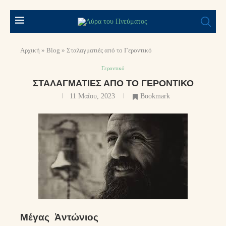
Αρχική
»
Blog
»
Σταλαγματιές από το Γεροντικό
Γεροντικό
ΣΤΑΛΑΓΜΑΤΙΈΣ ΑΠΌ ΤΟ ΓΕΡΟΝΤΙΚΌ
11 Μαΐου, 2023
Bookmark
Μέγας Ἀντώνιος