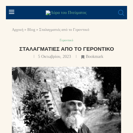
Αρχική
»
Blog
»
Σταλαγματιές από το Γεροντικό
Γεροντικό
ΣΤΑΛΑΓΜΑΤΙΈΣ ΑΠΌ ΤΟ ΓΕΡΟΝΤΙΚΌ
5 Οκτωβρίου, 2023
Bookmark