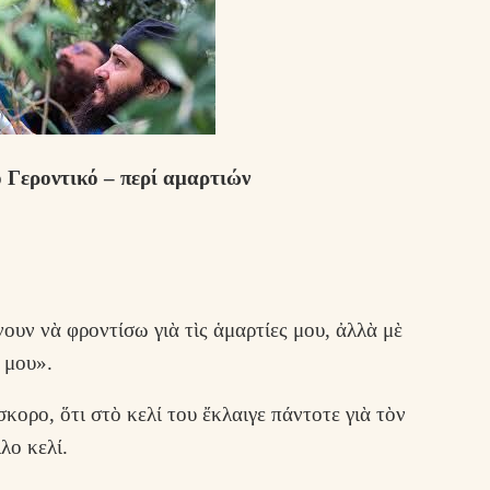
 Γεροντικό – περί αμαρτιών
ουν νὰ φροντίσω γιὰ τὶς ἁμαρτίες μου, ἀλλὰ μὲ
 μου».
κορο, ὅτι στὸ κελί του ἔκλαιγε πάντοτε γιὰ τὸν
λο κελί.