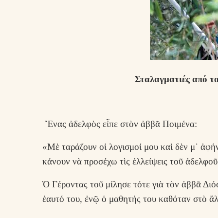
Σταλαγματιές από το
Ἕνας ἀδελφὸς εἶπε στὸν ἀββᾶ Ποιμένα:
«Μὲ ταράζουν οἱ λογισμοί μου καὶ δὲν μ᾿ ἀφήν
κάνουν νὰ προσέχω τὶς ἐλλείψεις τοῦ ἀδελφοῦ
Ὁ Γέροντας τοῦ μίλησε τότε γιὰ τὸν ἀββᾶ Διόσ
ἑαυτό του, ἐνῷ ὁ μαθητής του καθόταν στὸ ἄλ