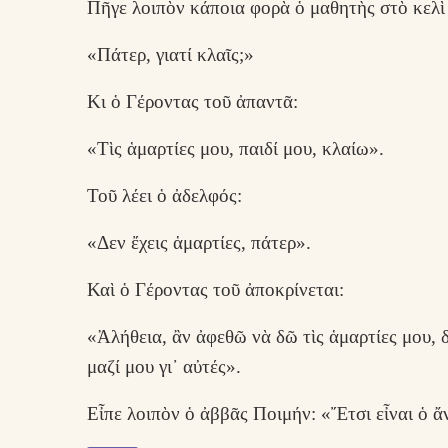
Πῆγε λοιπὸν κάποια φορὰ ὁ μαθητὴς στὸ κελὶ τ
«Πάτερ, γιατί κλαῖς;»
Κι ὁ Γέροντας τοῦ ἀπαντᾶ:
«Τὶς ἁμαρτίες μου, παιδί μου, κλαίω».
Τοῦ λέει ὁ ἀδελφός:
«Δεν ἔχεις ἁμαρτίες, πάτερ».
Καὶ ὁ Γέροντας τοῦ ἀποκρίνεται:
«Ἀλήθεια, ἂν ἀφεθῶ νὰ δῶ τὶς ἁμαρτίες μου, δ
μαζί μου γι᾿ αὐτές».
Εἶπε λοιπὸν ὁ ἀββᾶς Ποιμήν: «Ἔτσι εἶναι ὁ 