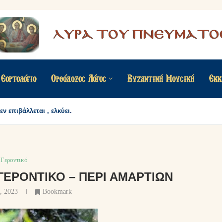
Εορτολόγιο
Ορθόδοξος Λόγος
Βυζαντινή Μουσική
Εκκ
αργείς;
 δεν επιβάλλεται , ελκύει.
Γεροντικό
ΓΕΡΟΝΤΙΚΌ – ΠΕΡΊ ΑΜΑΡΤΙΏΝ
, 2023
Bookmark