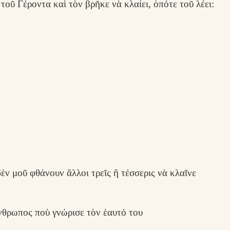
οῦ Γέροντα καὶ τὸν βρῆκε νὰ κλαίει, ὁπότε τοῦ λέει:
ὲν μοῦ φθάνουν ἄλλοι τρεῖς ἢ τέσσερις νὰ κλαῖνε
ἄνθρωπος ποὺ γνώρισε τὸν ἑαυτό του