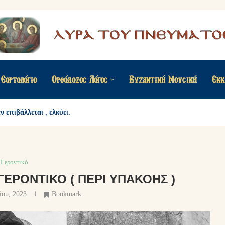
Εορτολόγιο
Ορθόδοξος Λόγος
Βυζαντινή Μουσική
Εκκ
 επιβάλλεται , ελκύει.
Γεροντικό
ΓΕΡΟΝΤΙΚΌ ( ΠΕΡΊ ΥΠΑΚΟΉΣ )
ίου, 2023
Bookmark