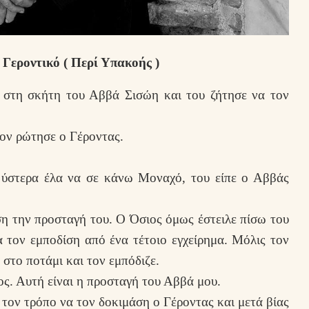
 Γεροντικό ( Περί Υπακοής )
 στη σκήτη του Αββά Σισώη και του ζήτησε να τον
ον ρώτησε ο Γέροντας.
ι ύστερα έλα να σε κάνω Μοναχό, του είπε ο Αββάς
η την προσταγή του. Ο Όσιος όμως έστειλε πίσω του
 τον εμποδίση από ένα τέτοιο εγχείρημα. Μόλις τον
 στο ποτάμι και τον εμπόδιζε.
ος. Αυτή είναι η προσταγή του Αββά μου.
τον τρόπο να τον δοκιμάση ο Γέροντας και μετά βίας