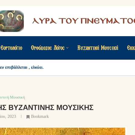
Εορτολόγιο
Ορθόδοξος Λόγος
Βυζαντινή Μουσική
Εκκ
αργείς;
αντινή Μουσική
ΗΣ ΒΥΖΑΝΤΙΝΉΣ ΜΟΥΣΙΚΉΣ
ίου, 2023
Bookmark