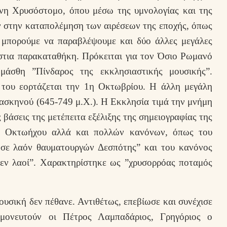
νη Χρυσόστομο, όπου μέσω της υμνολογίας και της
ν στην καταπολέμηση των αιρέσεων της εποχής, όπως
ν μπορούμε να παραβλέψουμε και δύο άλλες μεγάλες
στια παρακαταθήκη. Πρόκειται για τον Όσιο Ρωμανό
μάσθη ”Πίνδαρος της εκκλησιαστικής μουσικής”.
 του εορτάζεται την 1η Οκτωβρίου. Η άλλη μεγάλη
ασκηνού (645-749 μ.Χ.). Η Εκκλησία τιμά την μνήμη
σεις της μετέπειτα εξέλιξης της σημειογραφίας της
ης Οκτωήχου αλλά και πολλών κανόνων, όπως του
σε λαόν θαυματουργών Δεσπότης” και του κανόνος
ν λαοί”. Χαρακτηρίστηκε ως ”χρυσορρόας ποταμός
ουσική δεν πέθανε. Αντιθέτως, επεβίωσε και συνέχισε
νημονευτούν οι Πέτρος Λαμπαδάριος, Γρηγόριος ο