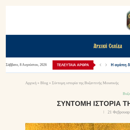
Αρχική Σελίδα
Αύγουστε 
Σάββατο, 8 Αυγούστου, 2026
ΤΕΛΕΥΤΑΊΑ ΆΡΘΡΑ
Αρχική
»
Blog
»
Σύντομη ιστορία της Βυζαντινής Μουσικής
Βυζ
ΣΎΝΤΟΜΗ ΙΣΤΟΡΊΑ Τ
21 Φεβρουαρ