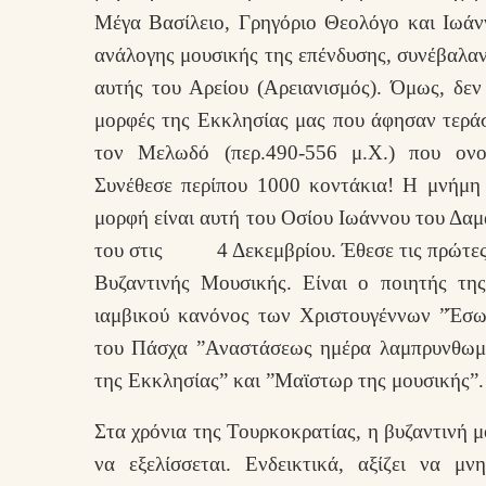
Μέγα Βασίλειο, Γρηγόριο Θεολόγο και Ιωάν
ανάλογης μουσικής της επένδυσης, συνέβαλα
αυτής του Αρείου (Αρειανισμός). Όμως, δε
μορφές της Εκκλησίας μας που άφησαν τερά
τον Μελωδό (περ.490-556 μ.Χ.) που ονο
Συνέθεσε περίπου 1000 κοντάκια! Η μνήμη
μορφή είναι αυτή του Οσίου Ιωάννου του Δαμ
του στις 4 Δεκεμβρίου. Έθεσε τις πρώτες βά
Βυζαντινής Μουσικής. Είναι ο ποιητής τ
ιαμβικού κανόνος των Χριστουγέννων ”Έσω
του Πάσχα ”Αναστάσεως ημέρα λαμπρυνθωμε
της Εκκλησίας” και ”Μαϊστωρ της μουσικής”.
Στα χρόνια της Τουρκοκρατίας, η βυζαντινή μ
να εξελίσσεται. Ενδεικτικά, αξίζει να μ