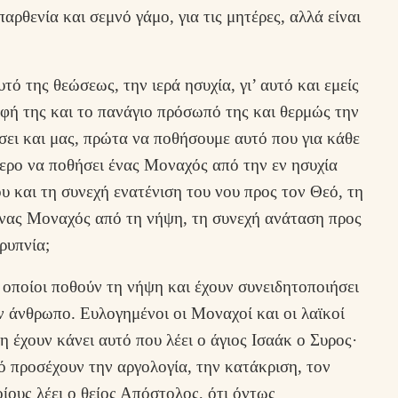
αρθενία και σεμνό γάμο, για τις μητέρες, αλλά είναι
τό της θεώσεως, την ιερά ησυχία, γι’ αυτό και εμείς
ρφή της και το πανάγιο πρόσωπό της και θερμώς την
σει και μας, πρώτα να ποθήσουμε αυτό που για κάθε
τερο να ποθήσει ένας Μοναχός από την εν ησυχία
 και τη συνεχή ενατένιση του νου προς τον Θεό, τη
ένας Μοναχός από τη νήψη, τη συνεχή ανάταση προς
ρυπνία;
ι οποίοι ποθούν τη νήψη και έχουν συνειδητοποιήσει
ον άνθρωπο. Ευλογημένοι οι Μοναχοί και οι λαϊκοί
ψη έχουν κάνει αυτό που λέει ο άγιος Ισαάκ ο Συρος·
τό προσέχουν την αργολογία, την κατάκριση, τον
οίους λέει ο θείος Απόστολος, ότι όντως