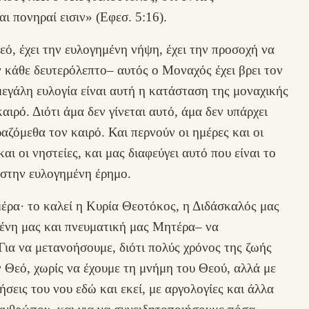
αι πονηραί εισιν» (Εφεσ. 5:16).
εό, έχει την ευλογημένη νήψη, έχει την προσοχή να
ν κάθε δευτερόλεπτο– αυτός ο Μοναχός έχει βρει τον
μεγάλη ευλογία είναι αυτή η κατάσταση της μοναχικής
αιρό. Διότι άμα δεν γίνεται αυτό, άμα δεν υπάρχει
αζόμεθα τον καιρό. Και περνούν οι ημέρες και οι
και οι νηστείες, και μας διαφεύγει αυτό που είναι το
 στην ευλογημένη έρημο.
μέρα· το καλεί η Κυρία Θεοτόκος, η Διδάσκαλός μας
ένη μας και πνευματική μας Μητέρα– να
ια να μετανοήσουμε, διότι πολύς χρόνος της ζωής
ν Θεό, χωρίς να έχουμε τη μνήμη του Θεού, αλλά με
σεις του νου εδώ και εκεί, με αργολογίες και άλλα