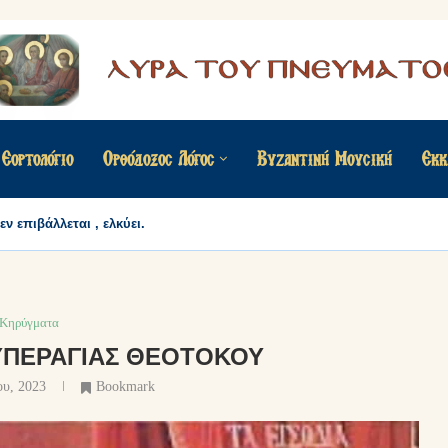
Εορτολόγιο
Ορθόδοξος Λόγος
Βυζαντινή Μουσική
Εκκ
ν επιβάλλεται , ελκύει.
Κηρύγματα
 ΥΠΕΡΑΓΊΑΣ ΘΕΟΤΌΚΟΥ
ου, 2023
Bookmark