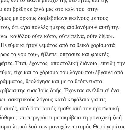
υ και βρέθηκε ξανά μες στο κελί του στην
μως με όρκους διαβεβαίωνε εκείνους με τους
 του, ότι «για πολλές ημέρες αισθανόμουν αυτή την
νω καθόλου ούτε κόπο, ούτε πείνα, ούτε δίψα».
 Πνεύμα κι ήταν γεμάτος από τα θεϊκά χαρίσματά
ήρως το νου του-, έβλεπε οπτασίες και φρικτές
ήτες. Έτσι, έχοντας αποστολική διάνοια, επειδή την
εύμα, είχε και το χάρισμα του λόγου που έβγαινε από
αγράμματος, θεολόγησε και με τα θεόπνευστα
κρίβεια της ευσεβούς ζωής. Έχοντας ανέλθει σ’ ένα
φει ασκητικούς λόγους κατά κεφάλαια για τις
 σ’ αυτές, από όσα αυτός έμαθε από την προσωπική
δόθηκε, και περιγράφει με ακρίβεια τη μοναχική ζωή
ον ισραηλιτικό λαό των μοναχών ποταμός Θεού γεμάτος