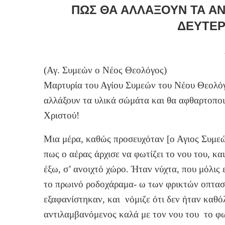
ΠΏΣ ΘΑ ΑΛΛΆΞΟΥΝ ΤΑ Α
ΔΕΥΤΈΡ
(Αγ. Συμεών o Νέος Θεολόγος)
Μαρτυρία του Αγίου Συμεών του Νέου Θεολόγ
αλλάξουν τα υλικά σώμάτα και θα αφθαρτοπο
Χριστού!
Μια μέρα, καθώς προσευχόταν [ο Αγιος Συμεώ
πως ο αέρας άρχισε να φωτίζει το νου του, κα
έξω, σ’ ανοιχτό χώρο. Ήταν νύχτα, που μόλις 
το πρωινό ροδοχάραμα- ω των φρικτών οπτασιώ
εξαφανίστηκαν, και νόμιζε ότι δεν ήταν καθό
αντιλαμβανόμενος καλά με τον νου του το φω