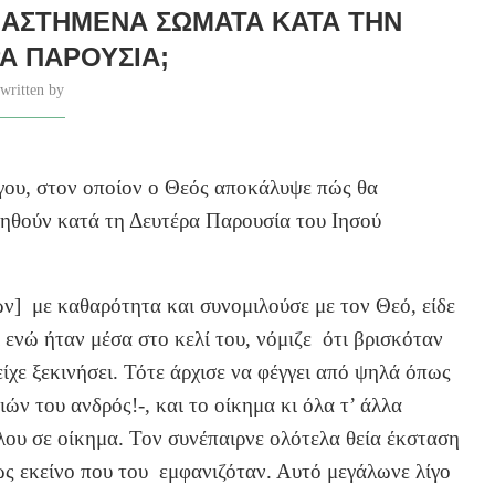
ΝΑΣΤΗΜΈΝΑ ΣΏΜΑΤΑ ΚΑΤΆ ΤΗΝ
Α ΠΑΡΟΥΣΊΑ;
written by
ου, στον οποίον ο Θεός αποκάλυψε πώς θα
ιηθούν κατά τη Δευτέρα Παρουσία του Ιησού
ν] με καθαρότητα και συνομιλούσε με τον Θεό, είδε
ι ενώ ήταν μέσα στο κελί του, νόμιζε ότι βρισκόταν
είχε ξεκινήσει. Τότε άρχισε να φέγγει από ψηλά όπως
ν του ανδρός!-, και το οίκημα κι όλα τ’ άλλα
λου σε οίκημα. Τον συνέπαιρνε ολότελα θεία έκσταση
ς εκείνο που του εμφανιζόταν. Αυτό μεγάλωνε λίγο