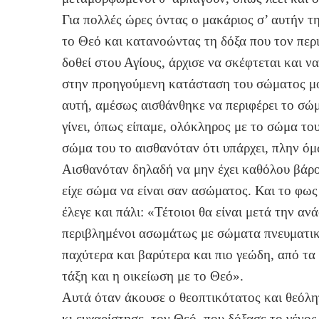
Για πολλές ώρες όντας ο μακάριος σ’ αυτήν 
το Θεό και κατανοώντας τη δόξα που τον περι
δοθεί στου Αγίους, άρχισε να σκέφτεται και 
στην προηγούμενη κατάσταση του σώματος μο
αυτή, αμέσως αισθάνθηκε να περιφέρει το σώμ
γίνει, όπως είπαμε, ολόκληρος με το σώμα το
σώμα του το αισθανόταν ότι υπάρχει, πλην όμ
Αισθανόταν δηλαδή να μην έχει καθόλου βάρο
είχε σώμα να είναι σαν ασώματος. Και το φω
έλεγε και πάλι: «Τέτοιοι θα είναι μετά την α
περιβλημένοι ασωμάτως με σώματα πνευματικά
παχύτερα και βαρύτερα και πιο γεώδη, από τα 
τάξη και η οικείωση με το Θεό».
Αυτά όταν άκουσε ο θεοπτικότατος και θεόλη
κι ευχαρίστησε τον Θεό, που δόξασε το γένος 