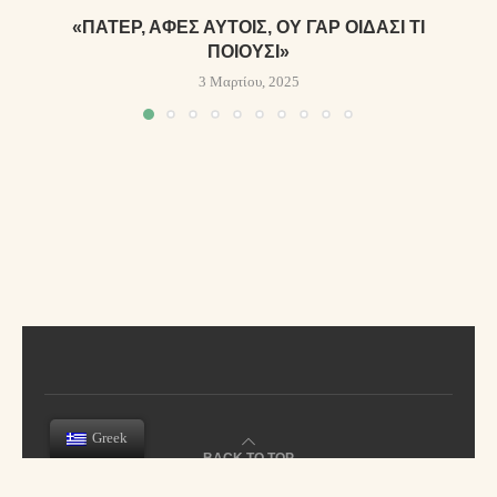
«ΠΆΤΕΡ, ΆΦΕΣ ΑΥΤΟΊΣ, ΟΥ ΓΆΡ ΟΊΔΑΣΙ ΤΊ
ΠΟΙΟΎΣΙ»
3 Μαρτίου, 2025
Greek
BACK TO TOP