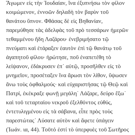
Ἄγωμεν εἰς τὴν Ἰουδαίαν, ἵνα ἐξυπνήσω τὸν φίλον
κοιμώμενον, ἐννοῶν δηλαδὴ τὸν βαρὺν τοῦ
θανάτου ὕπνον. Φθάσας δὲ εἰς Βηθανίαν,
παρεμύθησε τὰς ἀδελφὰς τοῦ πρὸ τεσσάρων ἡμερῶν
τεθαμμένου ἤδη Λαζάρου· ἐνεβριμήσατο τῷ
πνεύματι καὶ ἐτάραξεν ἑαυτὸν ἐπὶ τῷ θανάτῳ τοῦ
ἀγαπητοῦ φίλου· ἠρώτησε, ποῦ ἐναπετέθη τὸ
λείψανον, ἐδάκρυσεν ἐπ᾿ αὐτῷ, προσῆλθεν εἰς τὸ
μνημεῖον, προσέταξεν ἵνα ἄρωσι τὸν λίθον, ὕψωσεν
ἄνω τοὺς ὀφθαλμούς· καὶ εὐχαριστήσας τῷ Θεῷ καὶ
Πατρί, ἐκέκραξε φωνῇ μεγάλη˙ Λάζαρε, δεύρο ἔξω˙
καὶ τοῦ τεταρταίου νεκροῦ ἐξελθόντος εὐθύς,
ἐντετυλιγμένου εἰς τὰ σάβανα, εἶπε πρὸς τοὺς
παρεστώτας˙ Λύσατε αὐτὸν καὶ ἄφετε ὑπάγειν
(Ἰωάν. ια, 44). Τοῦτό ἐστί τὸ ὑπερφυὲς τοῦ Σωτῆρος