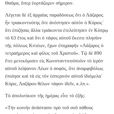
Θαῦμα, ὅπερ ἑορτάζομεν σήμερον.
Λέγεται δὲ ἐξ ἀρχαίας παραδόσεως ὅτι ὁ Λάζαρος
ἦν τριακοντούτης ὅτε ἀνέστησεν αὐτὸν ὁ Κύριος˙
ὅτι ἐπιζήσας ἄλλα τριάκοντα ἐτελεύτησεν ἐν Κύπρῳ
τὸ 63 ἔτος καὶ ὅτι ὁ τάφος αὐτοῦ ἔκειτο πλησίον
τῆς πόλεως Κιτιέων, ἔχων ἐπιγραφὴν «Λάζαρος ὁ
τετραήμερος καὶ φίλος τοῦ Χριστοῦ». Τῷ δὲ 890
ἔτει μετεκόμισεν εἰς Κωνσταντινούπολιν τὸ ἱερὸν
αὐτοῦ λείψανον Λέων ὁ σοφός, ὅτε ἀναμφιβόλως
ἐποίησε καὶ τὰ εἰς τὸν ἑσπερινὸν αὐτοῦ ἰδιόμελα˙
Κύριε, Λαζάρου θέλων τάφον ἰδεῖν, κ.λπ.».
Τὸ ἀπολυτίκιον τῆς ἡμέρας εἶνε τὸ ἑξῆς:
«Τὴν κοινὴν ἀνάστασιν πρὸ τοῦ σοῦ πάθους