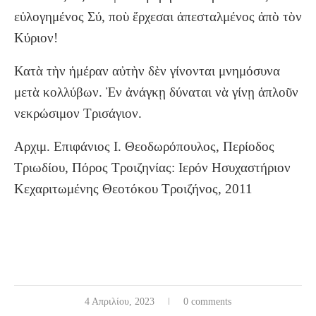
εὐλογημένος Σύ, ποὺ ἔρχεσαι ἀπεσταλμένος ἀπὸ τὸν
Κύριον!
Κατὰ τὴν ἡμέραν αὐτὴν δὲν γίνονται μνημόσυνα
μετὰ κολλύβων. Ἐν ἀνάγκῃ δύναται νὰ γίνῃ ἁπλοῦν
νεκρώσιμον Τρισάγιον.
Αρχιμ. Επιφάνιος Ι. Θεοδωρόπουλος, Περίοδος
Τριωδίου, Πόρος Τροιζηνίας: Ιερόν Ησυχαστήριον
Κεχαριτωμένης Θεοτόκου Τροιζήνος, 2011
4 Απριλίου, 2023
0 comments