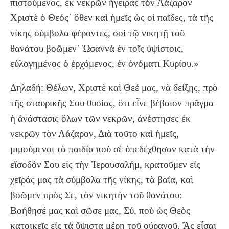
πιστούμενος, ἐκ νεκρῶν ἤγειρας τὸν Λάζαρον
Χριστὲ ὁ Θεός˙ ὅθεν καὶ ἡμεῖς ὡς οἱ παῖδες, τὰ τῆς
νίκης σύμβολα φέροντες, σοὶ τῷ νικητῇ τοῦ
θανάτου βοῶμεν˙ Ὠσαννὰ ἐν τοῖς ὑψίστοις,
εὐλογημένος ὁ ἐρχόμενος, ἐν ὀνόματι Κυρίου.»
Δηλαδή: Θέλων, Χριστὲ καὶ Θεέ μας, νὰ δείξῃς, πρὸ
τῆς σταυρικῆς Σου θυσίας, ὅτι εἶνε βέβαιον πρᾶγμα
ἡ ἀνάστασις ὅλων τῶν νεκρῶν, ἀνέστησες ἐκ
νεκρῶν τὸν Λάζαρον, Διὰ τοῦτο καὶ ἡμεῖς,
μιμούμενοι τὰ παιδία ποὺ σὲ ὑπεδέχθησαν κατὰ τὴν
εἴσοδόν Σου εἰς τὴν Ἱερουσαλήμ, κρατοῦμεν εἰς
χεῖράς μας τὰ σύμβολα τῆς νίκης, τὰ βαΐα, καὶ
βοῶμεν πρὸς Σε, τὸν νικητὴν τοῦ θανάτου:
Βοήθησέ μας καὶ σῶσε μας, Σύ, ποὺ ὡς Θεὸς
κατοικεῖς εἰς τὰ ὕψιστα μέρη τοῦ ούρανοῦ. Ἂς εἶσαι