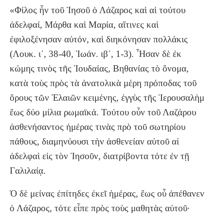
«Φίλος ἦν τοῦ Ἰησοῦ ὁ Λάζαρος καὶ αἱ τούτου
ἀδελφαί, Μάρθα καὶ Μαρία, αἵτινες καὶ
ἐφιλοξένησαν αὐτόν, καὶ διηκόνησαν πολλάκις
(Λουκ. ι΄, 38-40, Ἰωάν. ιβ΄, 1-3). Ἦσαν δὲ ἐκ
κώμης τινὸς τῆς Ἰουδαίας, Βηθανίας τὸ ὄνομα,
κατὰ τοὺς πρὸς τὰ ἀνατολικὰ μέρη πρόποδας τοῦ
ὄρους τῶν Ἐλαιῶν κειμένης, ἐγγὺς τῆς Ἱερουσαλὴμ
ἕως δύο μίλια ρωμαϊκά. Τούτου οὖν τοῦ Λαζάρου
ἀσθενήσαντος ἡμέρας τινὰς πρὸ τοῦ σωτηρίου
πάθους, διαμηνύουσι τὴν ἀσθενείαν αὐτοῦ αἱ
ἀδελφαὶ εἰς τὸν Ἰησοῦν, διατρίβοντα τότε ἐν τῇ
Γαλιλαίᾳ.
Ὁ δὲ μείνας ἐπίτηδες ἐκεῖ ἡμέρας, ἔως οὗ ἀπέθανεν
ὁ Λάζαρος, τότε εἶπε πρὸς τοὺς μαθητὰς αὐτοῦ·