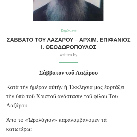
Κηρύγματα
ΣΆΒΒΑΤΟ ΤΟΥ ΛΑΖΆΡΟΥ – ΑΡΧΙΜ. ΕΠΙΦΆΝΙΟΣ
Ι. ΘΕΟΔΩΡΌΠΟΥΛΟΣ
written by
Σάββατον τοῦ Λαζάρου
Κατὰ τὴν ἡμέραν αὐτὴν ἡ Ἐκκλησία μας ἑορτάζει
τὴν ὑπὸ τοῦ Χριστοῦ ἀνάστασιν τοῦ φίλου Του
Λαζάρου.
Ἀπὸ τὸ «Ὠρολόγιον» παραλαμβάνομεν τὰ
κατωτέρω: