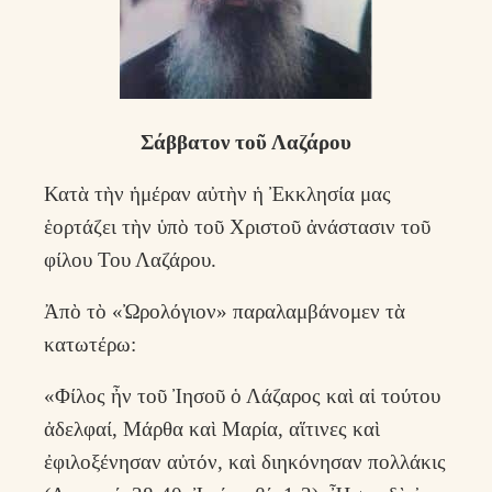
Σάββατον τοῦ Λαζάρου
Κατὰ τὴν ἡμέραν αὐτὴν ἡ Ἐκκλησία μας
ἑορτάζει τὴν ὑπὸ τοῦ Χριστοῦ ἀνάστασιν τοῦ
φίλου Του Λαζάρου.
Ἀπὸ τὸ «Ὠρολόγιον» παραλαμβάνομεν τὰ
κατωτέρω:
«Φίλος ἦν τοῦ Ἰησοῦ ὁ Λάζαρος καὶ αἱ τούτου
ἀδελφαί, Μάρθα καὶ Μαρία, αἵτινες καὶ
ἐφιλοξένησαν αὐτόν, καὶ διηκόνησαν πολλάκις