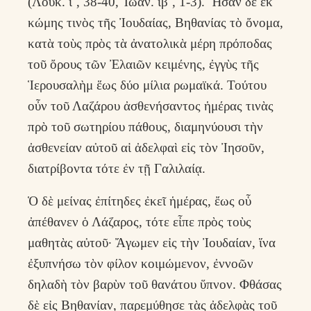
(Λουκ. ι΄, 38-40, Ἰωάν. ιβ΄, 1-3). Ἦσαν δὲ ἐκ
κώμης τινὸς τῆς Ἰουδαίας, Βηθανίας τὸ ὄνομα,
κατὰ τοὺς πρὸς τὰ ἀνατολικὰ μέρη πρόποδας
τοῦ ὄρους τῶν Ἐλαιῶν κειμένης, ἐγγὺς τῆς
Ἱερουσαλὴμ ἕως δύο μίλια ρωμαϊκά. Τούτου
οὖν τοῦ Λαζάρου ἀσθενήσαντος ἡμέρας τινὰς
πρὸ τοῦ σωτηρίου πάθους, διαμηνύουσι τὴν
ἀσθενείαν αὐτοῦ αἱ ἀδελφαὶ εἰς τὸν Ἰησοῦν,
διατρίβοντα τότε ἐν τῇ Γαλιλαίᾳ.
Ὁ δὲ μείνας ἐπίτηδες ἐκεῖ ἡμέρας, ἔως οὗ
ἀπέθανεν ὁ Λάζαρος, τότε εἶπε πρὸς τοὺς
μαθητὰς αὐτοῦ· Ἄγωμεν εἰς τὴν Ἰουδαίαν, ἵνα
ἐξυπνήσω τὸν φίλον κοιμώμενον, ἐννοῶν
δηλαδὴ τὸν βαρὺν τοῦ θανάτου ὕπνον. Φθάσας
δὲ εἰς Βηθανίαν, παρεμύθησε τὰς ἀδελφὰς τοῦ