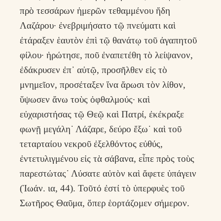
πρὸ τεσσάρων ἡμερῶν τεθαμμένου ἤδη
Λαζάρου· ἐνεβριμήσατο τῷ πνεύματι καὶ
ἐτάραξεν ἑαυτὸν ἐπὶ τῷ θανάτῳ τοῦ ἀγαπητοῦ
φίλου· ἠρώτησε, ποῦ ἐναπετέθη τὸ λείψανον,
ἐδάκρυσεν ἐπ᾿ αὐτῷ, προσῆλθεν εἰς τὸ
μνημεῖον, προσέταξεν ἵνα ἄρωσι τὸν λίθον,
ὕψωσεν ἄνω τοὺς ὀφθαλμούς· καὶ
εὐχαριστήσας τῷ Θεῷ καὶ Πατρί, ἐκέκραξε
φωνῇ μεγάλη˙ Λάζαρε, δεύρο ἔξω˙ καὶ τοῦ
τεταρταίου νεκροῦ ἐξελθόντος εὐθύς,
ἐντετυλιγμένου εἰς τὰ σάβανα, εἶπε πρὸς τοὺς
παρεστώτας˙ Λύσατε αὐτὸν καὶ ἄφετε ὑπάγειν
(Ἰωάν. ια, 44). Τοῦτό ἐστί τὸ ὑπερφυὲς τοῦ
Σωτῆρος Θαῦμα, ὅπερ ἑορτάζομεν σήμερον.