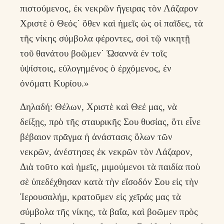
πιστούμενος, ἐκ νεκρῶν ἤγειρας τὸν Λάζαρον
Χριστὲ ὁ Θεός˙ ὅθεν καὶ ἡμεῖς ὡς οἱ παῖδες, τὰ
τῆς νίκης σύμβολα φέροντες, σοὶ τῷ νικητῇ
τοῦ θανάτου βοῶμεν˙ Ὠσαννὰ ἐν τοῖς
ὑψίστοις, εὐλογημένος ὁ ἐρχόμενος, ἐν
ὀνόματι Κυρίου.»
Δηλαδή: Θέλων, Χριστὲ καὶ Θεέ μας, νὰ
δείξῃς, πρὸ τῆς σταυρικῆς Σου θυσίας, ὅτι εἶνε
βέβαιον πρᾶγμα ἡ ἀνάστασις ὅλων τῶν
νεκρῶν, ἀνέστησες ἐκ νεκρῶν τὸν Λάζαρον,
Διὰ τοῦτο καὶ ἡμεῖς, μιμούμενοι τὰ παιδία ποὺ
σὲ ὑπεδέχθησαν κατὰ τὴν εἴσοδόν Σου εἰς τὴν
Ἱερουσαλήμ, κρατοῦμεν εἰς χεῖράς μας τὰ
σύμβολα τῆς νίκης, τὰ βαΐα, καὶ βοῶμεν πρὸς