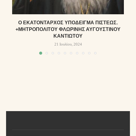
Ὁ ἙΚΑΤΌΝΤΑΡΧΟΣ ὙΠΌΔΕΙΓΜΑ ΠΊΣΤΕΩΣ.
+ΜΗΤΡΟΠΟΛΊΤΟΥ ΦΛΩΡΊΝΗΣ ΑΥΓΟΥΣΤΊΝΟΥ
ΚΑΝΤΙΏΤΟΥ
21 Ιουλίου, 2024