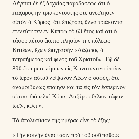
Λέγεται δὲ ἐξ ἀρχαίας παραδόσεως ὅτι ὁ
Λάζαρος ἦν τριακοντούτης ὅτε ἀνέστησεν
αὐτὸν ὁ Κύριος˙ ὅτι ἐπιζήσας ἄλλα τριάκοντα
ἐτελεύτησεν ἐν Κύπρῳ τὸ 63 ἔτος καὶ ὅτι ὁ
τάφος αὐτοῦ ἔκειτο πλησίον τῆς πόλεως
Κιτιέων, ἔχων ἐπιγραφὴν «Λάζαρος ὁ
τετραήμερος καὶ φίλος τοῦ Χριστοῦ». Τῷ δὲ
890 ἔτει μετεκόμισεν εἰς Κωνσταντινούπολιν
τὸ ἱερὸν αὐτοῦ λείψανον Λέων ὁ σοφός, ὅτε
ἀναμφιβόλως ἐποίησε καὶ τὰ εἰς τὸν ἑσπερινὸν
αὐτοῦ ἰδιόμελα˙ Κύριε, Λαζάρου θέλων τάφον
ἰδεῖν, κ.λπ.».
Τὸ ἀπολυτίκιον τῆς ἡμέρας εἶνε τὸ ἑξῆς:
«Τὴν κοινὴν ἀνάστασιν πρὸ τοῦ σοῦ πάθους