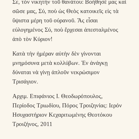
Σε, τὸν νικητὴν τοῦ θανάτου: Βοήθησέ μας καὶ
σῶσε μας, Σύ, ποὺ ὡς Θεὸς κατοικεῖς εἰς τὰ
ὕψιστα μέρη τοῦ ούρανοῦ. Ἂς εἶσαι
εὐλογημένος Σύ, ποὺ ἔρχεσαι ἀπεσταλμένος
ἀπὸ τὸν Κύριον!
Κατὰ τὴν ἡμέραν αὐτὴν δὲν γίνονται
μνημόσυνα μετὰ κολλύβων. Ἐν ἀνάγκῃ
δύναται νὰ γίνῃ ἁπλοῦν νεκρώσιμον
Τρισάγιον.
Αρχιμ. Επιφάνιος Ι. Θεοδωρόπουλος,
Περίοδος Τριωδίου, Πόρος Τροιζηνίας: Ιερόν
Ησυχαστήριον Κεχαριτωμένης Θεοτόκου
Τροιζήνος, 2011