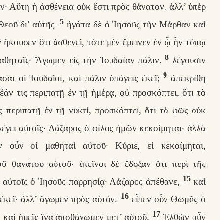
ν· Αὕτη ἡ ἀσθένεια οὐκ ἔστι πρὸς θάνατον, ἀλλ’ ὑπὲρ
5
Θεοῦ δι’ αὐτῆς.
ἠγάπα δὲ ὁ Ἰησοῦς τὴν Μάρθαν καὶ
 ἤκουσεν ὅτι ἀσθενεῖ, τότε μὲν ἔμεινεν ἐν ᾧ ἦν τόπῳ
8
μαθηταῖς· Ἄγωμεν εἰς τὴν Ἰουδαίαν πάλιν.
λέγουσιν
9
σαι οἱ Ἰουδαῖοι, καὶ πάλιν ὑπάγεις ἐκεῖ;
ἀπεκρίθη
ἐάν τις περιπατῇ ἐν τῇ ἡμέρᾳ, οὐ προσκόπτει, ὅτι τὸ
ς περιπατῇ ἐν τῇ νυκτί, προσκόπτει, ὅτι τὸ φῶς οὐκ
λέγει αὐτοῖς· Λάζαρος ὁ φίλος ἡμῶν κεκοίμηται· ἀλλὰ
 οὖν οἱ μαθηταὶ αὐτοῦ· Κύριε, εἰ κεκοίμηται,
ῦ θανάτου αὐτοῦ· ἐκεῖνοι δὲ ἔδοξαν ὅτι περὶ τῆς
15
ν αὐτοῖς ὁ Ἰησοῦς παρρησίᾳ· Λάζαρος ἀπέθανε,
καὶ
16
 ἐκεῖ· ἀλλ’ ἄγωμεν πρὸς αὐτόν.
εἶπεν οὖν Θωμᾶς ὁ
17
 καὶ ἡμεῖς ἵνα ἀποθάνωμεν μετ’ αὐτοῦ.
Ἐλθὼν οὖν