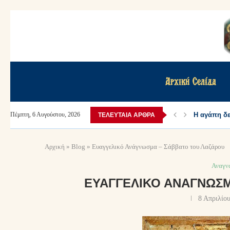
Αρχική Σελίδα
Η αγάπη δεν
Πέμπτη, 6 Αυγούστου, 2026
ΤΕΛΕΥΤΑΊΑ ΆΡΘΡΑ
Αρχική
»
Blog
»
Ευαγγελικό Ανάγνωσμα – Σάββατο του Λαζάρου
Αναγν
ΕΥΑΓΓΕΛΙΚΌ ΑΝΆΓΝΩΣΜ
8 Απριλίο