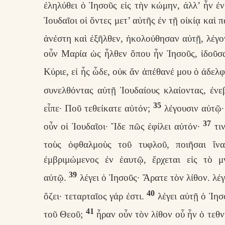
ἐληλύθει ὁ Ἰησοῦς εἰς τὴν κώμην, ἀλλ’ ἦν
Ἰουδαῖοι οἱ ὄντες μετ’ αὐτῆς ἐν τῇ οἰκίᾳ καὶ
ἀνέστη καὶ ἐξῆλθεν, ἠκολούθησαν αὐτῇ, λέγον
οὖν Μαρία ὡς ἦλθεν ὅπου ἦν Ἰησοῦς, ἰδοῦσα
Κύριε, εἰ ἦς ὧδε, οὐκ ἄν ἀπέθανέ μου ὁ ἀδελ
συνελθόντας αὐτῇ Ἰουδαίους κλαίοντας, ἐν
35
εἶπε· Ποῦ τεθείκατε αὐτόν;
λέγουσιν αὐτῷ· 
37
οὖν οἱ Ἰουδαῖοι· Ἴδε πῶς ἐφίλει αὐτόν·
τιν
τοὺς ὀφθαλμοὺς τοῦ τυφλοῦ, ποιῆσαι ἵ
ἐμβριμώμενος ἐν ἑαυτῷ, ἔρχεται εἰς τὸ μ
39
αὐτῷ.
λέγει ὁ Ἰησοῦς· Ἄρατε τὸν λίθον. λέ
40
ὄζει· τεταρταῖος γάρ ἐστι.
λέγει αὐτῇ ὁ Ἰησ
41
τοῦ Θεοῦ;
ἦραν οὖν τὸν λίθον οὗ ἦν ὁ τεθ