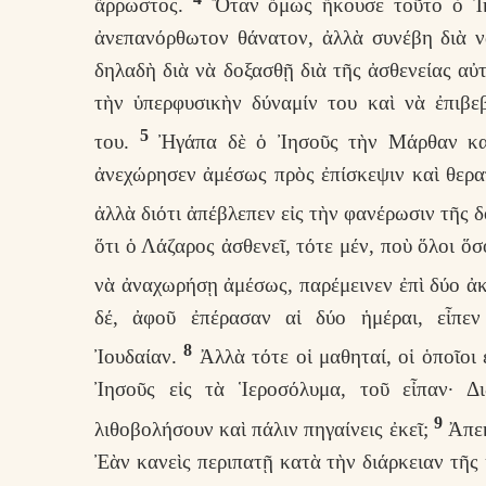
ἄρρωστος.
Ὅταν ὅμως ἤκουσε τοῦτο ὁ Ἰησ
ἀνεπανόρθωτον θάνατον, ἀλλὰ συνέβη διὰ ν
δηλαδὴ διὰ νὰ δοξασθῇ διὰ τῆς ἀσθενείας αὐτ
τὴν ὑπερφυσικὴν δύναμίν του καὶ νὰ ἐπιβε
5
του.
Ἠγάπα δὲ ὁ Ἰησοῦς τὴν Μάρθαν καὶ
ἀνεχώρησεν ἀμέσως πρὸς ἐπίσκεψιν καὶ θεραπ
ἀλλὰ διότι ἀπέβλεπεν εἰς τὴν φανέρωσιν τῆς 
ὅτι ὁ Λάζαρος ἀσθενεῖ, τότε μέν, ποὺ ὅλοι ὅ
νὰ ἀναχωρήσῃ ἀμέσως, παρέμεινεν ἐπὶ δύο ἀκ
δέ, ἀφοῦ ἐπέρασαν αἱ δύο ἡμέραι, εἶπε
8
Ἰουδαίαν.
Ἀλλὰ τότε οἱ μαθηταί, οἱ ὁποῖοι
Ἰησοῦς εἰς τὰ Ἱεροσόλυμα, τοῦ εἶπαν· Δ
9
λιθοβολήσουν καὶ πάλιν πηγαίνεις ἐκεῖ;
Ἀπεκ
Ἐὰν κανεὶς περιπατῇ κατὰ τὴν διάρκειαν τῆς 