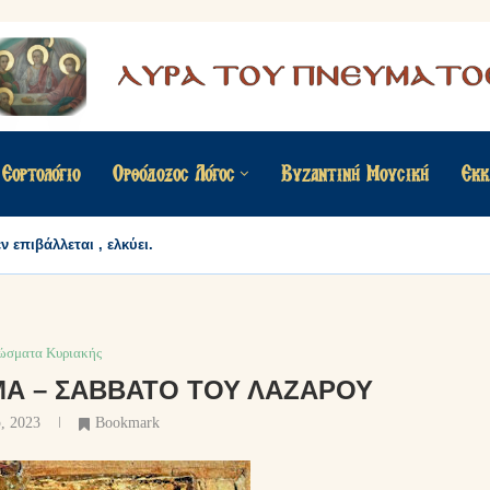
Εορτολόγιο
Ορθόδοξος Λόγος
Βυζαντινή Μουσική
Εκκ
 επιβάλλεται , ελκύει.
ώσματα Κυριακής
Α – ΣΆΒΒΑΤΟ ΤΟΥ ΛΑΖΆΡΟΥ
υ, 2023
Bookmark