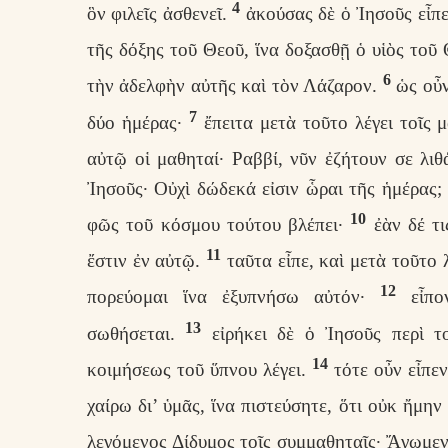
4
ὃν φιλεῖς ἀσθενεῖ.
ἀκούσας δὲ ὁ Ἰησοῦς εἶπε
τῆς δόξης τοῦ Θεοῦ, ἵνα δοξασθῇ ὁ υἱὸς τοῦ 
6
τὴν ἀδελφὴν αὐτῆς καὶ τὸν Λάζαρον.
ὡς οὖν
7
δύο ἡμέρας·
ἔπειτα μετὰ τοῦτο λέγει τοῖς 
αὐτῷ οἱ μαθηταί· Ραββί, νῦν ἐζήτουν σε λιθά
Ἰησοῦς· Οὐχὶ δώδεκά εἰσιν ὧραι τῆς ἡμέρας; 
10
φῶς τοῦ κόσμου τούτου βλέπει·
ἐὰν δέ τι
11
ἔστιν ἐν αὐτῷ.
ταῦτα εἶπε, καὶ μετὰ τοῦτο 
12
πορεύομαι ἵνα ἐξυπνήσω αὐτόν·
εἶπον
13
σωθήσεται.
εἰρήκει δὲ ὁ Ἰησοῦς περὶ το
14
κοιμήσεως τοῦ ὕπνου λέγει.
τότε οὖν εἶπε
χαίρω δι’ ὑμᾶς, ἵνα πιστεύσητε, ὅτι οὐκ ἤμην
λεγόμενος Δίδυμος τοῖς συμμαθηταῖς· Ἄγωμεν