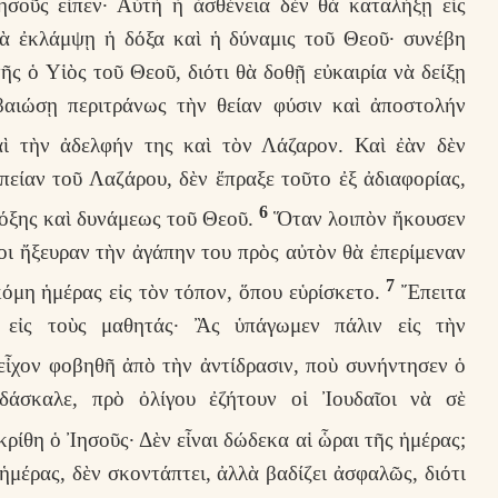
οῦς εἶπεν· Αὐτὴ ἡ ἀσθένεια δὲν θὰ καταλήξῃ εἰς
ὰ ἐκλάμψῃ ἡ δόξα καὶ ἡ δύναμις τοῦ Θεοῦ· συνέβη
ῆς ὁ Υἱὸς τοῦ Θεοῦ, διότι θὰ δοθῇ εὐκαιρία νὰ δείξῃ
βαιώσῃ περιτράνως τὴν θείαν φύσιν καὶ ἀποστολήν
 τὴν ἀδελφήν της καὶ τὸν Λάζαρον. Καὶ ἐὰν δὲν
είαν τοῦ Λαζάρου, δὲν ἔπραξε τοῦτο ἐξ ἀδιαφορίας,
6
δόξης καὶ δυνάμεως τοῦ Θεοῦ.
Ὅταν λοιπὸν ἤκουσεν
σοι ἤξευραν τὴν ἀγάπην του πρὸς αὐτὸν θὰ ἐπερίμεναν
7
όμη ἡμέρας εἰς τὸν τόπον, ὅπου εὑρίσκετο.
Ἔπειτα
ν εἰς τοὺς μαθητάς· Ἂς ὑπάγωμεν πάλιν εἰς τὴν
 εἶχον φοβηθῆ ἀπὸ τὴν ἀντίδρασιν, ποὺ συνήντησεν ὁ
ιδάσκαλε, πρὸ ὀλίγου ἐζήτουν οἱ Ἰουδαῖοι νὰ σὲ
ρίθη ὁ Ἰησοῦς· Δὲν εἶναι δώδεκα αἱ ὧραι τῆς ἡμέρας;
ἡμέρας, δὲν σκοντάπτει, ἀλλὰ βαδίζει ἀσφαλῶς, διότι