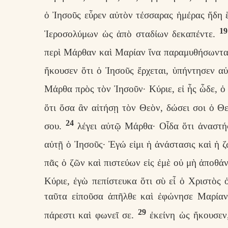
ὁ Ἰησοῦς εὗρεν αὐτὸν τέσσαρας ἡμέρας ἤδη 
19
Ἱεροσολύμων ὡς ἀπὸ σταδίων δεκαπέντε.
περὶ Μάρθαν καὶ Μαρίαν ἵνα παραμυθήσωντα
ἤκουσεν ὅτι ὁ Ἰησοῦς ἔρχεται, ὑπήντησεν α
Μάρθα πρὸς τὸν Ἰησοῦν· Κύριε, εἰ ἦς ὧδε, ὁ
ὅτι ὅσα ἂν αἰτήσῃ τὸν Θεὸν, δώσει σοι ὁ Θ
24
σου.
λέγει αὐτῷ Μάρθα· Οἶδα ὅτι ἀναστήσ
αὐτῇ ὁ Ἰησοῦς· Ἐγώ εἰμι ἡ ἀνάστασις καὶ ἡ 
πᾶς ὁ ζῶν καὶ πιστεύων εἰς ἐμὲ οὐ μὴ ἀποθάν
Κύριε, ἐγὼ πεπίστευκα ὅτι σὺ εἶ ὁ Χριστὸς
ταῦτα εἰποῦσα ἀπῆλθε καὶ ἐφώνησε Μαρίαν
29
πάρεστι καὶ φωνεῖ σε.
ἐκείνη ὡς ἤκουσεν,