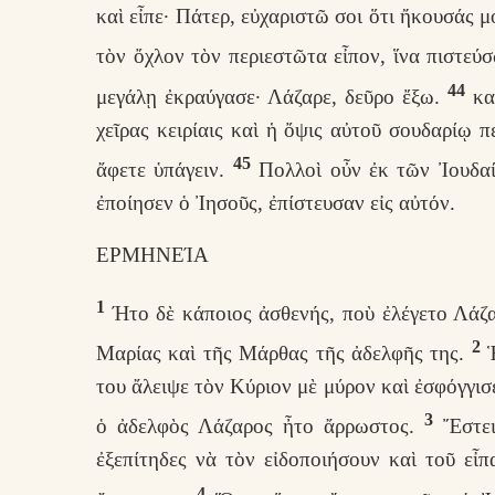
καὶ εἶπε· Πάτερ, εὐχαριστῶ σοι ὅτι ἤκουσάς 
τὸν ὄχλον τὸν περιεστῶτα εἶπον, ἵνα πιστεύ
44
μεγάλῃ ἐκραύγασε· Λάζαρε, δεῦρο ἔξω.
καὶ
χεῖρας κειρίαις καὶ ἡ ὄψις αὐτοῦ σουδαρίῳ π
45
ἄφετε ὑπάγειν.
Πολλοὶ οὖν ἐκ τῶν Ἰουδαί
ἐποίησεν ὁ Ἰησοῦς, ἐπίστευσαν εἰς αὐτόν.
ΕΡΜΗΝΕΊΑ
1
Ήτο δὲ κάποιος ἀσθενής, ποὺ ἐλέγετο Λάζα
2
Μαρίας καὶ τῆς Μάρθας τῆς ἀδελφῆς της.
Ἡ
του ἄλειψε τὸν Κύριον μὲ μύρον καὶ ἐσφόγγισ
3
ὁ ἀδελφὸς Λάζαρος ἦτο ἄρρωστος.
Ἔστειλ
ἐξεπίτηδες νὰ τὸν εἰδοποιήσουν καὶ τοῦ εἶπ
4