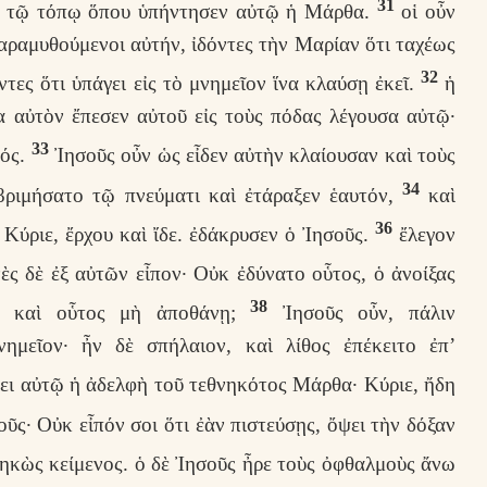
31
 ἐν τῷ τόπῳ ὅπου ὑπήντησεν αὐτῷ ἡ Μάρθα.
οἱ οὖν
 παραμυθούμενοι αὐτήν, ἰδόντες τὴν Μαρίαν ὅτι ταχέως
32
τες ὅτι ὑπάγει εἰς τὸ μνημεῖον ἵνα κλαύσῃ ἐκεῖ.
ἡ
 αὐτὸν ἔπεσεν αὐτοῦ εἰς τοὺς πόδας λέγουσα αὐτῷ·
33
φός.
Ἰησοῦς οὖν ὡς εἶδεν αὐτὴν κλαίουσαν καὶ τοὺς
34
εβριμήσατο τῷ πνεύματι καὶ ἐτάραξεν ἑαυτόν,
καὶ
36
Κύριε, ἔρχου καὶ ἴδε. ἐδάκρυσεν ὁ Ἰησοῦς.
ἔλεγον
ὲς δὲ ἐξ αὐτῶν εἶπον· Οὐκ ἐδύνατο οὗτος, ὁ ἀνοίξας
38
να καὶ οὗτος μὴ ἀποθάνῃ;
Ἰησοῦς οὖν, πάλιν
νημεῖον· ἦν δὲ σπήλαιον, καὶ λίθος ἐπέκειτο ἐπ’
γει αὐτῷ ἡ ἀδελφὴ τοῦ τεθνηκότος Μάρθα· Κύριε, ἤδη
οῦς· Οὐκ εἶπόν σοι ὅτι ἐὰν πιστεύσῃς, ὄψει τὴν δόξαν
νηκὼς κείμενος. ὁ δὲ Ἰησοῦς ἦρε τοὺς ὀφθαλμοὺς ἄνω