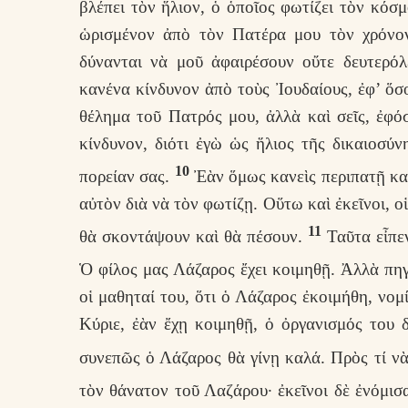
βλέπει τὸν ἥλιον, ὁ ὁποῖος φωτίζει τὸν κόσ
ὡρισμένον ἀπὸ τὸν Πατέρα μου τὸν χρόνον
δύνανται νὰ μοῦ ἀφαιρέσουν οὔτε δευτερόλ
κανένα κίνδυνον ἀπὸ τοὺς Ἰουδαίους, ἐφ’ ὅσ
θέλημα τοῦ Πατρός μου, ἀλλὰ καὶ σεῖς, ἐφόσ
κίνδυνον, διότι ἐγὼ ὡς ἥλιος τῆς δικαιοσύ
10
πορείαν σας.
Ἐὰν ὅμως κανεὶς περιπατῇ κατ
αὐτὸν διὰ νὰ τὸν φωτίζῃ. Οὕτω καὶ ἐκεῖνοι, ο
11
θὰ σκοντάψουν καὶ θὰ πέσουν.
Ταῦτα εἶπεν
Ὁ φίλος μας Λάζαρος ἔχει κοιμηθῇ. Ἀλλὰ πη
οἱ μαθηταί του, ὅτι ὁ Λάζαρος ἐκοιμήθη, νομ
Κύριε, ἐὰν ἔχῃ κοιμηθῇ, ὁ ὀργανισμός του 
συνεπῶς ὁ Λάζαρος θὰ γίνῃ καλά. Πρὸς τί ν
τὸν θάνατον τοῦ Λαζάρου· ἐκεῖνοι δὲ ἐνόμισα