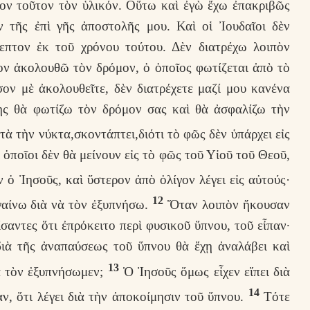
μον τοῦτον τὸν ὑλικόν. Οὕτω καὶ ἐγὼ ἔχω ἐπακριβῶς
 τῆς ἐπὶ γῆς ἀποστολῆς μου. Καὶ οἱ Ἰουδαῖοι δὲν
επτον ἐκ τοῦ χρόνου τούτου. Δὲν διατρέχω λοιπὸν
ον ἀκολουθῶ τὸν δρόμον, ὁ ὁποῖος φωτίζεται ἀπὸ τὸ
ον μὲ ἀκολουθεῖτε, δὲν διατρέχετε μαζί μου κανένα
νης θὰ φωτίζω τὸν δρόμον σας καὶ θὰ ἀσφαλίζω τὴν
ὰ τὴν νύκτα,σκοντάπτει,διότι τὸ φῶς δὲν ὑπάρχει εἰς
ἱ ὁποῖοι δὲν θὰ μείνουν εἰς τὸ φῶς τοῦ Υἱοῦ τοῦ Θεοῦ,
 ὁ Ἰησοῦς, καὶ ὕστερον ἀπὸ ὀλίγον λέγει εἰς αὐτούς·
12
γαίνω διὰ νὰ τὸν ἐξυπνήσω.
Ὅταν λοιπὸν ἤκουσαν
ίσαντες ὅτι ἐπρόκειτο περὶ φυσικοῦ ὕπνου, τοῦ εἶπαν·
διὰ τῆς ἀναπαύσεως τοῦ ὕπνου θὰ ἔχῃ ἀναλάβει καὶ
13
ὰ τὸν ἐξυπνήσωμεν;
Ὁ Ἰησοῦς ὅμως εἶχεν εἴπει διὰ
14
ν, ὅτι λέγει διὰ τὴν ἀποκοίμησιν τοῦ ὕπνου.
Τότε