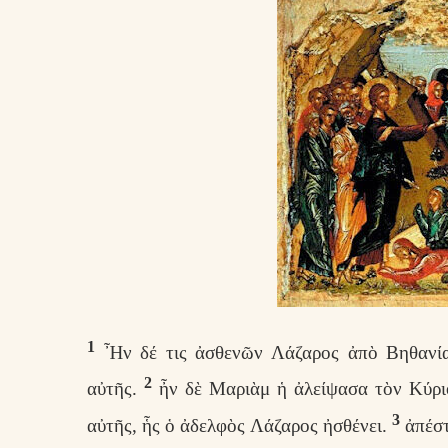
1
Ἦν δέ τις ἀσθενῶν Λάζαρος ἀπὸ Βηθανία
2
αὐτῆς.
ἦν δὲ Μαριὰμ ἡ ἀλείψασα τὸν Κύριο
3
αὐτῆς, ἧς ὁ ἀδελφὸς Λάζαρος ἠσθένει.
ἀπέστ