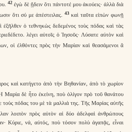
42
μου.
ἐγὼ δὲ ᾔδειν ὅτι πάντοτέ μου ἀκούεις· ἀλλὰ διὰ
43
σωσιν ὅτι σύ με ἀπέστειλας.
καὶ ταῦτα εἰπὼν φωνῇ
 ἐξῆλθεν ὁ τεθνηκὼς δεδεμένος τοὺς πόδας καὶ τὰς
εριεδέδετο. λέγει αὐτοῖς ὁ Ἰησοῦς· Λύσατε αὐτὸν καὶ
ων, οἱ ἐλθόντες πρὸς τὴν Μαρίαν καὶ θεασάμενοι ἃ
ρος καὶ κατήγετο ἀπὸ τὴν Βηθανίαν, ἀπὸ τὸ χωρίον
 Μαρία δὲ ἦτο ἐκείνη, ποὺ ὀλίγον πρὸ τοῦ θανάτου
ε τοὺς πόδας του μὲ τὰ μαλλιά της. Τῆς Μαρίας αὐτῆς
αν λοιπὸν πρὸς αὐτὸν αἱ δύο ἀδελφαὶ ἀνθρώπους
αν· Κύριε, νά, αὐτός, ποὺ τόσον πολὺ ἀγαπᾷς, εἶναι