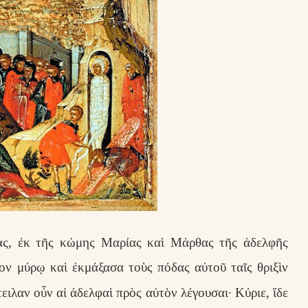
ς, ἐκ τῆς κώμης Μαρίας καὶ Μάρθας τῆς ἀδελφῆς
ν μύρῳ καὶ ἐκμάξασα τοὺς πόδας αὐτοῦ ταῖς θριξὶν
ειλαν οὖν αἱ ἀδελφαὶ πρὸς αὐτὸν λέγουσαι· Κύριε, ἴδε