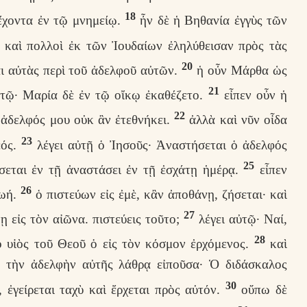
18
ἔχοντα ἐν τῷ μνημείῳ.
ἦν δὲ ἡ Βηθανία ἐγγὺς τῶν
καὶ πολλοὶ ἐκ τῶν Ἰουδαίων ἐληλύθεισαν πρὸς τὰς
20
ι αὐτὰς περὶ τοῦ ἀδελφοῦ αὐτῶν.
ἡ οὖν Μάρθα ὡς
21
ὐτῷ· Μαρία δὲ ἐν τῷ οἴκῳ ἐκαθέζετο.
εἶπεν οὖν ἡ
22
 ἀδελφός μου οὐκ ἂν ἐτεθνήκει.
ἀλλὰ καὶ νῦν οἶδα
23
εός.
λέγει αὐτῇ ὁ Ἰησοῦς· Ἀναστήσεται ὁ ἀδελφός
25
εται ἐν τῇ ἀναστάσει ἐν τῇ ἐσχάτῃ ἡμέρᾳ.
εἶπεν
26
ζωή.
ὁ πιστεύων εἰς ἐμὲ, κἂν ἀποθάνῃ, ζήσεται· καὶ
27
ῃ εἰς τὸν αἰῶνα. πιστεύεις τοῦτο;
λέγει αὐτῷ· Ναί,
28
 ὁ υἱὸς τοῦ Θεοῦ ὁ εἰς τὸν κόσμον ἐρχόμενος.
καὶ
 τὴν ἀδελφὴν αὐτῆς λάθρᾳ εἰποῦσα· Ὁ διδάσκαλος
30
 ἐγείρεται ταχὺ καὶ ἔρχεται πρὸς αὐτόν.
οὔπω δὲ