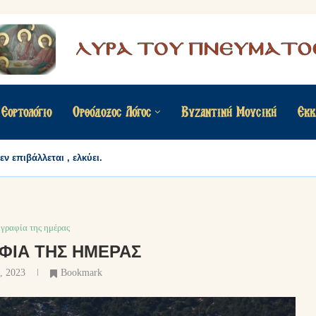
Εορτολόγιο
Ορθόδοξος Λόγος
Βυζαντινή Μουσική
Εκκ
ν επιβάλλεται , ελκύει.
γραφία της ημέρας
ΦΊΑ ΤΗΣ ΗΜΈΡΑΣ
υ, 2023
Bookmark