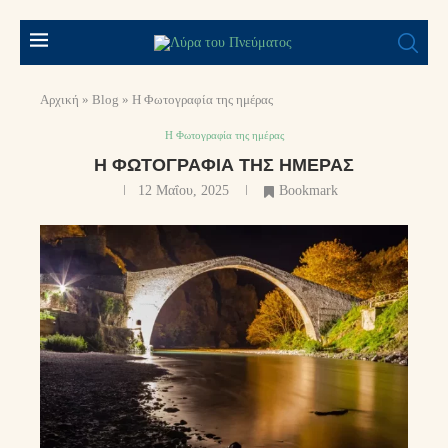
Αρχική
»
Blog
»
Η Φωτογραφία της ημέρας
Η Φωτογραφία της ημέρας
Η ΦΩΤΟΓΡΑΦΊΑ ΤΗΣ ΗΜΈΡΑΣ
12 Μαΐου, 2025
Bookmark