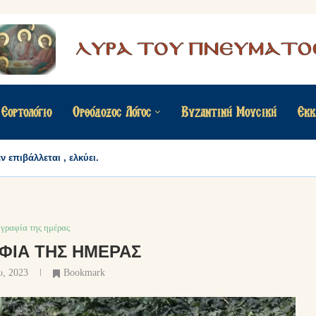
Εορτολόγιο
Ορθόδοξος Λόγος
Βυζαντινή Μουσική
Εκκ
 επιβάλλεται , ελκύει.
γραφία της ημέρας
ΦΊΑ ΤΗΣ ΗΜΈΡΑΣ
υ, 2023
Bookmark