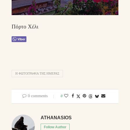
Πόρτο Χέλι
Viber
Η ΦΩΤΟΓΡΑΦΊΑ ΤΗΣ ΗΜΈΡΑΣ
0 comments
0
ATHANASIOS
Follow Author