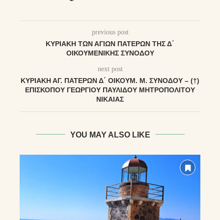
previous post
ΚΥΡΙΑΚΉ ΤΩΝ ΑΓΊΩΝ ΠΑΤΈΡΩΝ ΤΗΣ Δ΄
ΟΙΚΟΥΜΕΝΙΚΉΣ ΣΥΝΌΔΟΥ
next post
ΚΥΡΙΑΚΉ ἉΓ. ΠΑΤΈΡΩΝ Δ΄ ΟἸΚΟΥΜ. Μ. ΣΥΝΌΔΟΥ – (†)
ἘΠΙΣΚΌΠΟΥ ΓΕΩΡΓΊΟΥ ΠΑΥΛΊΔΟΥ ΜΗΤΡΟΠΟΛΊΤΟΥ
ΝΙΚΑΊΑΣ
YOU MAY ALSO LIKE