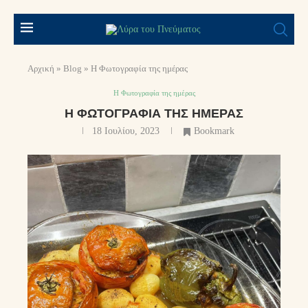
Αρχική
»
Blog
»
Η Φωτογραφία της ημέρας
Η Φωτογραφία της ημέρας
Η ΦΩΤΟΓΡΑΦΊΑ ΤΗΣ ΗΜΈΡΑΣ
18 Ιουλίου, 2023
Bookmark