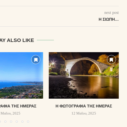
next post
Η ΣΙΩΠΉ…
AY ALSO LIKE
ΑΦΊΑ ΤΗΣ ΗΜΈΡΑΣ
Η ΦΩΤΟΓΡΑΦΊΑ ΤΗΣ ΗΜΈΡΑΣ
 Μαΐου, 2025
12 Μαΐου, 2025