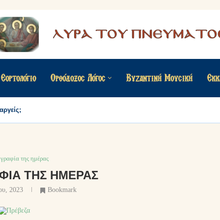
Εορτολόγιο
Ορθόδοξος Λόγος
Βυζαντινή Μουσική
Εκκ
αργείς;
γραφία της ημέρας
ΦΊΑ ΤΗΣ ΗΜΈΡΑΣ
ου, 2023
Bookmark