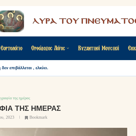
Εορτολόγιο
Ορθόδοξος Λόγος
Βυζαντινή Μουσική
Εκκ
δεν επιβάλλεται , ελκύει.
γραφία της ημέρας
ΦΊΑ ΤΗΣ ΗΜΈΡΑΣ
ου, 2023
Bookmark