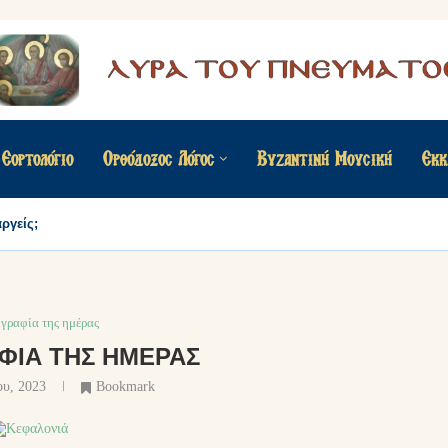
Εορτολόγιο
Ορθόδοξος Λόγος
Βυζαντινή Μουσική
Εκκ
ργείς;
γραφία της ημέρας
ΦΊΑ ΤΗΣ ΗΜΈΡΑΣ
ου, 2023
Bookmark