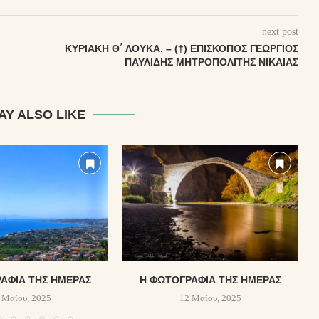
next post
ΚΥΡΙΑΚΉ Θ΄ ΛΟΥΚΆ. – (†) ἘΠΊΣΚΟΠΟΣ ΓΕΏΡΓΙΟΣ
ΠΑΥΛΊΔΗΣ ΜΗΤΡΟΠΟΛΊΤΗΣ ΝΙΚΑΊΑΣ
AY ALSO LIKE
ΑΦΊΑ ΤΗΣ ΗΜΈΡΑΣ
Η ΦΩΤΟΓΡΑΦΊΑ ΤΗΣ ΗΜΈΡΑΣ
 Μαΐου, 2025
12 Μαΐου, 2025