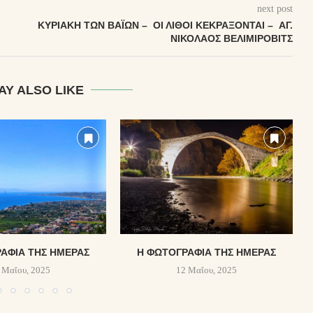
next post
ΚΥΡΙΑΚΉ ΤΩΝ ΒΑΪ́ΩΝ – ΟΙ ΛΊΘΟΙ ΚΕΚΡΆΞΟΝΤΑΙ – ἉΓ.
ΝΙΚΌΛΑΟΣ ΒΕΛΙΜΊΡΟΒΙΤΣ
AY ALSO LIKE
ΑΦΊΑ ΤΗΣ ΗΜΈΡΑΣ
Η ΦΩΤΟΓΡΑΦΊΑ ΤΗΣ ΗΜΈΡΑΣ
 Μαΐου, 2025
12 Μαΐου, 2025