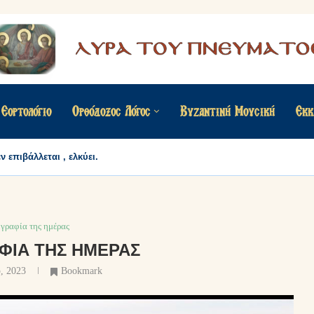
Εορτολόγιο
Ορθόδοξος Λόγος
Βυζαντινή Μουσική
Εκκ
 επιβάλλεται , ελκύει.
γραφία της ημέρας
ΦΊΑ ΤΗΣ ΗΜΈΡΑΣ
υ, 2023
Bookmark