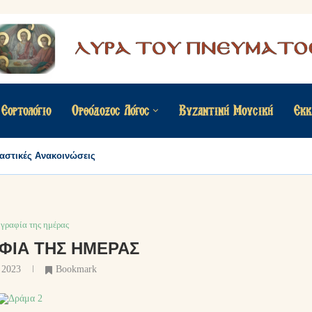
Εορτολόγιο
Ορθόδοξος Λόγος
Βυζαντινή Μουσική
Εκκ
αστικές Ανακοινώσεις
γραφία της ημέρας
ΦΊΑ ΤΗΣ ΗΜΈΡΑΣ
 2023
Bookmark