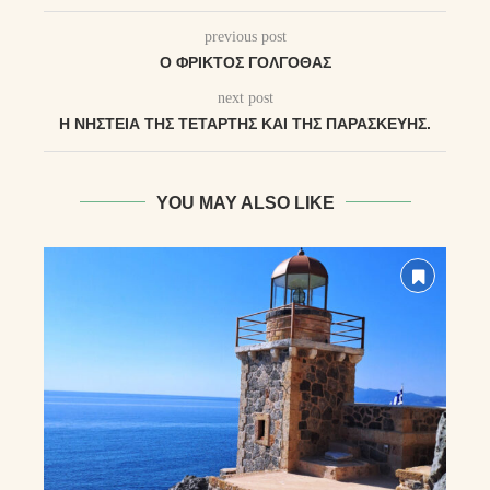
previous post
Ὁ ΦΡΙΚΤΌΣ ΓΟΛΓΟΘΑ͂Σ
next post
Ἡ ΝΗΣΤΕΊΑ ΤΗ͂Σ ΤΕΤΆΡΤΗΣ ΚΑΊ ΤΗ͂Σ ΠΑΡΑΣΚΕΥΗ͂Σ.
YOU MAY ALSO LIKE