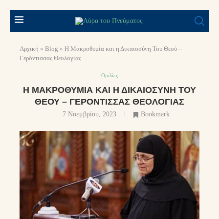
Αρχική
»
Blog
»
Η Μακροθυμία και η Δικαιοσύνη Του Θεού –
Γερόντισσας Θεολογίας
Ομιλίες
Η ΜΑΚΡΟΘΥΜΊΑ ΚΑΙ Η ΔΙΚΑΙΟΣΎΝΗ ΤΟΥ
ΘΕΟΎ – ΓΕΡΌΝΤΙΣΣΑΣ ΘΕΟΛΟΓΊΑΣ
7 Νοεμβρίου, 2023
Bookmark