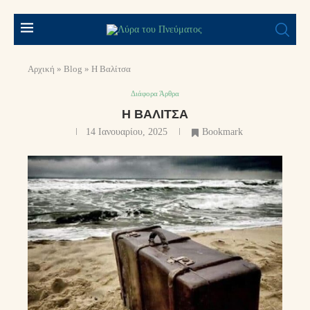
Αρχική
»
Blog
»
Η Βαλίτσα
Διάφορα Άρθρα
Η ΒΑΛΊΤΣΑ
14 Ιανουαρίου, 2025
Bookmark