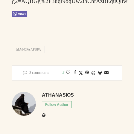
g2=AQBGg%2F3uqI9oqUw2thChrAzBEquQ8wFp
Viber
ΔΙΑΦΟΡΑ ΑΡΘΡΑ
0 comments
2
ATHANASIOS
Follow Author