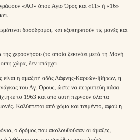
ναγράφουν «ΑΟ» όπου Άγιο Όρος και «11» ή «16»
κει.
ωμάτινοι δασόδρομοι, και εξυπηρετούν τις μονές και
α της χερσονήσου (το οποίο ξεκινάει μετά τη Μονή
οιπη χώρα, δεν υπάρχει.
ός είναι η αμαξιτή οδός Δάφνης-Καρυών-Ιβήρων, η
νάγκας του Αγ. Όρους, ώστε να περριττεύη πάσα
οίχτηκε το 1963 και από αυτή περνούν όλα τα
μονές. Καλύπτεται από χώμα και τσιμέντο, αφού η
όνια, ο δρόμος που ακολουθούσαν οι άμαξες,
μα ή λιθόστρωτος και συνήθως αποτελούσε