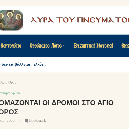
Εορτολόγιο
Ορθόδοξος Λόγος
Βυζαντινή Μουσική
Εκκ
δεν επιβάλλεται , ελκύει.
 Άγιο Όρος
ιάφορα Άρθρα
ΟΜΆΖΟΝΤΑΙ ΟΙ ΔΡΌΜΟΙ ΣΤΟ ΆΓΙΟ
ΌΡΟΣ
ίου, 2023
Bookmark