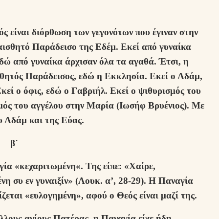
μός είναι διόρθωση των γεγονότων που έγιναν στην
αισθητό Παράδεισο της Εδέμ. Εκεί από γυναίκα
δώ από γυναίκα άρχισαν όλα τα αγαθά. Έτσι, η
ισθητός Παράδεισος, εδώ η Εκκλησία. Εκεί ο Αδάμ,
κεί ο όφις, εδώ ο Γαβριήλ. Εκεί ο ψιθυρισμός του
μός του αγγέλου στην Μαρία (Ιωσήφ Βρυένιος). Με
υ Αδάμ και της Εύας.
β´
ία «κεχαριτωμένη«. Της είπε: «Χαίρε,
η συ εν γυναιξίν» (Λουκ. α’, 28-29). Η Παναγία
εται «ευλογημένη», αφού ο Θεός είναι μαζί της.
λλους αγίους Πατέρας, η Παναγία είχε ήδη