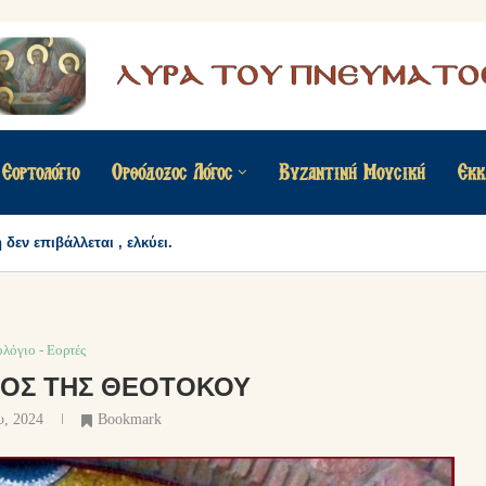
Εορτολόγιο
Ορθόδοξος Λόγος
Βυζαντινή Μουσική
Εκκ
δεν επιβάλλεται , ελκύει.
ολόγιο - Εορτές
ΜΌΣ ΤΗΣ ΘΕΟΤΌΚΟΥ
υ, 2024
Bookmark