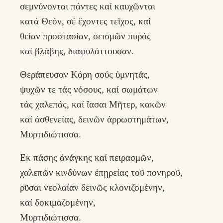
σεμνύνονται πάντες καί καυχῶνται
κατά Θεόν, σέ ἔχοντες τεῖχος, καί
θείαν προστασίαν, σεισμῶν πυρός
καί βλάβης, διαφυλάττουσαν.
Θεράπευσον Κόρη σούς ὑμνητάς,
ψυχῶν τε τάς νόσους, καί σωμάτων
τάς χαλεπάς, καί ἴασαι Μῆτερ, κακῶν
καί ἀσθενείας, δεινῶν ἀρρωστημάτων,
Μυρτιδιώτισσα.
Εκ πάσης ἀνάγκης καί πειρασμῶν,
χαλεπῶν κινδύνων ἐπῃρείας τοῦ πονηροῦ,
ρῦσαι νεολαίαν δεινῶς κλονιζομένην,
καί δοκιμαζομένην,
Μυρτιδιώτισσα.