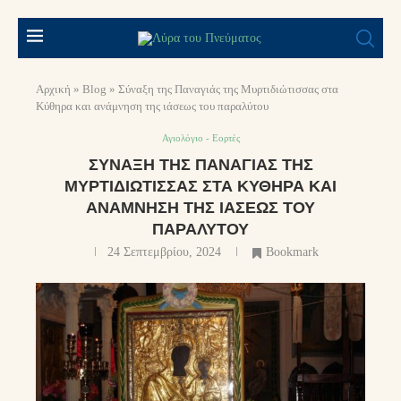
Αρχική
»
Blog
»
Σύναξη της Παναγιάς της Μυρτιδιώτισσας στα
Κύθηρα και ανάμνηση της ιάσεως του παραλύτου
Αγιολόγιο - Εορτές
ΣΎΝΑΞΗ ΤΗΣ ΠΑΝΑΓΙΆΣ ΤΗΣ
ΜΥΡΤΙΔΙΏΤΙΣΣΑΣ ΣΤΑ ΚΎΘΗΡΑ ΚΑΙ
ΑΝΆΜΝΗΣΗ ΤΗΣ ΙΆΣΕΩΣ ΤΟΥ
ΠΑΡΑΛΎΤΟΥ
24 Σεπτεμβρίου, 2024
Bookmark