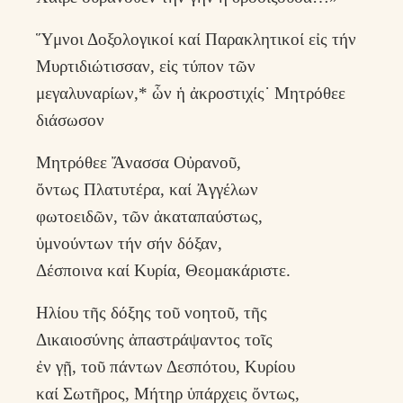
Ὕμνοι Δοξολογικοί καί Παρακλητικοί εἰς τήν
Μυρτιδιώτισσαν, εἰς τύπον τῶν
μεγαλυναρίων,* ὧν ἡ ἀκροστιχίς˙ Μητρόθεε
διάσωσον
Μητρόθεε Ἄνασσα Οὐρανοῦ,
ὄντως Πλατυτέρα, καί Ἀγγέλων
φωτοειδῶν, τῶν ἀκαταπαύστως,
ὑμνούντων τήν σήν δόξαν,
Δέσποινα καί Κυρία, Θεομακάριστε.
Ηλίου τῆς δόξης τοῦ νοητοῦ, τῆς
Δικαιοσύνης ἀπαστράψαντος τοῖς
ἐν γῇ, τοῦ πάντων Δεσπότου, Κυρίου
καί Σωτῆρος, Μήτηρ ὑπάρχεις ὄντως,