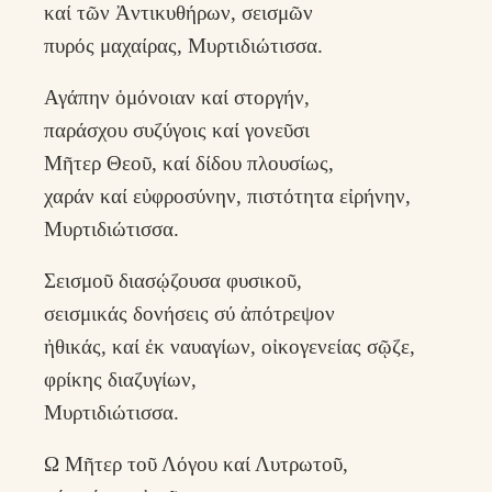
καί τῶν Ἀντικυθήρων, σεισμῶν
πυρός μαχαίρας, Μυρτιδιώτισσα.
Αγάπην ὁμόνοιαν καί στοργήν,
παράσχου συζύγοις καί γονεῦσι
Μῆτερ Θεοῦ, καί δίδου πλουσίως,
χαράν καί εὐφροσύνην, πιστότητα εἰρήνην,
Μυρτιδιώτισσα.
Σεισμοῦ διασῴζουσα φυσικοῦ,
σεισμικάς δονήσεις σύ ἀπότρεψον
ἠθικάς, καί ἐκ ναυαγίων, οἰκογενείας σῷζε,
φρίκης διαζυγίων,
Μυρτιδιώτισσα.
Ω Μῆτερ τοῦ Λόγου καί Λυτρωτοῦ,