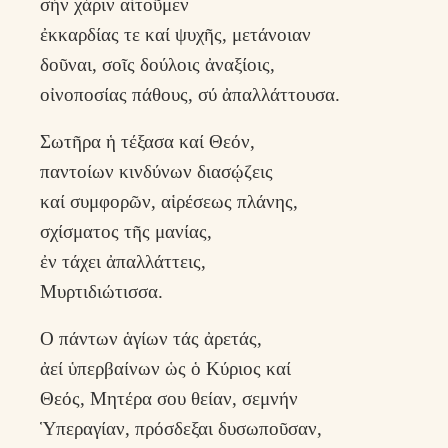
σήν χάριν αἰτοῦμεν
ἐκκαρδίας τε καί ψυχῆς, μετάνοιαν
δοῦναι, σοῖς δούλοις ἀναξίοις,
οἰνοποσίας πάθους, σύ ἀπαλλάττουσα.
Σωτῆρα ἡ τέξασα καί Θεόν,
παντοίων κινδύνων διασῴζεις
καί συμφορῶν, αἱρέσεως πλάνης,
σχίσματος τῆς μανίας,
ἐν τάχει ἀπαλλάττεις,
Μυρτιδιώτισσα.
Ο πάντων ἁγίων τάς ἀρετάς,
ἀεί ὑπερβαίνων ὡς ὁ Κύριος καί
Θεός, Μητέρα σου θείαν, σεμνήν
Ὑπεραγίαν, πρόσδεξαι δυσωποῦσαν,