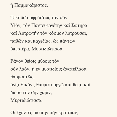
ἡ Παμμακάριστος.
Τεκοῦσα ἀφράστως τόν σόν
Υἱόν, τόν Παντευεργέτην καί Σωτῆρα
καί Λυτρωτήν τόν κόσμον λυτροῦσαι,
παθῶν καί καχεξίας, ὡς πάντων
ὑπερτέρα, Μυρτιδιώτισσα.
Ρᾶνον θείοις μύροις τόν
σόν λαόν, ἡ ἐν μυρτιδίοις ἀνατείλασα
θαυμαστῶς,
ἁγίᾳ Εἰκόνι, θαυματουργῷ καί θείᾳ, καί
δίδου τήν σήν χάριν,
Μυρτιδιώτισσα.
Οἱ ἔχοντες σκέπην σήν κραταιάν,