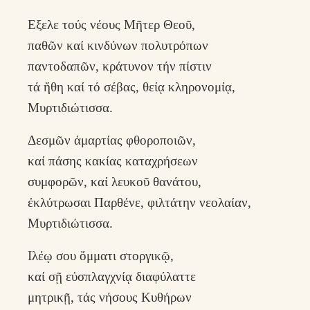
Εξελε τούς νέους Μῆτερ Θεοῦ,
παθῶν καί κινδύνων πολυτρόπων
παντοδαπῶν, κράτυνον τήν πίστιν
τά ἤθη καί τό σέβας, θείᾳ κληρονομίᾳ,
Μυρτιδιώτισσα.
Δεσμῶν ἁμαρτίας φθοροποιῶν,
καί πάσης κακίας καταχρήσεων
συμφορῶν, καί λευκοῦ θανάτου,
ἐκλύτρωσαι Παρθένε, φιλτάτην νεολαίαν,
Μυρτιδιώτισσα.
Ιλέῳ σου ὄμματι στοργικῷ,
καί σῇ εὐσπλαγχνίᾳ διαφύλαττε
μητρικῇ, τάς νήσους Κυθήρων