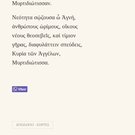
Μυρτιδιώτισσαν.
Νεότητα σῴζουσα ὦ Ἁγνή,
ἀνθρώπους ὡρίμους, οἴκους
νέους θεοσεβεῖς, καί τίμιον
γῆρας, διαφυλάττειν σπεύδεις,
Κυρία τῶν Ἀγγέλων,
Μυρτιδιώτισσα.
Viber
ΑΓΙΟΛΌΓΙΟ - ΕΟΡΤΈΣ