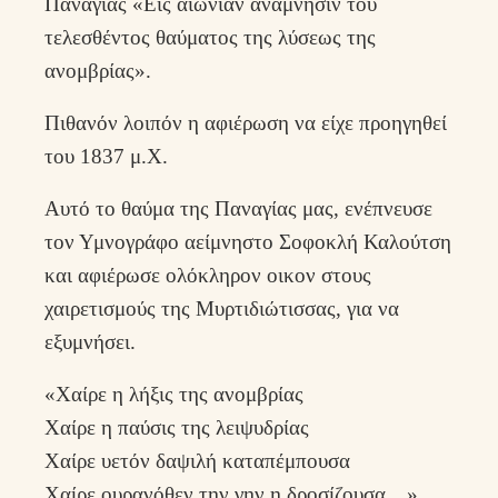
Παναγίας «Εις αιωνίαν ανάμνησιν του
τελεσθέντος θαύματος της λύσεως της
ανομβρίας».
Πιθανόν λοιπόν η αφιέρωση να είχε προηγηθεί
του 1837 μ.Χ.
Αυτό το θαύμα της Παναγίας μας, ενέπνευσε
τον Υμνογράφο αείμνηστο Σοφοκλή Καλούτση
και αφιέρωσε ολόκληρον οικον στους
χαιρετισμούς της Μυρτιδιώτισσας, για να
εξυμνήσει.
«Χαίρε η λήξις της ανομβρίας
Χαίρε η παύσις της λειψυδρίας
Χαίρε υετόν δαψιλή καταπέμπουσα
Χαίρε ουρανόθεν την γην η δροσίζουσα…»