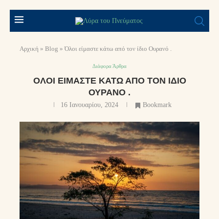
Αρχική
»
Blog
»
Όλοι είμαστε κάτω από τον ίδιο Ουρανό .
Διάφορα Άρθρα
ΌΛΟΙ ΕΊΜΑΣΤΕ ΚΆΤΩ ΑΠΌ ΤΟΝ ΊΔΙΟ
ΟΥΡΑΝΌ .
16 Ιανουαρίου, 2024
Bookmark