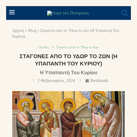
Αρχική
»
Blog
»
Σταγόνες από το Ύδωρ το ζών (Η Υπαπαντή Του
Κυρίου)
Ομιλίες
Σταγόνες από το Ύδωρ το Ζων
ΣΤΑΓΌΝΕΣ ΑΠΌ ΤΟ ΎΔΩΡ ΤΟ ΖΏΝ (Η
ΥΠΑΠΑΝΤΉ ΤΟΥ ΚΥΡΊΟΥ)
Η Υπαπαντή Του Κυρίου
2 Φεβρουαρίου, 2024
Bookmark