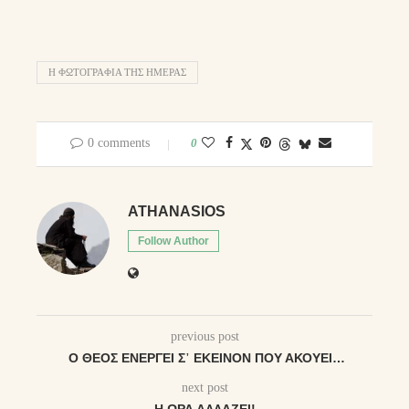
Η ΦΩΤΟΓΡΑΦΊΑ ΤΗΣ ΗΜΈΡΑΣ
0 comments
0
ATHANASIOS
Follow Author
previous post
Ὁ ΘΕῸΣ ἘΝΕΡΓΕΙ͂ Σ᾽ ἘΚΕΙ͂ΝΟΝ ΠΟῪ ἈΚΟΎΕΙ…
next post
Η ΏΡΑ ΑΛΛΆΖΕΙ!