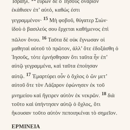
Ἰσραήλ.
εὑρὼν δὲ ὁ Ἰησοῦς ὀνάριον
ἐκάθισεν ἐπ’ αὐτό, καθώς ἐστι
15
γεγραμμένον·
Μὴ φοβοῦ, θύγατερ Σιών·
ἰδοὺ ὁ βασιλεύς σου ἔρχεται καθήμενος ἐπὶ
16
πῶλον ὄνου.
Ταῦτα δὲ οὐκ ἔγνωσαν οἱ
μαθηταὶ αὐτοῦ τὸ πρῶτον, ἀλλ’ ὅτε ἐδοξάσθη ὁ
Ἰησοῦς, τότε ἐμνήσθησαν ὅτι ταῦτα ἦν ἐπ’
αὐτῷ γεγραμμένα, καὶ ταῦτα ἐποίησαν
17
αὐτῷ.
Ἐμαρτύρει οὖν ὁ ὄχλος ὁ ὢν μετ’
αὐτοῦ ὅτε τὸν Λάζαρον ἐφώνησεν ἐκ τοῦ
18
μνημείου καὶ ἤγειρεν αὐτὸν ἐκ νεκρῶν.
διὰ
τοῦτο καὶ ὑπήντησεν αὐτῷ ὁ ὄχλος, ὅτι
ἤκουσαν τοῦτο αὐτὸν πεποιηκέναι τὸ σημεῖον.
ΕΡΜΙΝΕΙΑ