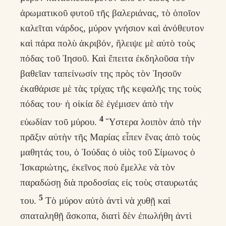
ἀρωματικοῦ φυτοῦ τῆς βαλεριάνας, τὸ ὁποῖον
καλεῖται νάρδος, μύρον γνήσιον καὶ ἀνόθευτον
καὶ πάρα πολὺ ἀκριβόν, ἤλειψε μὲ αὐτὸ τοὺς
πόδας τοῦ Ἰησοῦ. Καὶ ἔπειτα ἐκδηλοῦσα τὴν
βαθεῖαν ταπείνωσίν της πρὸς τὸν Ἰησοῦν
ἐκαθάρισε μὲ τὰς τρίχας τῆς κεφαλῆς της τοὺς
πόδας του· ἡ οἰκία δὲ ἐγέμισεν ἀπὸ τὴν
4
εὐωδίαν τοῦ μύρου.
Ὕστερα λοιπὸν ἀπὸ τὴν
πρᾶξιν αὐτὴν τῆς Μαρίας εἶπεν ἕνας ἀπὸ τοὺς
μαθητάς του, ὁ Ἰούδας ὁ υἱὸς τοῦ Σίμωνος ὁ
Ἰσκαριώτης, ἐκεῖνος ποὺ ἔμελλε νὰ τὸν
παραδώσῃ διὰ προδοσίας εἰς τοὺς σταυρωτάς
5
του.
Τὸ μύρον αὐτὸ ἀντὶ νὰ χυθῇ καὶ
σπαταληθῇ ἄσκοπα, διατὶ δὲν ἐπωλήθη ἀντὶ