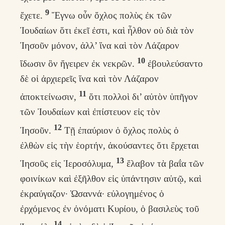
9
ἔχετε.
Ἔγνω οὖν ὄχλος πολὺς ἐκ τῶν
Ἰουδαίων ὅτι ἐκεῖ ἐστι, καὶ ἦλθον οὐ διὰ τὸν
Ἰησοῦν μόνον, ἀλλ’ ἵνα καὶ τὸν Λάζαρον
10
ἴδωσιν ὃν ἤγειρεν ἐκ νεκρῶν.
ἐβουλεύσαντο
δὲ οἱ ἀρχιερεῖς ἵνα καὶ τὸν Λάζαρον
11
ἀποκτείνωσιν,
ὅτι πολλοὶ δι’ αὐτὸν ὑπῆγον
τῶν Ἰουδαίων καὶ ἐπίστευον εἰς τὸν
12
Ἰησοῦν.
Τῇ ἐπαύριον ὁ ὄχλος πολὺς ὁ
ἐλθὼν εἰς τὴν ἑορτήν, ἀκούσαντες ὅτι ἔρχεται
13
Ἰησοῦς εἰς Ἱεροσόλυμα,
ἔλαβον τὰ βαΐα τῶν
φοινίκων καὶ ἐξῆλθον εἰς ὑπάντησιν αὐτῷ, καὶ
ἐκραύγαζον· Ὡσαννά· εὐλογημένος ὁ
ἐρχόμενος ἐν ὀνόματι Κυρίου, ὁ βασιλεὺς τοῦ
14