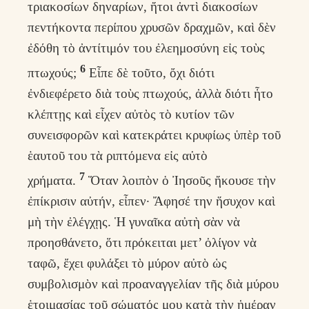
τριακοσίων δηναρίων, ἤτοι ἀντὶ διακοσίων
πεντήκοντα περίπου χρυσῶν δραχμῶν, καὶ δὲν
ἐδόθη τὸ ἀντίτιμόν του ἐλεημοσύνη εἰς τοὺς
6
πτωχούς;
Εἶπε δὲ τοῦτο, ὄχι διότι
ἐνδιεφέρετο διὰ τοὺς πτωχούς, ἀλλὰ διότι ἦτο
κλέπτῃς καὶ εἶχεν αὐτὸς τὸ κυτίον τῶν
συνεισφορῶν καὶ κατεκράτει κρυφίως ὑπὲρ τοῦ
ἑαυτοῦ του τὰ ριπτόμενα εἰς αὐτὸ
7
χρήματα.
Ὅταν λοιπὸν ὁ Ἰησοῦς ἤκουσε τὴν
ἐπίκρισιν αὐτήν, εἶπεν· Ἄφησέ την ἥσυχον καὶ
μὴ τὴν ἐλέγχῃς. Ἡ γυναῖκα αὐτὴ σὰν νὰ
προησθάνετο, ὅτι πρόκειται μετ’ ὀλίγον νὰ
ταφῶ, ἔχει φυλάξει τὸ μύρον αὐτὸ ὡς
συμβολισμὸν καὶ προαναγγελίαν τῆς διὰ μύρου
ἑτοιμασίας τοῦ σώματός μου κατὰ τὴν ἡμέραν