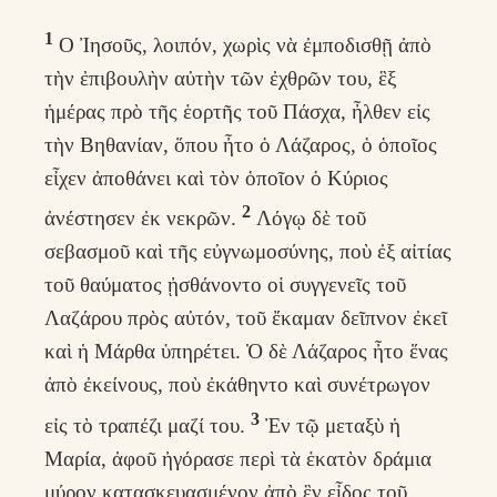
1
Ο Ἰησοῦς, λοιπόν, χωρὶς νὰ ἐμποδισθῇ ἀπὸ
τὴν ἐπιβουλὴν αὐτὴν τῶν ἐχθρῶν του, ἓξ
ἡμέρας πρὸ τῆς ἑορτῆς τοῦ Πάσχα, ἦλθεν εἰς
τὴν Βηθανίαν, ὅπου ἦτο ὁ Λάζαρος, ὁ ὁποῖος
εἶχεν ἀποθάνει καὶ τὸν ὁποῖον ὁ Κύριος
2
ἀνέστησεν ἐκ νεκρῶν.
Λόγῳ δὲ τοῦ
σεβασμοῦ καὶ τῆς εὐγνωμοσύνης, ποὺ ἐξ αἰτίας
τοῦ θαύματος ᾐσθάνοντο οἱ συγγενεῖς τοῦ
Λαζάρου πρὸς αὐτόν, τοῦ ἔκαμαν δεῖπνον ἐκεῖ
καὶ ἡ Μάρθα ὑπηρέτει. Ὁ δὲ Λάζαρος ἦτο ἕνας
ἀπὸ ἐκείνους, ποὺ ἐκάθηντο καὶ συνέτρωγον
3
εἰς τὸ τραπέζι μαζί του.
Ἐν τῷ μεταξὺ ἡ
Μαρία, ἀφοῦ ἠγόρασε περὶ τὰ ἑκατὸν δράμια
μύρον κατασκευασμένον ἀπὸ ἓν εἶδος τοῦ