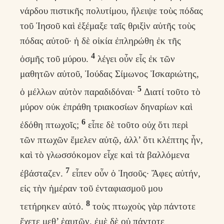
νάρδου πιστικῆς πολυτίμου, ἤλειψε τοὺς πόδας
τοῦ Ἰησοῦ καὶ ἐξέμαξε ταῖς θριξὶν αὐτῆς τοὺς
πόδας αὐτοῦ· ἡ δὲ οἰκία ἐπληρώθη ἐκ τῆς
4
ὀσμῆς τοῦ μύρου.
λέγει οὖν εἷς ἐκ τῶν
μαθητῶν αὐτοῦ, Ἰούδας Σίμωνος Ἰσκαριώτης,
5
ὁ μέλλων αὐτὸν παραδιδόναι·
Διατί τοῦτο τὸ
μύρον οὐκ ἐπράθη τριακοσίων δηναρίων καὶ
6
ἐδόθη πτωχοῖς;
εἶπε δὲ τοῦτο οὐχ ὅτι περὶ
τῶν πτωχῶν ἔμελεν αὐτῷ, ἀλλ’ ὅτι κλέπτης ἦν,
καὶ τὸ γλωσσόκομον εἶχε καὶ τὰ βαλλόμενα
7
ἐβάσταζεν.
εἶπεν οὖν ὁ Ἰησοῦς· Ἄφες αὐτήν,
εἰς τὴν ἡμέραν τοῦ ἐνταφιασμοῦ μου
8
τετήρηκεν αὐτό.
τοὺς πτωχοὺς γὰρ πάντοτε
ἔχετε μεθ’ ἑαυτῶν, ἐμὲ δὲ οὐ πάντοτε