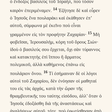
ὁ ἔνδοξος βασιλεὺς τοῦ Ἰσραήλ, ποὺ τόσον
14
καιρὸν ἐπεριμέναμεν.
Ἐζήτησε δὲ καὶ εὗρεν
ὁ Ἰησοῦς ἕνα πουλαράκι καὶ ἐκάθησεν ἐπ’
αὐτοῦ, σύμφωνα μὲ ἐκεῖνο ποὺ εἶναι
15
γραμμένον εἰς τὸν προφήτην Ζαχαρίαν·
Μὴ
φοβεῖσαι, Ἱερουσαλήμ, κόρη τοῦ ὄρους Σιών·
ἰδοὺ ὁ βασιλεύς σου ἔρχεται, ὄχι σὰν τύραννος
καὶ κατακτητὴς ἐπὶ ἵππου ἢ ἅρματος
πολεμικοῦ, ἀλλὰ καθήμενος ἐπάνω εἰς
16
πουλάριον ὄνου.
Τί ἐσήμαιναν δὲ οἱ λόγοι
αὐτοὶ τοῦ Ζαχαρίου, δὲν ἐνόησαν οἱ μαθηταί
του εἰς τὰς ἀρχάς, κατὰ τὴν ὥραν τῆς
θριαμβευτικῆς του ταύτης εἰσόδου, ἀλλ’ ὅταν ὁ
Ἰησοῦς ἐδοξάσθη διὰ τῆς ἀναστάσεως καὶ
ἀναλήψεως αὐτοῦ, τότε, ποὺ ἐφωτίσθησαν ἀπὸ