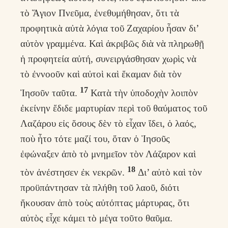
τὸ Ἅγιον Πνεῦμα, ἐνεθυμήθησαν, ὅτι τὰ
προφητικὰ αὐτὰ λόγια τοῦ Ζαχαρίου ἦσαν δι’
αὐτὸν γραμμένα. Καὶ ἀκριβῶς διὰ νὰ πληρωθῇ
ἡ προφητεία αὐτή, συνειργάσθησαν χωρὶς νὰ
τὸ ἐννοοῦν καὶ αὐτοὶ καὶ ἔκαμαν διὰ τὸν
17
Ἰησοῦν ταῦτα.
Κατὰ τὴν ὑποδοχὴν λοιπὸν
ἐκείνην ἔδιδε μαρτυρίαν περὶ τοῦ θαύματος τοῦ
Λαζάρου εἰς ὅσους δὲν τὸ εἶχαν ἴδει, ὁ λαός,
ποὺ ἦτο τότε μαζί του, ὅταν ὁ Ἰησοῦς
ἐφώναξεν ἀπὸ τὸ μνημεῖον τὸν Λάζαρον καὶ
18
τὸν ἀνέστησεν ἐκ νεκρῶν.
Δι’ αὐτὸ καὶ τὸν
προϋπάντησαν τὰ πλήθη τοῦ λαοῦ, διότι
ἤκουσαν ἀπὸ τοὺς αὐτόπτας μάρτυρας, ὅτι
αὐτὸς εἶχε κάμει τὸ μέγα τοῦτο θαῦμα.