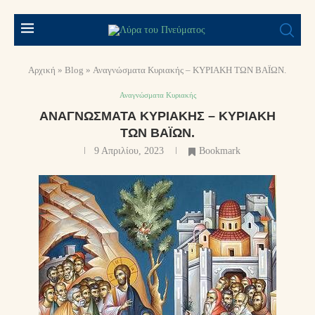
Αρχική
»
Blog
»
Αναγνώσματα Κυριακής – ΚΥΡΙΑΚΗ ΤΩΝ ΒΑΪΩΝ.
Αναγνώσματα Κυριακής
ΑΝΑΓΝΏΣΜΑΤΑ ΚΥΡΙΑΚΉΣ – ΚΥΡΙΑΚΗ
ΤΩΝ ΒΑΪΩΝ.
9 Απριλίου, 2023
Bookmark