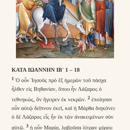
ΚΑΤΑ ΙΩΑΝΝΗΝ ΙΒ´ 1 – 18
1
Ὁ οὖν Ἰησοῦς πρὸ ἓξ ἡμερῶν τοῦ πάσχα
ἦλθεν εἰς Βηθανίαν, ὅπου ἦν Λάζαρος ὁ
2
τεθνηκώς, ὃν ἤγειρεν ἐκ νεκρῶν.
ἐποίησαν
οὖν αὐτῷ δεῖπνον ἐκεῖ, καὶ ἡ Μάρθα διηκόνει·
ὁ δὲ Λάζαρος εἷς ἦν ἐκ τῶν ἀνακειμένων σὺν
3
αὐτῷ.
ἡ οὖν Μαρία, λαβοῦσα λίτραν μύρου