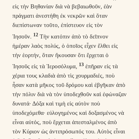
εἰς τὴν Βηθανίαν διὰ νὰ βεβαιωθοῦν, ἐὰν
πράγματι ἀνεστήθη ἐκ νεκρῶν καὶ ὅταν
διεπίστωναν τοῦτο, ἐπίστευον εἰς τὸν
12
Ἰησοῦν.
Τὴν κατόπιν ἀπὸ τὸ δεῖπνον
ἡμέραν λαὸς πολύς, ὁ ὁποῖος εἶχεν ἔλθει εἰς
τὴν ἑορτήν, ὅταν ἤκουσαν ὅτι ἔρχεται ὁ
13
Ἰησοῦς εἰς τὰ Ἱεροσόλυμα,
ἐπῆραν εἰς τὰ
χέρια τους κλαδιὰ ἀπὸ τὶς χουρμαδιές, ποὺ
ἦσαν κατὰ μῆκος τοῦ δρόμου καὶ ἐβγῆκαν ἀπὸ
τὴν πόλιν διὰ νὰ τὸν ὑποδεχθοῦν καὶ ἐφώναζαν
δυνατά· Δόξα καὶ τιμὴ εἰς αὐτὸν ποὺ
ὑποδεχόμεθα· εὐλογημένος καὶ δοξασμένος νὰ
εἶναι αὐτός, ποὺ ἔρχεται ἀπεσταλμένος ἀπὸ
τὸν Κύριον ὡς ἀντιπρόσωπός του. Αὐτὸς εἶναι