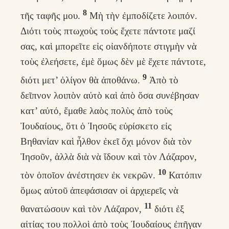
8
τῆς ταφῆς μου.
Μὴ τὴν ἐμποδίζετε λοιπόν.
Διότι τοὺς πτωχοὺς τοὺς ἔχετε πάντοτε μαζί
σας, καὶ μπορεῖτε εἰς οἰανδήποτε στιγμὴν νὰ
τοὺς ἐλεήσετε, ἐμὲ ὅμως δὲν μὲ ἔχετε πάντοτε,
9
διότι μετ’ ὀλίγον θὰ ἀποθάνω.
Ἀπὸ τὸ
δεῖπνον λοιπὸν αὐτὸ καὶ ἀπὸ ὅσα συνέβησαν
κατ’ αὐτό, ἔμαθε λαὸς πολὺς ἀπὸ τοὺς
Ἰουδαίους, ὅτι ὁ Ἰησοῦς εὑρίσκετο εἰς
Βηθανίαν καὶ ἦλθον ἐκεῖ ὄχι μόνον διὰ τὸν
Ἰησοῦν, ἀλλὰ διὰ νὰ ἴδουν καὶ τὸν Λάζαρον,
10
τὸν ὁποῖον ἀνέστησεν ἐκ νεκρῶν.
Κατόπιν
ὅμως αὐτοῦ ἀπεφάσισαν οἱ ἀρχιερεῖς νὰ
11
θανατώσουν καὶ τὸν Λάζαρον,
διότι ἐξ
αἰτίας του πολλοὶ ἀπὸ τοὺς Ἰουδαίους ἐπῆγαν