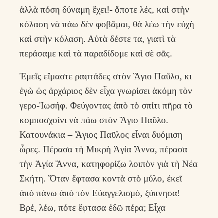
ἀλλὰ πόση δύναμη ἔχει!- ὅποτε λές, καὶ στὴν
κόλαση νὰ πάω δὲν φοβᾶμαι, θὰ λέω τὴν εὐχὴ
καὶ στὴν κόλαση. Αὐτὰ δέστε τα, γιατὶ τὰ
περάσαμε καὶ τὰ παραδίδομε καὶ σὲ σᾶς.
Ἐμεῖς εἴμαστε ραφτάδες στὸν Ἅγιο Παῦλο, κι
ἐγὼ ὡς ἀρχάριος δὲν εἶχα γνωρίσει ἀκόμη τὸν
γερο-Ἰωσήφ. Φεύγοντας ἀπὸ τὸ σπίτι πῆρα τὸ
κομποσχοίνι νὰ πάω στὸν Ἅγιο Παῦλο.
Κατουνάκια – Ἅγιος Παῦλος εἶναι δυόμιση
ὧρες. Πέρασα τὴ Μικρὴ Ἁγία Ἄννα, πέρασα
τὴν Ἁγία Ἄννα, κατηφορίζω λοιπὸν γιὰ τὴ Νέα
Σκήτη. Ὅταν ἔφτασα κοντὰ στὸ μύλο, ἐκεῖ
ἀπὸ πάνω ἀπὸ τὸν Εὐαγγελισμό, ξύπνησα!
Βρέ, λέω, πότε ἔφτασα ἐδῶ πέρα; Εἶχα