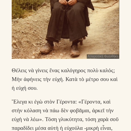
Θέλεις νὰ γίνεις ἕνας καλόγηρος πολὺ καλός;
Μὴν ἀφήνεις τὴν εὐχή. Κατὰ τὸ μέτρο σου καὶ
ἡ εὐχή σου.
Ἔλεγα κι ἐγὼ στὸν Γέροντα: «Γέροντα, καὶ
στὴν κόλαση νὰ πάω δὲν φοβᾶμαι, ἀρκεῖ τὴν
εὐχὴ νὰ λέω». Τόση γλυκύτητα, τόση χαρὰ σοῦ
παραδίδει μέσα αὐτὴ ἡ εὐχούλα -μικρὴ εἶναι,