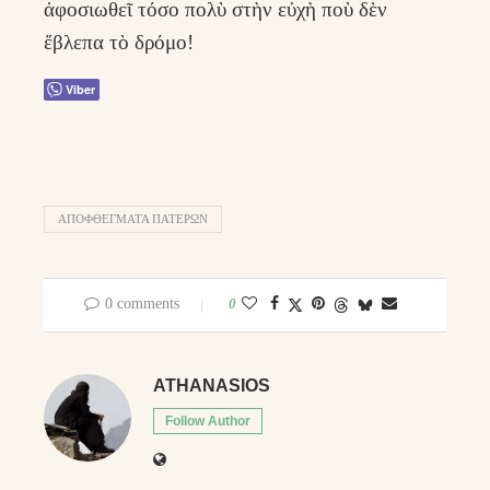
ἀφοσιωθεῖ τόσο πολὺ στὴν εὐχὴ ποὺ δὲν
ἔβλεπα τὸ δρόμο!
Viber
ΑΠΟΦΘΈΓΜΑΤΑ ΠΑΤΈΡΩΝ
0 comments
0
ATHANASIOS
Follow Author