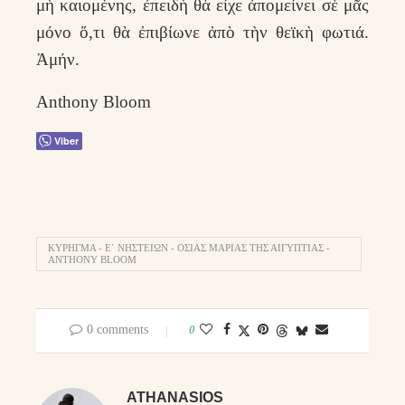
μὴ καιομένης, ἐπειδὴ θὰ εἶχε ἀπομείνει σὲ μᾶς
μόνο ὅ,τι θὰ ἐπιβίωνε ἀπὸ τὴν θεϊκὴ φωτιά.
Ἀμήν.
Anthony Bloom
Viber
ΚΥΡΗΓΜΑ - Ε΄ ΝΗΣΤΕΙΏΝ - ΟΣΊΑΣ ΜΑΡΊΑΣ ΤΗΣ ΑΙΓΥΠΤΊΑΣ -
ANTHONY BLOOM
0 comments
0
ATHANASIOS