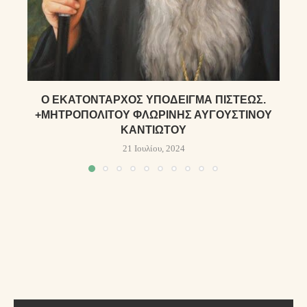
Ὁ ἙΚΑΤΌΝΤΑΡΧΟΣ ὙΠΌΔΕΙΓΜΑ ΠΊΣΤΕΩΣ.
+ΜΗΤΡΟΠΟΛΊΤΟΥ ΦΛΩΡΊΝΗΣ ΑΥΓΟΥΣΤΊΝΟΥ
ΚΑΝΤΙΏΤΟΥ
21 Ιουλίου, 2024