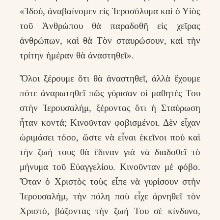
«Ἰδού, ἀναβαίνομεν εἰς Ἱεροσόλυμα καὶ ὁ Υἱὸς
τοῦ Ἀνθρώπου θὰ παραδοθῆ εἰς χεῖρας
ἀνθρώπων, καὶ θὰ Τὸν σταυρώσουν, καὶ τὴν
τρίτην ἡμέραν θὰ ἀναστηθεῖ».
Ὅλοι ξέρουμε ὅτι θὰ ἀναστηθεῖ, ἀλλὰ ἔχουμε
πότε ἀναρωτηθεῖ πῶς γύρισαν οἱ μαθητές Του
στὴν Ἱερουσαλήμ, ξέροντας ὅτι ἡ Σταύρωση
ἦταν κοντά; Κινοῦνταν φοβισμένοι. Δὲν εἶχαν
ὡριμάσει τόσο, ὥστε νὰ εἶναι ἐκεῖνοι ποὺ καὶ
τὴν ζωή τους θὰ ἔδιναν γιὰ νὰ διαδοθεῖ τὸ
μήνυμα τοῦ Εὐαγγελίου. Κινοῦνταν μὲ φόβο.
Ὅταν ὁ Χριστὸς τοὺς εἶπε νὰ γυρίσουν στὴν
Ἱερουσαλήμ, τὴν πόλη ποὺ εἶχε ἀρνηθεῖ τὸν
Χριστό, βάζοντας τὴν ζωή Του σὲ κίνδυνο,