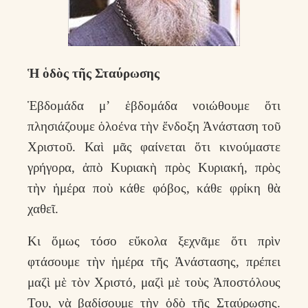
Ἡ ὁδὸς τῆς Σταύρωσης
Ἑβδομάδα μ’ ἑβδομάδα νοιώθουμε ὅτι
πλησιάζουμε ὁλοένα τὴν ἔνδοξη Ἀνάσταση τοῦ
Χριστοῦ. Καὶ μᾶς φαίνεται ὅτι κινούμαστε
γρήγορα, ἀπὸ Κυριακὴ πρὸς Κυριακή, πρὸς
τὴν ἡμέρα ποὺ κάθε φόβος, κάθε φρίκη θὰ
χαθεῖ.
Κι ὅμως τόσο εὔκολα ξεχνᾶμε ὅτι πρὶν
φτάσουμε τὴν ἡμέρα τῆς Ἀνάστασης, πρέπει
μαζὶ μὲ τὸν Χριστό, μαζὶ μὲ τοὺς Ἀποστόλους
Του, νὰ βαδίσουμε τὴν ὁδὸ τῆς Σταύρωσης.