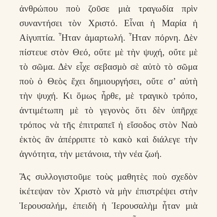
ἀνθρώπου ποὺ ζοῦσε μιὰ τραγωδία πρὶν
συναντήσει τὸν Χριστό. Εἶναι ἡ Μαρία ἡ
Αἰγυπτία. Ἦταν ἁμαρτωλή. Ἦταν πόρνη. Δὲν
πίστευε στὸν Θεό, οὔτε μὲ τὴν ψυχή, οὔτε μὲ
τὸ σῶμα. Δὲν εἶχε σεβασμὸ σὲ αὐτὸ τὸ σῶμα
ποὺ ὁ Θεὸς ἔχει δημιουργήσει, οὔτε σ’ αὐτὴ
τὴν ψυχή. Κι ὅμως ἦρθε, μὲ τραγικὸ τρόπο,
ἀντιμέτωπη μὲ τὸ γεγονὸς ὅτι δὲν ὑπῆρχε
τρόπος νὰ τῆς ἐπιτραπεῖ ἡ εἴσοδος στὸν Ναὸ
ἐκτὸς ἂν ἀπέρριπτε τὸ κακὸ καὶ διάλεγε τὴν
ἁγνότητα, τὴν μετάνοια, τὴν νέα ζωή.
Ἂς συλλογιστοῦμε τοὺς μαθητὲς ποὺ σχεδὸν
ἱκέτεψαν τὸν Χριστὸ νὰ μὴν ἐπιστρέψει στὴν
Ἱερουσαλήμ, ἐπειδὴ ἡ Ἱερουσαλὴμ ἦταν μιὰ