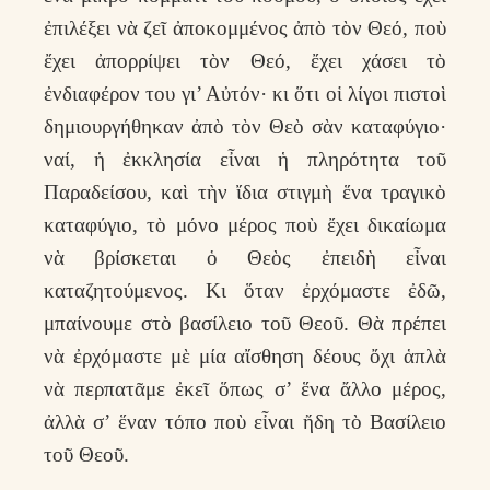
ἐπιλέξει νὰ ζεῖ ἀποκομμένος ἀπὸ τὸν Θεό, ποὺ
ἔχει ἀπορρίψει τὸν Θεό, ἔχει χάσει τὸ
ἐνδιαφέρον του γι’ Αὐτόν· κι ὅτι οἱ λίγοι πιστοὶ
δημιουργήθηκαν ἀπὸ τὸν Θεὸ σὰν καταφύγιο·
ναί, ἡ ἐκκλησία εἶναι ἡ πληρότητα τοῦ
Παραδείσου, καὶ τὴν ἴδια στιγμὴ ἕνα τραγικὸ
καταφύγιο, τὸ μόνο μέρος ποὺ ἔχει δικαίωμα
νὰ βρίσκεται ὁ Θεὸς ἐπειδὴ εἶναι
καταζητούμενος. Κι ὅταν ἐρχόμαστε ἐδῶ,
μπαίνουμε στὸ βασίλειο τοῦ Θεοῦ. Θὰ πρέπει
νὰ ἐρχόμαστε μὲ μία αἴσθηση δέους ὄχι ἁπλὰ
νὰ περπατᾶμε ἐκεῖ ὅπως σ’ ἕνα ἄλλο μέρος,
ἀλλὰ σ’ ἕναν τόπο ποὺ εἶναι ἤδη τὸ Βασίλειο
τοῦ Θεοῦ.