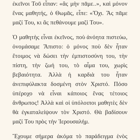
ἐκεῖνοι Τοῦ εἶπαν: «ἂς μὴν πᾶμε..», καὶ μόνον
ἕνας μαθητής, ὁ Θωμᾶς, εἶπε: «Ὄχι. Ἂς πᾶμε
μαζί Του, κι ἂς πεθάνουμε μαζί Του».
Ὁ μαθητὴς εἶναι ἐκεῖνος, ποὺ ἀνόητα πιστεύω,
ὀνομάσαμε Ἄπιστο: ὁ μόνος ποὺ δὲν ἦταν
ἕτοιμος νὰ δώσει τὴν ἐμπιστοσύνη του, τὴν
πίστη, τὴν ζωή του, τὸ αἷμα του, χωρὶς
βεβαιότητα. Ἀλλὰ ἡ καρδιὰ του ἦταν
ἀνεπιφύλακτα δοσμένη στὸν Χριστό. Πόσο
ὑπέροχο νὰ εἶναι κάποιος ἕνας τέτοιος
ἄνθρωπος! Ἀλλὰ καὶ οἱ ὑπόλοιποι μαθητὲς δὲν
θὰ ἐγκαταλείψουν τὸν Χριστό. Θὰ βαδίσουν
μαζί Του πρὸς τὴν Ἱερουσαλήμ.
Ἔχουμε σήμερα ἀκόμα τὸ παράδειγμα ἑνὸς