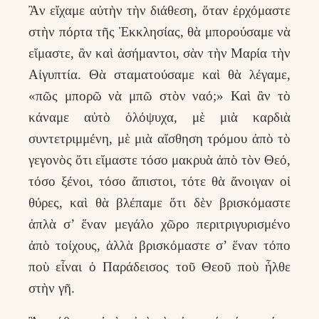
Ἂν εἴχαμε αὐτὴν τὴν διάθεση, ὅταν ἐρχόμαστε
στὴν πόρτα τῆς Ἐκκλησίας, θὰ μπορούσαμε νὰ
εἴμαστε, ἂν καὶ ἀσήμαντοι, σὰν τὴν Μαρία τὴν
Αἰγυπτία. Θὰ σταματούσαμε καὶ θὰ λέγαμε,
«πῶς μπορῶ νὰ μπῶ στὸν ναό;» Καὶ ἂν τὸ
κάναμε αὐτὸ ὁλόψυχα, μὲ μιὰ καρδιὰ
συντετριμμένη, μὲ μιὰ αἴσθηση τρόμου ἀπὸ τὸ
γεγονὸς ὅτι εἴμαστε τόσο μακρυὰ ἀπὸ τὸν Θεό,
τόσο ξένοι, τόσο ἄπιστοι, τότε θὰ ἄνοιγαν οἱ
θύρες, καὶ θὰ βλέπαμε ὅτι δὲν βρισκόμαστε
ἁπλὰ σ’ ἕναν μεγάλο χῶρο περιτριγυρισμένο
ἀπὸ τοίχους, ἀλλὰ βρισκόμαστε σ’ ἕναν τόπο
ποὺ εἶναι ὁ Παράδεισος τοῦ Θεοῦ ποὺ ἦλθε
στὴν γῆ.