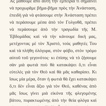
Ἂς μάθουμε ἀπὸ αὐτὴ τὴν ἐμπειρία τί σημαίνει
νὰ προχωρᾶμε βῆμα-βῆμα πρὸς τὴν Ἀνάσταση,
ἐπειδὴ γιὰ νὰ φτάσουμε στὴν Ἀνάσταση πρέπει
νὰ περάσουμε μέσα ἀπὸ τὸν Γολγοθᾶ, πρέπει
νὰ περάσουμε ἀπὸ τὴν τραγωδία τῆς Μ.
Ἑβδομάδας καὶ νὰ τὴν κάνουμε δική μας,
μετέχοντας μὲ τὸν Χριστό, τοὺς μαθητές Του
καὶ τὰ πλήθη ὁλόγυρα, στὸν φόβο, στὸν τρόμο
αὐτοῦ τοῦ γεγονότος· κι ἐπίσης νὰ τὸ ζήσουμε
σὰν μιὰ φωτιὰ ποὺ θὰ κατακάψει ὅ,τι εἶναι
εὐτελὲς γιὰ τὸν Θεὸ καὶ θὰ μᾶς καθαρίσει. Κι
ἴσως μία μέρα, ὅταν ἡ φωτιὰ θὰ ἔχει κατακάψει
ὅ,τι δὲν εἶναι ἄξιο γιὰ τὸν Θεό, καθένας ἀπὸ
μᾶς ἴσως γίνει μιὰ εἰκόνα τῆς φλεγομένης
βάτου, πυρακτωμένης ἀπὸ τὴν θεία φλόγα καὶ