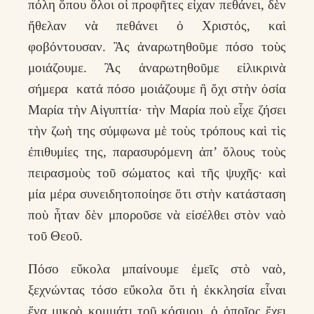
πόλη ὅπου ὅλοι οἱ προφῆτες εἶχαν πεθάνει, δὲν
ἤθελαν νὰ πεθάνει ὁ Χριστός, καὶ
φοβόντουσαν. Ἂς ἀναρωτηθοῦμε πόσο τοὺς
μοιάζουμε. Ἂς ἀναρωτηθοῦμε εἰλικρινὰ
σήμερα κατά πόσο μοιάζουμε ἢ ὄχι στὴν ὁσία
Μαρία τὴν Αἰγυπτία· τὴν Μαρία ποὺ εἶχε ζήσει
τὴν ζωὴ της σύμφωνα μὲ τοὺς τρόπους καὶ τὶς
ἐπιθυμίες της, παρασυρόμενη ἀπ’ ὅλους τοὺς
πειρασμοὺς τοῦ σώματος καὶ τῆς ψυχῆς· καὶ
μία μέρα συνειδητοποίησε ὅτι στὴν κατάσταση
ποὺ ἦταν δὲν μποροῦσε νὰ εἰσέλθει στὸν ναὸ
τοῦ Θεοῦ.
Πόσο εὔκολα μπαίνουμε ἐμεῖς στὸ ναὸ,
ξεχνώντας τόσο εὔκολα ὅτι ἡ ἐκκλησία εἶναι
ἕνα μικρὸ κομμάτι τοῦ κόσμου, ὁ ὁποῖος ἔχει