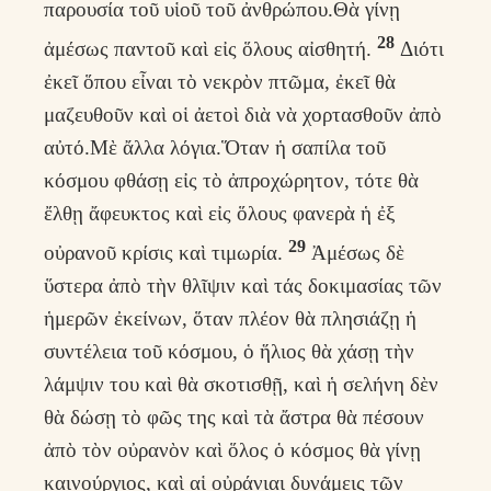
παρουσία τοῦ υἱοῦ τοῦ ἀνθρώπου.Θὰ γίνῃ
28
ἀμέσως παντοῦ καὶ εἰς ὅλους αἰσθητή.
Διότι
ἐκεῖ ὅπου εἶναι τὸ νεκρὸν πτῶμα, ἐκεῖ θὰ
μαζευθοῦν καὶ οἱ ἀετοὶ διὰ νὰ χορτασθοῦν ἀπὸ
αὐτό.Μὲ ἄλλα λόγια.Ὅταν ἡ σαπίλα τοῦ
κόσμου φθάσῃ εἰς τὸ ἀπροχώρητον, τότε θὰ
ἔλθῃ ἄφευκτος καὶ εἰς ὅλους φανερὰ ἡ ἐξ
29
οὐρανοῦ κρίσις καὶ τιμωρία.
Ἀμέσως δὲ
ὕστερα ἀπὸ τὴν θλῖψιν καὶ τάς δοκιμασίας τῶν
ἡμερῶν ἐκείνων, ὅταν πλέον θὰ πλησιάζῃ ἡ
συντέλεια τοῦ κόσμου, ὁ ἥλιος θὰ χάσῃ τὴν
λάμψιν του καὶ θὰ σκοτισθῇ, καὶ ἡ σελήνη δὲν
θὰ δώσῃ τὸ φῶς της καὶ τὰ ἄστρα θὰ πέσουν
ἀπὸ τὸν οὐρανὸν καὶ ὅλος ὁ κόσμος θὰ γίνῃ
καινούργιος, καὶ αἱ οὐράνιαι δυνάμεις τῶν