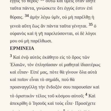
ἐγγὺς τὸ θέρος·
οὕτω καὶ ὑμεῖς ὅταν ἴδητε
ταῦτα πάντα, γινώσκετε ὅτι ἐγγύς ἐστιν ἐπὶ
34
θύραις.
ἀμὴν λέγω ὑμῖν, οὐ μὴ παρέλθῃ ἡ
35
γενεὰ αὕτη ἕως ἂν πάντα ταῦτα γένηται.
ὁ
οὐρανὸς καὶ ἡ γῆ παρελεύσονται, οἱ δὲ λόγοι
μου οὐ μὴ παρέλθωσι.
ΕΡΜΙΝΕΙΑ
3
Καὶ ἐνῷ αὐτὸς ἐκάθητο εἰς τὸ ὅρος τῶν
Ἐλαιῶν, τὸν ἐπλησίασαν οἱ μαθηταὶ ἰδιαιτέρως
καὶ εἶπαν· Εἰπέ μας, πότε θὰ γίνουν ὅλα αὐτὰ
καὶ ποῖον εἶναι τὸ σημάδι, ποὺ θὰ
προαναγγέλλῃ τὴν ἔνδοξόν σου παρουσίαν καὶ
4
τὸ ὁριστικὸν τέλος τοῦ κόσμου αὐτοῦ;
Καὶ
ἀπεκρίθη ὁ Ἰησοῦς καὶ τοὺς εἶπε· Προσέχετε
5