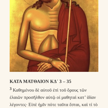
ΚΑΤΑ ΜΑΤΘΑΙΟΝ ΚΔ´ 3 – 35
3
Καθημένου δὲ αὐτοῦ ἐπὶ τοῦ ὄρους τῶν
ἐλαιῶν προσῆλθον αὐτῷ οἱ μαθηταὶ κατ’ ἰδίαν
λέγοντες· Εἰπὲ ἡμῖν πότε ταῦτα ἔσται, καὶ τί τὸ