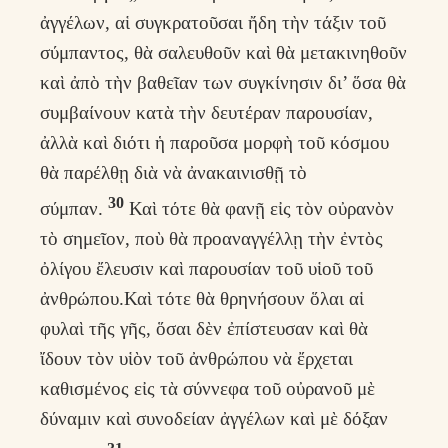
ἀγγέλων, αἱ συγκρατοῦσαι ἤδη τὴν τάξιν τοῦ
σύμπαντος, θὰ σαλευθοῦν καὶ θὰ μετακινηθοῦν
καὶ ἀπὸ τὴν βαθεῖαν των συγκίνησιν δι’ ὅσα θὰ
συμβαίνουν κατὰ τὴν δευτέραν παρουσίαν,
ἀλλὰ καὶ διότι ἡ παροῦσα μορφὴ τοῦ κόσμου
θὰ παρέλθῃ διὰ νὰ ἀνακαινισθῇ τὸ
30
σύμπαν.
Καὶ τότε θὰ φανῇ εἰς τὸν οὐρανὸν
τὸ σημεῖον, ποὺ θὰ προαναγγέλλῃ τὴν ἐντὸς
ὀλίγου ἔλευσιν καὶ παρουσίαν τοῦ υἱοῦ τοῦ
ἀνθρώπου.Καὶ τότε θὰ θρηνήσουν ὅλαι αἱ
φυλαὶ τῆς γῆς, ὅσαι δὲν ἐπίστευσαν καὶ θὰ
ἴδουν τὸν υἱὸν τοῦ ἀνθρώπου νὰ ἔρχεται
καθισμένος εἰς τὰ σύννεφα τοῦ οὐρανοῦ μὲ
δύναμιν καὶ συνοδείαν ἀγγέλων καὶ μὲ δόξαν