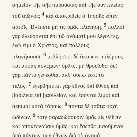
σημεῖον τῆς σῆς παρουσίας καὶ τῆς συντελείας
4
τοῦ αἰῶνος;
καὶ ἀποκριθεὶς ὁ Ἰησοῦς εἶπεν
5
αὐτοῖς· Βλέπετε μή τις ὑμᾶς πλανήσῃ.
πολλοὶ
γὰρ ἐλεύσονται ἐπὶ τῷ ὀνόματί μου λέγοντες,
ἐγώ εἰμι ὁ Χριστός, καὶ πολλοὺς
6
πλανήσουσι.
μελλήσετε δὲ ἀκούειν πολέμους
καὶ ἀκοὰς πολέμων· ὁρᾶτε, μὴ θροεῖσθε· δεῖ
γὰρ πάντα γενέσθαι, ἀλλ’ οὔπω ἐστὶ τὸ
7
τέλος.
ἐγερθήσεται γὰρ ἔθνος ἐπὶ ἔθνος καὶ
βασιλεία ἐπὶ βασιλείαν, καὶ ἔσονται λιμοὶ καὶ
8
σεισμοὶ κατὰ τόπους·
πάντα δὲ ταῦτα ἀρχὴ
9
ὠδίνων.
τότε παραδώσουσιν ὑμᾶς εἰς θλῖψιν
καὶ ἀποκτενοῦσιν ὑμᾶς, καὶ ἔσεσθε μισούμενοι
ὑπὸ πάντων τῶν ἐθνῶν διὰ τὸ ὄνομά