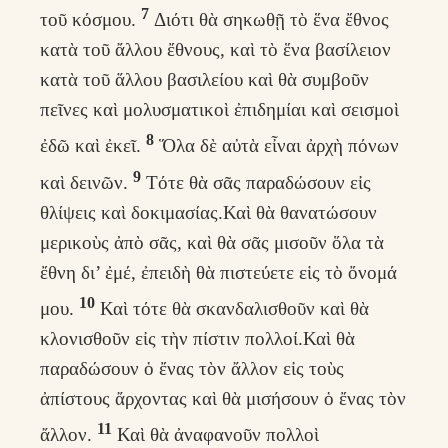
7
τοῦ κόσμου.
Διότι θὰ σηκωθῇ τὸ ἕνα ἔθνος
κατὰ τοῦ ἄλλου ἔθνους, καὶ τὸ ἕνα βασίλειον
κατὰ τοῦ ἅλλου βασιλείου καὶ θὰ συμβοῦν
πεῖνες καὶ μολυσματικοὶ ἐπιδημίαι καὶ σεισμοὶ
8
ἐδῶ καὶ ἐκεῖ.
Ὅλα δὲ αὐτὰ εἶναι ἀρχὴ πόνων
9
καὶ δεινῶν.
Τότε θὰ σᾶς παραδώσουν εἰς
θλίψεις καὶ δοκιμασίας.Καὶ θὰ θανατώσουν
μερικοὺς ἀπὸ σᾶς, καὶ θὰ σᾶς μισοῦν ὅλα τὰ
ἔθνη δι’ ἐμέ, ἐπειδὴ θὰ πιστεύετε εἱς τὸ ὄνομά
10
μου.
Καὶ τότε θὰ σκανδαλισθοῦν καὶ θὰ
κλονισθοῦν εἰς τὴν πίστιν πολλοί.Καὶ θὰ
παραδώσουν ὁ ἔνας τὸν ἄλλον εἰς τοὺς
ἀπίστους ἄρχοντας καὶ θὰ μισήσουν ὁ ἔνας τὸν
11
ἄλλον.
Καὶ θὰ ἀναφανοῦν πολλοὶ