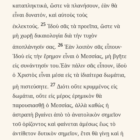
καταπληκτικά, ὥστε νὰ πλανήσουν, ἐὰν θὰ
εἶναι δυνατόν, καὶ αὐτοὺς τοὺς
25
ἐκλεκτούς.
Ἰδοὺ σᾶς τὰ προεῖπα, ὥστε νὰ
μὴ χωρῇ δικαιολογία διὰ τὴν τυχὸν
26
ἀποπλάνησίν σας.
Ἐὰν λοιπὸν σᾶς εἶπουν·
Ἰδοὺ εἰς τὴν ἔρημον εἶναι ὁ Μεσσίας, μὴ βγῆτε
εἰς συνάντησίν του.Ἐὰν πάλιν σᾶς εἶπουν, ἰδοὺ
ὁ Χριστὸς εἶναι μέσα εἰς τὰ ἰδιαίτερα δωμάτια,
27
μὴ πιστεύσητε.
Διότι οὔτε κρυμμένος εἰς
δωμάτια, οὔτε εἰς μέρος ἐρημικὸν θὰ
παρουσιασθῇ ὁ Μεσσίας, ἀλλὰ καθὼς ἡ
ἀστραπὴ βγαίνει ἀπὸ τὸ ἀνατολικὸν σημεῖον
τοῦ ὁρίζοντος καὶ φαίνεται ἀμέσως ἕως τὸ
ἀντίθετον δυτικὸν σημεῖον, ἔτσι θὰ γίνῃ καὶ ἡ