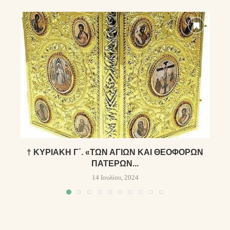
† ΚΥΡΙΑΚΗ Γ΄. «ΤΩ͂Ν ἉΓΊΩΝ ΚΑῚ ΘΕΟΦΌΡΩΝ
ΠΑΤΈΡΩΝ...
14 Ιουλίου, 2024