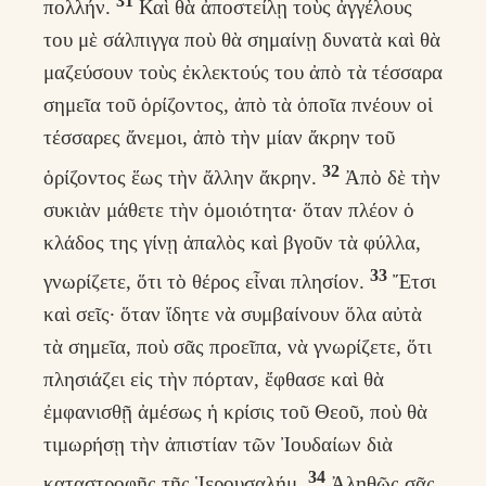
31
πολλήν.
Καὶ θὰ ἀποστείλῃ τοὺς ἀγγέλους
του μὲ σάλπιγγα ποὺ θὰ σημαίνῃ δυνατὰ καὶ θὰ
μαζεύσουν τοὺς ἐκλεκτούς του ἀπὸ τὰ τέσσαρα
σημεῖα τοῦ ὁρίζοντος, ἀπὸ τὰ ὁποῖα πνέουν οἱ
τέσσαρες ἄνεμοι, ἀπὸ τὴν μίαν ἄκρην τοῦ
32
ὁρίζοντος ἕως τὴν ἄλλην ἄκρην.
Ἀπὸ δὲ τὴν
συκιὰν μάθετε τὴν ὁμοιότητα· ὅταν πλέον ὁ
κλάδος της γίνῃ ἁπαλὸς καὶ βγοῦν τὰ φύλλα,
33
γνωρίζετε, ὅτι τὸ θέρος εἶναι πλησίον.
Ἔτσι
καὶ σεῖς· ὅταν ἴδητε νὰ συμβαίνουν ὅλα αὐτὰ
τὰ σημεῖα, ποὺ σᾶς προεῖπα, νὰ γνωρίζετε, ὅτι
πλησιάζει εἰς τὴν πόρταν, ἔφθασε καὶ θὰ
ἐμφανισθῇ ἀμέσως ἡ κρίσις τοῦ Θεοῦ, ποὺ θὰ
τιμωρήσῃ τὴν ἀπιστίαν τῶν Ἰουδαίων διὰ
34
καταστροφῆς τῆς Ἱερουσαλήμ.
Ἀληθῶς σᾶς