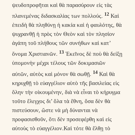
ψευδοπροφῆται καὶ θὰ παρασύρουν εἰς τὰς
12
πλανεμένας διδασκαλίας των πολλούς.
Καὶ
ἐπειδὴ θὰ πληθύνῃ ἡ κακία καὶ ἡ φαυλότης, θὰ
ψυχρανθῇ ἡ πρὸς τὸν Θεὸν καὶ τὸν πλησίον
ἀγάπη τοῦ πλήθους τῶν συνήθων καὶ κατ’
13
ὅνομα Χριστιανῶν.
Ἐκεῖνος δὲ ποὺ θὰ δείξῃ
ὑπομονὴν μέχρι τέλους τῶν δοκιμασιῶν
14
αὐτῶν, αὐτὸς καὶ μόνον θὰ σωθῇ.
Καὶ θὰ
κηρυχθῇ τὸ εὐαγγέλιον αὺτὸ τῆς βασιλείας εἰς
ὅλην τὴν οἰκουμένην, διὰ νὰ εἶναι τὸ κήρυγμα
τοῦτο ἔλεγχος δι’ ὅλα τὰ ἔθνη, ὅσα δὲν θὰ
πιστεύσουν, ὥστε νὰ μὴ δύνανται νὰ
προφασισθοῦν, ὅτι δὲν προσεφέρθη καὶ εἰς
αὐτοὺς τὸ εὐαγγέλιον.Καὶ τότε θὰ ἔλθῃ τὸ