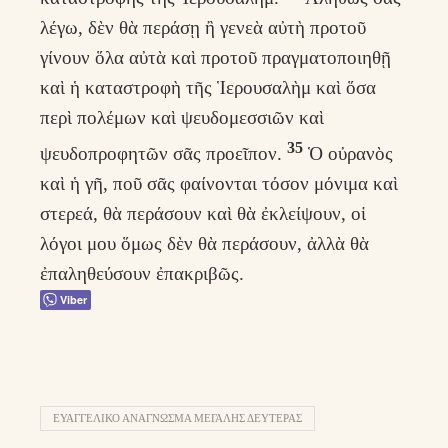
λέγω, δὲν θὰ περάσῃ ἢ γενεὰ αὐτὴ προτοῦ
γίνουν ὅλα αὐτὰ καὶ προτοῦ πραγματοποιηθῇ
καὶ ἡ καταστροφὴ τῆς Ἱερουσαλὴμ καὶ ὅσα
περὶ πολέμων καὶ ψευδομεσσιῶν καὶ
35
ψευδοπροφητῶν σᾶς προεῖπον.
Ὁ οὐρανὸς
καὶ ἡ γῆ, ποῦ σᾶς φαίνονται τόσον μόνιμα καὶ
στερεά, θὰ περάσουν καὶ θὰ ἐκλείψουν, οἱ
λόγοι μου ὅμως δὲν θὰ περάσουν, ἀλλὰ θὰ
ἐπαληθεύσουν ἐπακριβῶς.
Viber
ΕΥΑΓΓΕΛΙΚΌ ΑΝΆΓΝΩΣΜΑ ΜΕΓΆΛΗΣ ΔΕΥΤΈΡΑΣ