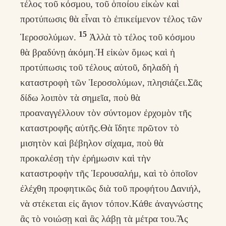
τέλος τοῦ κόσμου, τοῦ ὁποίου εἰκὼν καὶ
προτύπωσις θὰ εἶναι τὸ ἐπικείμενον τέλος τῶν
15
Ἱεροσολύμων.
Ἀλλὰ τὸ τέλος τοῦ κόσμου
θὰ βραδύνῃ ἀκόμη.Ἡ εἰκὼν ὅμως καὶ ἡ
προτύπωσις τοῦ τέλους αὐτοῦ, δηλαδὴ ἡ
καταστροφὴ τῶν Ἱεροσολύμων, πλησιάζει.Σᾶς
δίδω λοιπὸν τὰ σημεῖα, ποὺ θὰ
προαναγγέλλουν τὸν σύντομον ἐρχομὸν τῆς
καταστροφῆς αὐτῆς.Θὰ ἴδητε πρῶτον τὸ
μισητὸν καὶ βέβηλον σίχαμα, ποὺ θὰ
προκαλέσῃ τὴν ἐρήμωσιν καὶ τὴν
καταστροφὴν τῆς Ἱερουσαλήμ, καὶ τὸ ὁποῖον
ἐλέχθη προφητικῶς διὰ τοῦ προφήτου Δανιήλ,
νὰ στέκεται εἰς ἅγιον τόπον.Κάθε ἀναγνώστης
ἂς τὸ νοιώσῃ καὶ ἂς λάβῃ τὰ μέτρα του.Ἂς