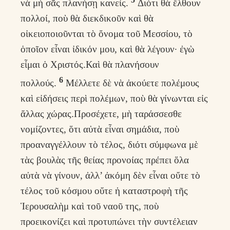
νὰ μὴ σᾶς πλανήσῃ κανείς.
Διότι θὰ ἔλθουν
πολλοί, ποὺ θὰ διεκδικοῦν καὶ θὰ
οἰκειοποιοῦνται τὸ ὄνομα τοῦ Μεσσίου, τὸ
ὁποῖον εἶναι ἰδικόν μου, καὶ θὰ λέγουν· ἐγὼ
εἶμαι ὁ Χριστός.Καὶ θὰ πλανήσουν
6
πολλούς.
Μέλλετε δὲ νὰ ἀκούετε πολέμους
καὶ εἰδήσεις περὶ πολέμων, ποὺ θὰ γίνωνται εἰς
ἄλλας χώρας.Προσέχετε, μὴ ταράσσεσθε
νομίζοντες, ὅτι αὐτὰ εἶναι σημάδια, ποὺ
προαναγγέλλουν τὸ τέλος, διότι σύμφωνα μὲ
τὰς βουλὰς τῆς θείας προνοίας πρέπει ὅλα
αὐτὰ νὰ γίνουν, ἀλλ’ ἀκόμη δὲν εἶναι οὔτε τὸ
τέλος τοῦ κόσμου οὔτε ἡ καταστροφὴ τῆς
Ἱερουσαλὴμ καὶ τοῦ ναοῦ της, ποὺ
προεικονίζει καὶ προτυπώνει τὴν συντέλειαν