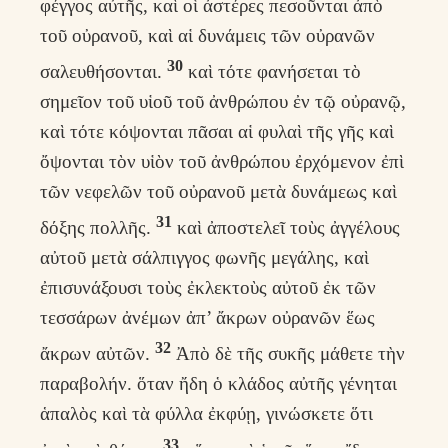
φέγγος αὐτῆς, καὶ οἱ ἀστέρες πεσοῦνται ἀπὸ
τοῦ οὐρανοῦ, καὶ αἱ δυνάμεις τῶν οὐρανῶν
30
σαλευθήσονται.
καὶ τότε φανήσεται τὸ
σημεῖον τοῦ υἱοῦ τοῦ ἀνθρώπου ἐν τῷ οὐρανῷ,
καὶ τότε κόψονται πᾶσαι αἱ φυλαὶ τῆς γῆς καὶ
ὄψονται τὸν υἱὸν τοῦ ἀνθρώπου ἐρχόμενον ἐπὶ
τῶν νεφελῶν τοῦ οὐρανοῦ μετὰ δυνάμεως καὶ
31
δόξης πολλῆς.
καὶ ἀποστελεῖ τοὺς ἀγγέλους
αὐτοῦ μετὰ σάλπιγγος φωνῆς μεγάλης, καὶ
ἐπισυνάξουσι τοὺς ἐκλεκτοὺς αὐτοῦ ἐκ τῶν
τεσσάρων ἀνέμων ἀπ’ ἄκρων οὐρανῶν ἕως
32
ἄκρων αὐτῶν.
Ἀπὸ δὲ τῆς συκῆς μάθετε τὴν
παραβολήν. ὅταν ἤδη ὁ κλάδος αὐτῆς γένηται
ἁπαλὸς καὶ τὰ φύλλα ἐκφύῃ, γινώσκετε ὅτι
33