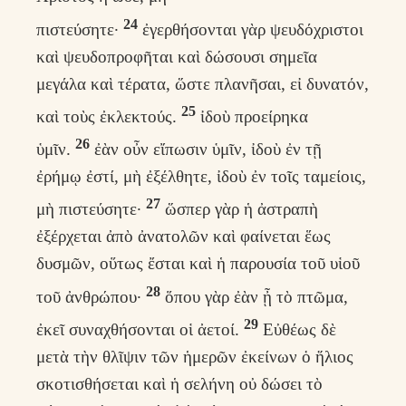
24
πιστεύσητε·
ἐγερθήσονται γὰρ ψευδόχριστοι
καὶ ψευδοπροφῆται καὶ δώσουσι σημεῖα
μεγάλα καὶ τέρατα, ὥστε πλανῆσαι, εἰ δυνατόν,
25
καὶ τοὺς ἐκλεκτούς.
ἰδοὺ προείρηκα
26
ὑμῖν.
ἐὰν οὖν εἴπωσιν ὑμῖν, ἰδοὺ ἐν τῇ
ἐρήμῳ ἐστί, μὴ ἐξέλθητε, ἰδοὺ ἐν τοῖς ταμείοις,
27
μὴ πιστεύσητε·
ὥσπερ γὰρ ἡ ἀστραπὴ
ἐξέρχεται ἀπὸ ἀνατολῶν καὶ φαίνεται ἕως
δυσμῶν, οὕτως ἔσται καὶ ἡ παρουσία τοῦ υἱοῦ
28
τοῦ ἀνθρώπου·
ὅπου γὰρ ἐὰν ᾖ τὸ πτῶμα,
29
ἐκεῖ συναχθήσονται οἱ ἀετοί.
Εὐθέως δὲ
μετὰ τὴν θλῖψιν τῶν ἡμερῶν ἐκείνων ὁ ἥλιος
σκοτισθήσεται καὶ ἡ σελήνη οὐ δώσει τὸ