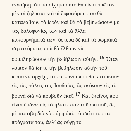
ἐννοήσῃ, ὅτι τὸ σίχαμα αὐτὸ θὰ εἶναι πρῶτον
μὲν οἱ ζηλωταὶ καὶ οἱ ξιφοφόροι, ποὺ θὰ
καταλάβουν τὸ ἱερὸν καὶ θὰ τὸ βεβηλώσουν μὲ
τὰς δολοφονίας των καὶ τὰ ἄλλα
κακουργήματά των, ὕστερα δὲ καὶ τὰ ρωμαϊκὰ
στρατεύματα, ποὺ θὰ ἔλθουν νὰ
16
συμπληρώσουν τὴν βεβήλωσιν αὐτήν.
Ὅταν
λοιπὸν θὰ ἴδητε τὴν βεβήλωσιν αὐτὴν τοῦ
ἱεροῦ νὰ ἀρχίζῃ, τότε ἐκεῖνοι ποὺ θὰ κατοικοῦν
εἰς τὰς πόλεις τῆς Ἰουδαίας, ἂς φεύγουν εἰς τὰ
17
βουνὰ διὰ νὰ κρυβοῦν ἐκεῖ.
Καὶ ἐκεῖνος ποὺ
εἶναι ἐπάνω εἰς τὸ ἠλιακωτὸν τοῦ σπιτιοῦ, ἂς
μὴ καταβῇ διὰ νὰ πάρῃ ἀπὸ τὸ σπίτι του τὰ
πράγματά του, ἀλλ’ ἂς φύγῃ τὸ
18