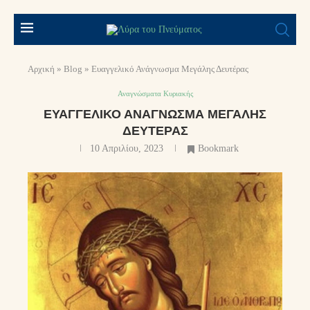
Αρχική
»
Blog
»
Ευαγγελικό Ανάγνωσμα Μεγάλης Δευτέρας
Αναγνώσματα Κυριακής
ΕΥΑΓΓΕΛΙΚΌ ΑΝΆΓΝΩΣΜΑ ΜΕΓΆΛΗΣ
ΔΕΥΤΈΡΑΣ
10 Απριλίου, 2023
Bookmark