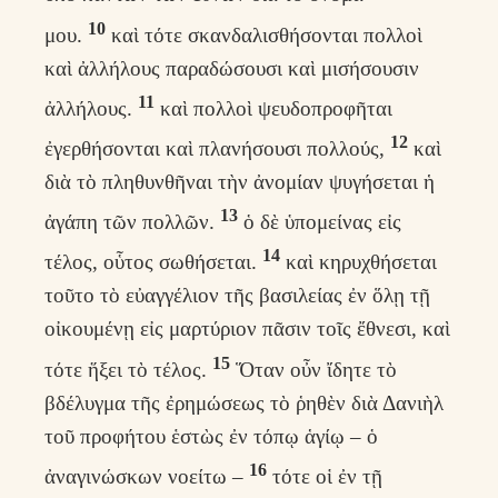
10
μου.
καὶ τότε σκανδαλισθήσονται πολλοὶ
καὶ ἀλλήλους παραδώσουσι καὶ μισήσουσιν
11
ἀλλήλους.
καὶ πολλοὶ ψευδοπροφῆται
12
ἐγερθήσονται καὶ πλανήσουσι πολλούς,
καὶ
διὰ τὸ πληθυνθῆναι τὴν ἀνομίαν ψυγήσεται ἡ
13
ἀγάπη τῶν πολλῶν.
ὁ δὲ ὑπομείνας εἰς
14
τέλος, οὗτος σωθήσεται.
καὶ κηρυχθήσεται
τοῦτο τὸ εὐαγγέλιον τῆς βασιλείας ἐν ὅλῃ τῇ
οἰκουμένῃ εἰς μαρτύριον πᾶσιν τοῖς ἔθνεσι, καὶ
15
τότε ἥξει τὸ τέλος.
Ὅταν οὖν ἴδητε τὸ
βδέλυγμα τῆς ἐρημώσεως τὸ ῥηθὲν διὰ Δανιὴλ
τοῦ προφήτου ἑστὼς ἐν τόπῳ ἁγίῳ – ὁ
16
ἀναγινώσκων νοείτω –
τότε οἱ ἐν τῇ