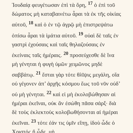
17
Ἰουδαίᾳ φευγέτωσαν ἐπὶ τὰ ὄρη,
ὁ ἐπὶ τοῦ
δώματος μὴ καταβαινέτω ἆραι τὰ ἐκ τῆς οἰκίας
18
αὐτοῦ,
καὶ ὁ ἐν τῷ ἀγρῷ μὴ ἐπιστρεψάτω
19
ὀπίσω ἆραι τὰ ἱμάτια αὐτοῦ.
οὐαὶ δὲ ταῖς ἐν
γαστρὶ ἐχούσαις καὶ ταῖς θηλαζούσαις ἐν
20
ἐκείναις ταῖς ἡμέραις.
προσεύχεσθε δὲ ἵνα
μὴ γένηται ἡ φυγὴ ὑμῶν χειμῶνος μηδὲ
21
σαββάτῳ.
ἔσται γὰρ τότε θλῖψις μεγάλη, οἵα
οὐ γέγονεν ἀπ’ ἀρχῆς κόσμου ἕως τοῦ νῦν οὐδ’
22
οὐ μὴ γένηται.
καὶ εἰ μὴ ἐκολοβώθησαν αἱ
ἡμέραι ἐκεῖναι, οὐκ ἂν ἐσώθη πᾶσα σάρξ· διὰ
δὲ τοὺς ἐκλεκτοὺς κολοβωθήσονται αἱ ἡμέραι
23
ἐκεῖναι.
τότε ἐάν τις ὑμῖν εἴπῃ, ἰδοὺ ὧδε ὁ
Χριστός ἤ ὧδε, μὴ