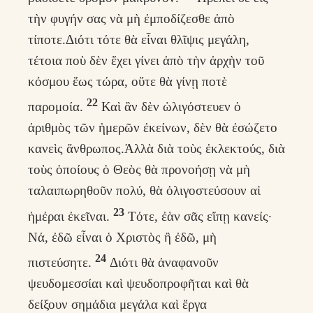
τὴν φυγήν σας νὰ μὴ ἐμποδίζεσθε ἀπὸ
τίποτε.Διότι τότε θὰ εἶναι θλῖψις μεγάλη,
τέτοια ποὺ δὲν ἔχει γίνει ἀπὸ τὴν ἀρχὴν τοῦ
κόσμου ἕως τώρα, οὕτε θὰ γίνῃ ποτὲ
22
παρομοία.
Καὶ ἂν δὲν ὠλιγόστευεν ὁ
ἀριθμὸς τῶν ἡμερῶν ἐκείνων, δὲν θὰ ἐσώζετο
κανεὶς ἄνθρωπος.Ἀλλὰ διὰ τοὺς ἐκλεκτούς, διὰ
τοὺς ὁποίους ὁ Θεὸς θὰ προνοήσῃ νὰ μὴ
ταλαιπωρηθοῦν πολύ, θὰ ὀλιγοστεύσουν αἱ
23
ἡμέραι ἐκεῖναι.
Τότε, ἐὰν σᾶς εἴπῃ κανείς·
Νά, ἐδῶ εἶναι ὁ Χριστὸς ἢ ἐδῶ, μὴ
24
πιστεύσητε.
Διότι θὰ ἀναφανοῦν
ψευδομεσσίαι καὶ ψευδοπροφῆται καὶ θὰ
δείξουν σημάδια μεγάλα καὶ ἔργα