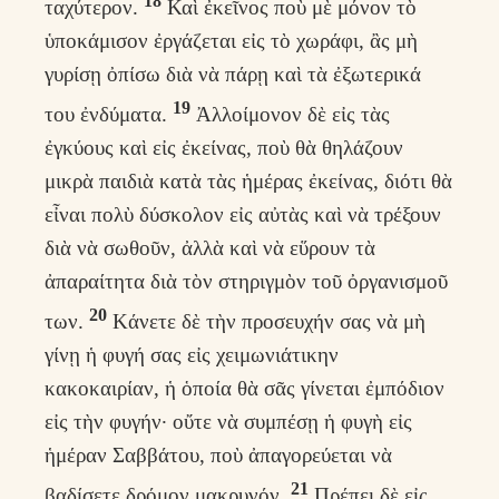
ταχύτερον.
Καὶ ἐκεῖνος ποὺ μὲ μόνον τὸ
ὑποκάμισον ἐργάζεται εἰς τὸ χωράφι, ἂς μὴ
γυρίσῃ ὀπίσω διὰ νὰ πάρῃ καὶ τὰ ἐξωτερικά
19
του ἐνδύματα.
Ἀλλοίμονον δὲ εἰς τὰς
ἐγκύους καὶ εἰς ἐκείνας, ποὺ θὰ θηλάζουν
μικρὰ παιδιὰ κατὰ τὰς ἡμέρας ἐκείνας, διότι θὰ
εἶναι πολὺ δύσκολον εἰς αὐτὰς καὶ νὰ τρέξουν
διὰ νὰ σωθοῦν, ἀλλὰ καὶ νὰ εὕρουν τὰ
ἀπαραίτητα διὰ τὸν στηριγμὸν τοῦ ὀργανισμοῦ
20
των.
Κάνετε δὲ τὴν προσευχήν σας νὰ μὴ
γίνῃ ἡ φυγή σας εἰς χειμωνιάτικην
κακοκαιρίαν, ἡ ὁποία θὰ σᾶς γίνεται ἐμπόδιον
εἰς τὴν φυγήν· οὔτε νὰ συμπέσῃ ἡ φυγὴ εἰς
ἡμέραν Σαββάτου, ποὺ ἀπαγορεύεται νὰ
21
βαδίσετε δρόμον μακρυνόν.
Πρέπει δὲ εἰς